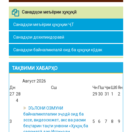
Санадҳои меъёрии ҳуқуқӣ
Санадҳои меъёрии ҳуқуқии ҶТ
Санадҳои дохилиидоравӣ
Санадҳои байналмилалӣ оид ба ҳуқуқи кӯдак
ТАҚВИМИ ХАБАРҲО
Август
2026
Дн
Сш
Чн
Пш
Ҷм
Шб
Ян
27
28
29
30
31
1
2
4
ЭЪЛОНИ ОЗМУНИ
байналмиллалии эҷодӣ оид ба
эссе, видеосюжет, акс ва расми
3
5
6
7
8
9
беҳтарин таҳти унвони «Ҳуқуқ ба
саломатӣ дар Иттиҳоди