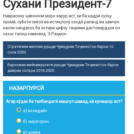
Сухани Президент-7
Наврасону ҷавонони моро зарур аст, ки ба қадри сулҳу
оромӣ, суботи сиёсӣ ва истиқлолу озодӣ расанд ва ҳамчун
насли ояндасоз ба хотири ҳифзу таҳкими дастовардҳои он
саъю талош намоянд.
Э.Раҳмон
Стратегияи миллии рушди Ҷумҳурии Тоҷикистон барои то
соли 2030
Барномаи миёнамуҳлати рушди Ҷумҳурии Тоҷикистон барои
давраи солҳои 2016-2020
НАЗАРПУРСӢ
Агар кӯдак ба талбандагӣ машғул шавад, кӣ кунаҳкор аст?
а) волидайн
б) омӯзгорон
в) ҷомеа