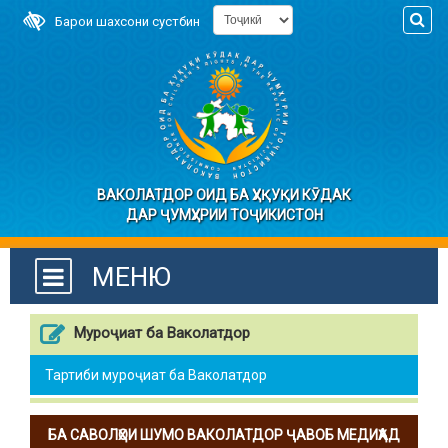
Барои шахсони сустбин
ВАКОЛАТДОР ОИД БА ҲУҚУҚИ КӮДАК
ДАР ҶУМҲУРИИ ТОҶИКИСТОН
МЕНЮ
Муроҷиат ба Ваколатдор
Тартиби муроҷиат ба Ваколатдор
БА САВОЛҲОИ ШУМО ВАКОЛАТДОР ҶАВОБ МЕДИҲАД