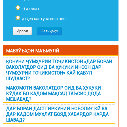
г) давлат
д) ҳеҷ кас гунаҳкор нест
МАВЗӮЪҲОИ МАЪМУЛӢ
ҚОНУНИ ҶУМҲУРИИ ТОҶИКИСТОН «ДАР БОРАИ
ВАКОЛАТДОР ОИД БА ҲУҚУҚИ ИНСОН ДАР
ҶУМҲУРИИ ТОҶИКИСТОН» КАЙ ҚАБУЛ
ШУДААСТ?
МАҚОМОТИ ВАКОЛАТДОР ОИД БА ҲУҚУҚИ
КӮДАК БО КАДОМ МАҚСАД ТАЪСИС ДОДА
МЕШАВАД?
ДАР БОРАИ ДАСТГИРКУНИИ НОБОЛИҒ КӢ ВА
ДАР КАДОМ МУҲЛАТ БОЯД ХАБАРДОР КАРДА
ШАВАД?