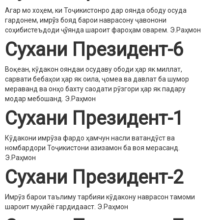
Агар мо хоҳем, ки Тоҷикистонро дар оянда ободу осуда
гардонем, имрўз бояд барои наврасону ҷавонони
соҳибистеъдоди ҷўянда шароит фароҳам оварем.
Э.Раҳмон
Сухани Президент-6
Воқеан, кӯдакон ояндаи осудаву ободи ҳар як миллат,
сарвати бебаҳои ҳар як оила, ҷомеа ва давлат ба шумор
мераванд ва онҳо бахту саодати рӯзгори ҳар як падару
модар мебошанд.
Э.Раҳмон
Сухани Президент-1
Кӯдакони имрӯза фардо ҳамчун насли ватандӯст ва
номбардори Тоҷикистони азизамон ба воя мерасанд.
Э.Раҳмон
Сухани Президент-2
Имрӯз барои таълиму тарбияи кӯдакону наврасон тамоми
шароит муҳайё гардидааст.
Э.Раҳмон