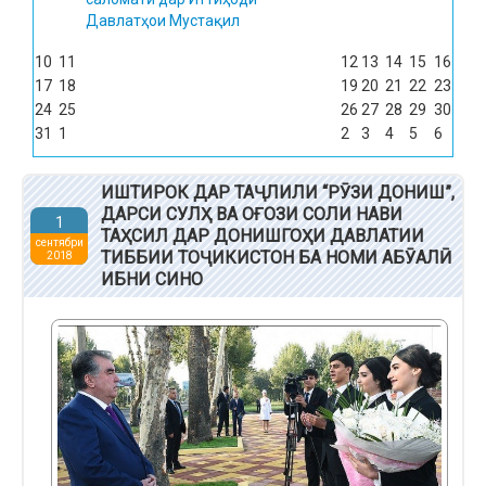
Давлатҳои Мустақил
10
11
12
13
14
15
16
17
18
19
20
21
22
23
24
25
26
27
28
29
30
31
1
2
3
4
5
6
ИШТИРОК ДАР ТАҶЛИЛИ “РӮЗИ ДОНИШ”,
ДАРСИ СУЛҲ ВА ОҒОЗИ СОЛИ НАВИ
1
ТАҲСИЛ ДАР ДОНИШГОҲИ ДАВЛАТИИ
сентябри
ТИББИИ ТОҶИКИСТОН БА НОМИ АБӮАЛӢ
2018
ИБНИ СИНО