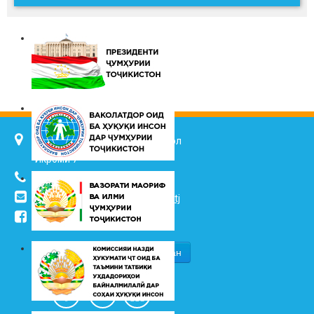
734025, ш. Душанбе, кӯч. Ҷалол
Икромӣ 7
(+992 37) 2217352
info@vhk.tj
,
info@ombudsman.tj
/kudakon