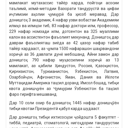
мамлакат мутахассис тайёр карда, пойгоҳи асосии
таълимӣ, илмӣ-методии Вазорати тандурустӣ ва ҳифзи
иҷтимоии аҳолии ҷумҳурӣ ба ҳисоб меравад. Дар
донишгоҳ 3 академик, 4 нафар узви вобастаи Академияи
илмҳо ва илмҳои тиб, 83 нафар доктори илм, профессор,
229 нафар номзади илм, дотсентон ва 325 муаллими
калон ва ассистентон фаъолият мекунанд. Донишгоҳ дар
давраи фаъолияташ зиёда аз 42 ҳазор нафар табиб
тайёр кардааст, аз ҷумла 1500 нафарашон шаҳрвандони
хориҷӣ аз 36 давлати дунё мебошанд. Айни замон дар
донишгоҳ 790 нафар муҳассилини хориҷӣ аз 13
мамлакат, аз қабили Ҳиндустон, Россия, Қазоқистон,
Қирғизистон, Туркманистон, Ӯзбекистон, Латвия,
Озарбойҷон, Афғонистон, Яман, Дания ва Иёлоти
Муттаҳидаи Америка таҳсил доранд. Имсол бошад, тибқи
квота донишҷуён аз Ҷумҳурии Ӯзбекистон ба таҳсил
фаро гирифта мешаванд.
Дар 10 соли охир ба донишгоҳ 1445 нафар донишҷӯён
тибқи квотаи Президентӣ қабул карда шудааст.
Дар донишгоҳ тибқи ихтисосҳои ҷойдошта 5 факултет -
тиббӣ, педиатрӣ, стоматологӣ, нигоҳдории тандурустии