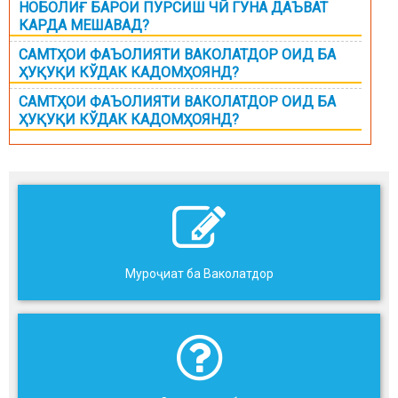
НОБОЛИҒ БАРОИ ПУРСИШ ЧӢ ГУНА ДАЪВАТ
КАРДА МЕШАВАД?
САМТҲОИ ФАЪОЛИЯТИ ВАКОЛАТДОР ОИД БА
ҲУҚУҚИ КЎДАК КАДОМҲОЯНД?
САМТҲОИ ФАЪОЛИЯТИ ВАКОЛАТДОР ОИД БА
ҲУҚУҚИ КЎДАК КАДОМҲОЯНД?
Муроҷиат ба Ваколатдор