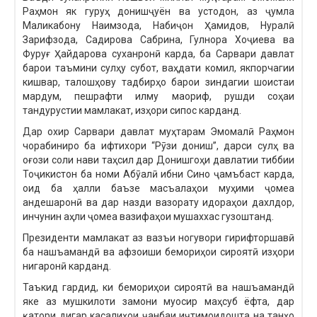
Раҳмон як гуруҳ донишҷуён ва устодон, аз ҷумла
Маликабону Наимзода, Набиҷон Ҳамидов, Нуралӣ
Зарифзода, Садирова Сабрина, Гулнора Хоҷиева ва
Фуруғ Ҳайдарова суханронӣ карда, ба Сарвари давлат
барои таъмини сулҳу субот, ваҳдати комил, якпорчагии
кишвар, талошҳову тадбирҳо барои зиндагии шоистаи
мардум, пешрафти илму маориф, рушди соҳаи
тандурустии мамлакат, изҳори сипос карданд.
Дар охир Сарвари давлат муҳтарам Эмомалӣ Раҳмон
чорабиниро ба ифтихори “Рӯзи дониш”, дарси сулҳ ва
оғози соли нави таҳсил дар Донишгоҳи давлатии тиббии
Тоҷикистон ба номи Абӯалӣ ибни Сино ҷамъбаст карда,
оид ба ҳалли баъзе масъалаҳои муҳими ҷомеа
андешаронӣ ва дар назди вазорату идораҳои дахлдор,
инчунин аҳли ҷомеа вазифаҳои мушаххас гузоштанд.
Президенти мамлакат аз вазъи ногувори гирифторшавӣ
ба нашъамандӣ ва афзоиши бемориҳои сироятӣ изҳори
нигаронӣ карданд.
Таъкид гардид, ки бемориҳои сироятӣ ва нашъамандӣ
яке аз мушкилоти замони муосир маҳсуб ёфта, дар
қатори дигар касалиҳои ҷанбаи иҷтимоидошта на танҳо