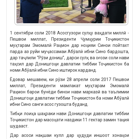
1 сентябри соли 2018 Асосгузори сулҳу ваҳдати миллӣ -
Пешвои миллат, Президенти Ҷумҳурии Тоҷикистон
муҳтарам Эмомалӣ Раҳмон дар ноҳияи Синои пойтахт
парда аз руйи муҷассамаи Абӯалӣ ибни Сино бардошта,
дар таҷлили “Рӯзи дониш”, дарси сулҳ ва оғози соли нави
таҳсил дар Донишгоҳи давлатии тиббии Тоҷикистон ба
номи Абӯалӣ ибни Сино иштирок карданд.
Ёдовар мешавем, ки рӯзи 28 апрели соли 2017 Пешвои
миллат, Президенти мамлакат муҳтарам Эмомалӣ
Раҳмон барои бунёди бинои нави марказӣ ва таълимии
Донишгоҳи давлатии тиббии Тоҷикистон ба номи Абӯалӣ
ибни Сино санги асос гузошта буданд.
Тибқи лоиҳа шаҳраки нави Донишгоҳи давлатии тиббии
Тоҷикистон дар масоҳати наздики 11 гектар замин таҳия
шудааст.
Дар асоси нақшаи кулл дар ҳудуди иншоот хонаҳои