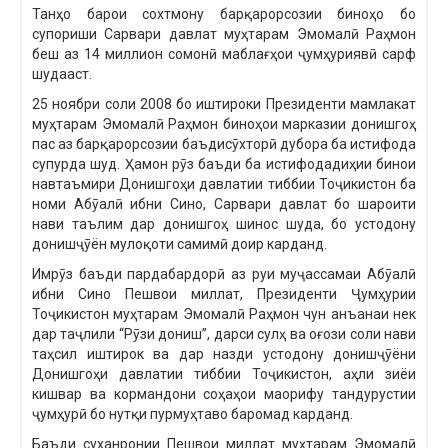
Танҳо барои сохтмону барқарорсозии биноҳо бо
супориши Сарвари давлат муҳтарам Эмомалӣ Раҳмон
беш аз 14 миллион сомонӣ маблағҳои ҷумҳуриявӣ сарф
шудааст.
25 ноябри соли 2008 бо иштироки Президенти мамлакат
муҳтарам Эмомалӣ Раҳмон биноҳои марказии донишгоҳ
пас аз барқарорсозии баъдисӯхторӣ дубора ба истифода
супурда шуд. Ҳамон рӯз баъди ба истифодадиҳии бинои
навтаъмири Донишгоҳи давлатии тиббии Тоҷикистон ба
номи Абӯалӣ ибни Сино, Сарвари давлат бо шароити
нави таълим дар донишгоҳ шинос шуда, бо устодону
донишҷӯён мулоқоти самимӣ доир карданд.
Имрӯз баъди пардабардорӣ аз руи муҷассамаи Абӯалӣ
ибни Сино Пешвои миллат, Президенти Ҷумҳурии
Тоҷикистон муҳтарам Эмомалӣ Раҳмон чун анъанаи нек
дар таҷлили “Рӯзи дониш”, дарси сулҳ ва оғози соли нави
таҳсил иштирок ва дар назди устодону донишҷӯёни
Донишгоҳи давлатии тиббии Тоҷикистон, аҳли зиёи
кишвар ва кормандони соҳаҳои маорифу тандурустии
ҷумҳурӣ бо нутқи пурмуҳтаво баромад карданд.
Баъди суханронии Пешвои миллат муҳтарам Эмомалӣ