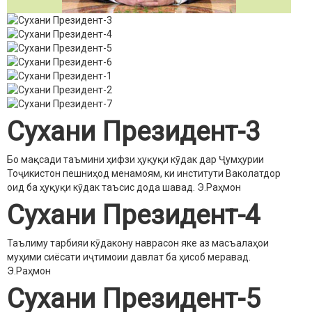
Сухани Президент-3
Бо мақсади таъмини ҳифзи ҳуқуқи кӯдак дар Ҷумҳурии
Тоҷикистон пешниҳод менамоям, ки институти Ваколатдор
оид ба ҳуқуқи кӯдак таъсис дода шавад.
Э.Раҳмон
Сухани Президент-4
Таълиму тарбияи кӯдакону наврасон яке аз масъалаҳои
муҳими сиёсати иҷтимоии давлат ба ҳисоб меравад.
Э.Раҳмон
Сухани Президент-5