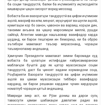
ба соҳаи тандурустӣ, балки ба иҷтимоиёту иқтисодиёти
кишварҳои ҷаҳон хисорот ворид месозад.
Вобаста ба ин вазоратҳои тандурустӣ ва ҳифзи иҷтимоии
аҳолӣ, маориф ва илм, меҳнат, муҳоҷират ва шуғли аҳолӣ,
кумитаҳои кор бо занон, ҷавонон ва варзиш, корҳои дин,
танзими анъана ва ҷашну маросимҳои миллӣ, рушди
сайёҳӣ, Агентии маводи нашъаовар вазифадор карда
шуданд, ки барои пешгирии ин бемориҳо, ки ба обрӯю
эътибори мамлакат таъсир мерасонанд, чораҳои
таъхирнопазир андешанд.
Ҳамчунин Президенти мамлакат зимни баромади худ
вобаста ба ҳолатҳои истифодаи ғайрисамараноки
маблағҳои буҷетӣ дар як қатор муассисаҳои соҳаи
тандурустӣ, даст ба ҷиноят задани кормандони соҳа,
Роҳбарияти Вазорати тандурустӣ ва ҳифзи иҷтимоии
аҳолӣ ва ҳамаи муассисаҳои тиббиро вазифадор
карданд, ки барои решакан кардани чунин кирдорҳои
номатлуб чораҳои қатъӣ андешанд.
Мавриди зикр аст, ки Рӯзи дониш ва дарси сулҳ
тавассути ҳамаи шабакаҳои давлатии радио ва
телевизион мустақиман пахш карда шуд ва тамоми