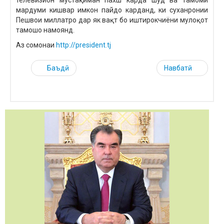
мардуми кишвар имкон пайдо карданд, ки суханронии
Пешвои миллатро дар як вақт бо иштирокчиёни мулоқот
тамошо намоянд.
Аз сомонаи
http://president.tj
Баъдӣ
Навбатӣ