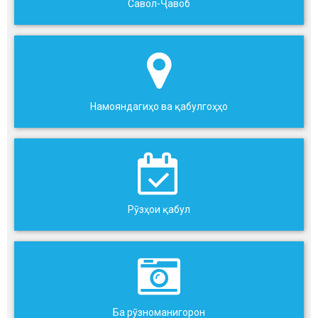
Савол-Ҷавоб
Намояндагиҳо ва қабулгоҳҳо
Рӯзҳои қабул
Ба рӯзноманигорон