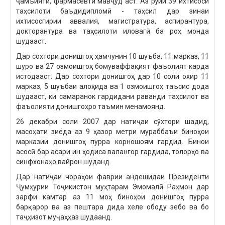
ҷамъиятӣ, фармасевтӣ мавҷуд аст. Аз рўйи 39 ихтисоси
таҳсилоти баъдидипломӣ - таҳсил дар зинаи
ихтисосгирии аввалия, магистратура, аспирантура,
докторантура ва таҳсилоти иловагӣ ба роҳ монда
шудааст.
Дар сохтори донишгоҳ ҳамчунин 10 шуъба, 11 марказ, 11
шуро ва 27 озмоишгоҳ бомуваффақият фаъолият карда
истодааст. Дар сохтори донишгоҳ дар 10 соли охир 11
марказ, 5 шуъбаи алоҳида ва 1 озмоишгоҳ таъсис дода
шудааст, ки самаранок гардидани раванди таҳсилот ва
фаъолияти донишгоҳро таъмин менамоянд.
26 декабри соли 2007 дар натиҷаи сӯхтори шадид,
масоҳати зиёда аз 9 ҳазор метри мураббаъи биноҳои
марказии донишгоҳ пурра корношоям гардид. Бинои
асосӣ бар асари ин ҳодиса валангор гардида, толорҳо ва
синфхонаҳо вайрон шуданд.
Дар натиҷаи чораҳои фаврии андешидаи Президенти
Ҷумҳурии Тоҷикистон муҳтарам Эмомалӣ Раҳмон дар
зарфи камтар аз 11 моҳ биноҳои донишгоҳ пурра
барқарор ва аз пештара дида хеле ободу зебо ва бо
таҷҳизот муҷаҳҳаз шудаанд.