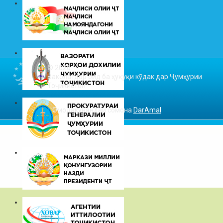
© 2026
Ваколатдор оид ба ҳуқуқи кӯдак дар Ҷумҳурии
Тоҷикистон
Омодакунандаи сомона
DarAmal