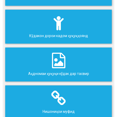
Кӯдакон дорои кадом ҳуқуқҳоянд
Аҳдномаи ҳуқуқи кўдак дар тасвир
Нишониҳои муфид