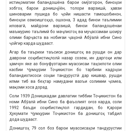
истиқоматии баландошёна барои омӯзгорон, биноҳои
хобгоҳ барои донишҷӯён, толори варзишӣ, ҳавзи
шиноварии пушида бо ҷойи нишасти тамошобинон,
биноҳои озмоишгоҳҳо, ошхона, 3 адад бинои таълимии
иловагӣ, майдони варзишӣ, бинои баландошёнаи
маъмурию таълимӣ бо маҷлисгоҳ ва муҷассамаи шоиру
олими барҷаста ва нобиғаи ҷаҳонӣ Абӯалӣ ибни Сино
ҷойгир карда шудааст.
Агар ба таърихи таъсиси донишгоҳ ва рушди он дар
даврони соҳибистиқлолӣ назар созем, ин даргоҳи илм
ҳамчун яке аз бонуфузтарин муассисаи таҳсилоти олии
касбии Ҷумҳурии Тоҷикистон бо тарбияи кадрҳои
баландихтисоси соҳаи тандурустӣ дар кишвар, рушди
илми тиб ва беҳтар намудани вазъи солимии ҷомеа,
мақоми хоса дорад.
Соли 1939 Донишкадаи давлатии тиббии Тоҷикистон ба
номи Абӯалӣ ибни Сино ба фаъолият оғоз карда, соли
1992 баъди соҳибистиқлол гардидан, бо Қарори
Ҳукумати Ҷумҳурии Тоҷикистон ба донишгоҳ табдил
дода шудааст.
Донишгоҳ 79 сол боз барои муассисаҳои тандурустии