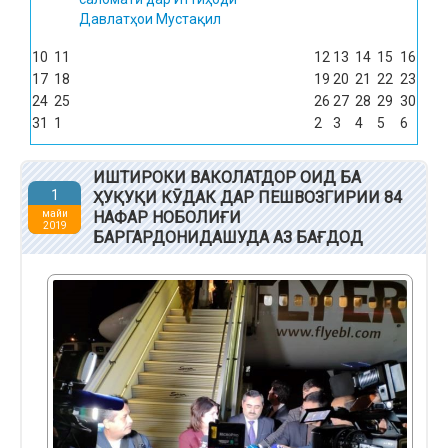
Давлатҳои Мустақил
10
11
12
13
14
15
16
17
18
19
20
21
22
23
24
25
26
27
28
29
30
31
1
2
3
4
5
6
ИШТИРОКИ ВАКОЛАТДОР ОИД БА
1
ҲУҚУҚИ КӮДАК ДАР ПЕШВОЗГИРИИ 84
майи
НАФАР НОБОЛИҒИ
2019
БАРГАРДОНИДАШУДА АЗ БАҒДОД