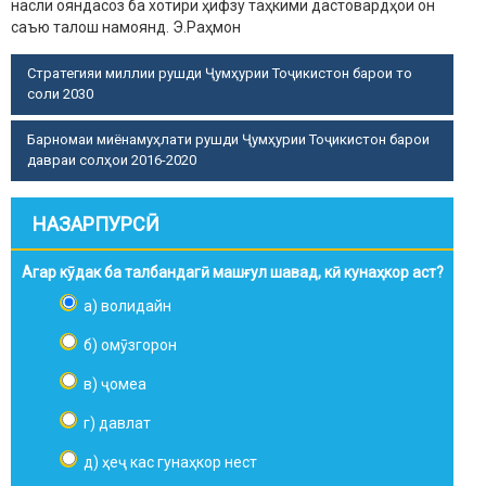
насли ояндасоз ба хотири ҳифзу таҳкими дастовардҳои он
саъю талош намоянд.
Э.Раҳмон
Стратегияи миллии рушди Ҷумҳурии Тоҷикистон барои то
соли 2030
Барномаи миёнамуҳлати рушди Ҷумҳурии Тоҷикистон барои
давраи солҳои 2016-2020
НАЗАРПУРСӢ
Агар кӯдак ба талбандагӣ машғул шавад, кӣ кунаҳкор аст?
а) волидайн
б) омӯзгорон
в) ҷомеа
г) давлат
д) ҳеҷ кас гунаҳкор нест