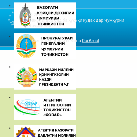
© 2026
Ваколатдор оид ба ҳуқуқи кӯдак дар Ҷумҳурии
Тоҷикистон
Омодакунандаи сомона
DarAmal