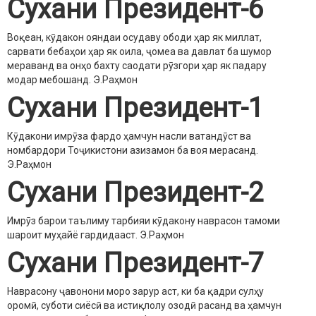
Сухани Президент-6
Воқеан, кӯдакон ояндаи осудаву ободи ҳар як миллат,
сарвати бебаҳои ҳар як оила, ҷомеа ва давлат ба шумор
мераванд ва онҳо бахту саодати рӯзгори ҳар як падару
модар мебошанд.
Э.Раҳмон
Сухани Президент-1
Кӯдакони имрӯза фардо ҳамчун насли ватандӯст ва
номбардори Тоҷикистони азизамон ба воя мерасанд.
Э.Раҳмон
Сухани Президент-2
Имрӯз барои таълиму тарбияи кӯдакону наврасон тамоми
шароит муҳайё гардидааст.
Э.Раҳмон
Сухани Президент-7
Наврасону ҷавонони моро зарур аст, ки ба қадри сулҳу
оромӣ, суботи сиёсӣ ва истиқлолу озодӣ расанд ва ҳамчун