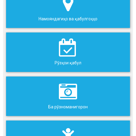
Намояндагиҳо ва қабулгоҳҳо
Рӯзҳои қабул
Ба рӯзноманигорон