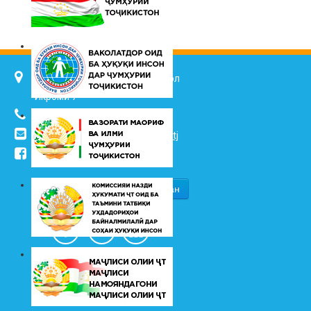
734025, ш. Душанбе, кӯч. Ҷалол
Икромӣ 7
(+992 37) 2217352
info@vhk.tj
,
info@ombudsman.tj
/kudakon