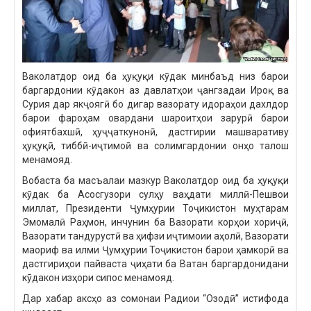
Ваколатдор оид ба ҳуқуқи кӯдак минбаъд низ барои
баргардонии кӯдакон аз давлатҳои ҷангзадаи Ироқ ва
Сурия дар якҷоягӣ бо дигар вазорату идораҳои дахлдор
барои фароҳам овардани шароитҳои зарурӣ барои
офиятбахшӣ, ҳуҷҷаткунонӣ, дастгирии машваративу
ҳуқуқӣ, тиббӣ-иҷтимоӣ ва солимгардонии онҳо талош
менамояд.
Вобаста ба масъалаи мазкур Ваколатдор оид ба ҳуқуқи
кӯдак ба Асосгузори сулҳу ваҳдати миллӣ-Пешвои
миллат, Президенти Ҷумҳурии Тоҷикистон муҳтарам
Эмомалӣ Раҳмон, инчунин ба Вазорати корҳои хориҷӣ,
Вазорати тандурустӣ ва ҳифзи иҷтимоии аҳолӣ, Вазорати
маориф ва илми Ҷумҳурии Тоҷикистон барои ҳамкорӣ ва
дастгириҳои пайваста ҷиҳати ба Ватан баргардонидани
кӯдакон изҳори сипос менамояд.
Дар хабар аксҳо аз сомонаи Радиои “Озодӣ” истифода