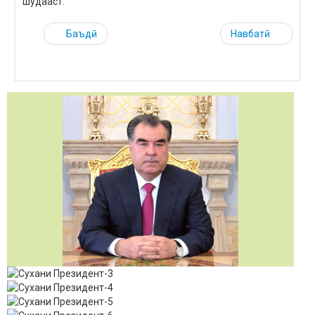
шудааст.
Баъдӣ
Навбатӣ