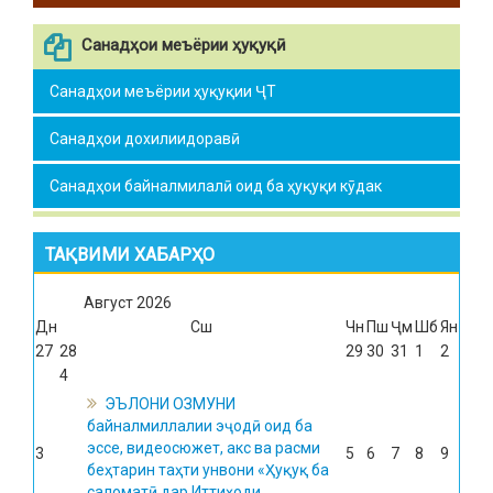
Санадҳои меъёрии ҳуқуқӣ
Санадҳои меъёрии ҳуқуқии ҶТ
Санадҳои дохилиидоравӣ
Санадҳои байналмилалӣ оид ба ҳуқуқи кӯдак
ТАҚВИМИ ХАБАРҲО
Август
2026
Дн
Сш
Чн
Пш
Ҷм
Шб
Ян
27
28
29
30
31
1
2
4
ЭЪЛОНИ ОЗМУНИ
байналмиллалии эҷодӣ оид ба
эссе, видеосюжет, акс ва расми
3
5
6
7
8
9
беҳтарин таҳти унвони «Ҳуқуқ ба
саломатӣ дар Иттиҳоди