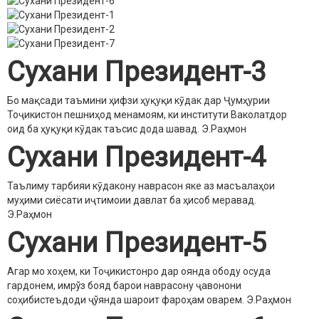
Сухани Президент-3
Бо мақсади таъмини ҳифзи ҳуқуқи кӯдак дар Ҷумҳурии
Тоҷикистон пешниҳод менамоям, ки институти Ваколатдор
оид ба ҳуқуқи кӯдак таъсис дода шавад.
Э.Раҳмон
Сухани Президент-4
Таълиму тарбияи кӯдакону наврасон яке аз масъалаҳои
муҳими сиёсати иҷтимоии давлат ба ҳисоб меравад.
Э.Раҳмон
Сухани Президент-5
Агар мо хоҳем, ки Тоҷикистонро дар оянда ободу осуда
гардонем, имрўз бояд барои наврасону ҷавонони
соҳибистеъдоди ҷўянда шароит фароҳам оварем.
Э.Раҳмон