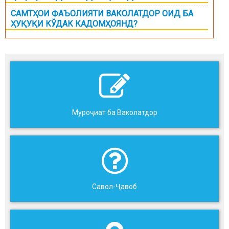
САМТҲОИ ФАЪОЛИЯТИ ВАКОЛАТДОР ОИД БА
ҲУҚУҚИ КЎДАК КАДОМҲОЯНД?
Муроҷиат ба Ваколатдор
Савол-Ҷавоб