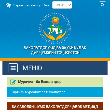
Барои шахсони сустбин
ВАКОЛАТДОР ОИД БА ҲУҚУҚИ КӮДАК
ДАР ҶУМҲУРИИ ТОҶИКИСТОН
МЕНЮ
Муроҷиат ба Ваколатдор
Тартиби муроҷиат ба Ваколатдор
БА САВОЛҲОИ ШУМО ВАКОЛАТДОР ҶАВОБ МЕДИҲАД