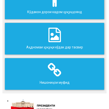
Кӯдакон дорои кадом ҳуқуқҳоянд
Аҳдномаи ҳуқуқи кўдак дар тасвир
Нишониҳои муфид