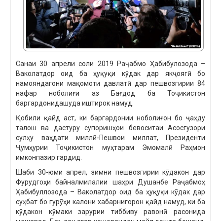
Санаи 30 апрели соли 2019 Раҷабмо Ҳабибулозода –
Ваколатдор оид ба ҳуқуқи кӯдак дар якҷоягӣ бо
намояндагони мақомоти давлатӣ дар пешвозгирии 84
нафар ноболиғи аз Бағдод ба Тоҷикистон
баргардонидашуда иштирок намуд.
Қобили қайд аст, ки баргардонии ноболиғон бо ҷаҳду
талош ва дастуру супоришҳои бевоситаи Асосгузори
сулҳу ваҳдати миллӣ-Пешвои миллат, Президенти
Ҷумҳурии Тоҷикистон муҳтарам Эмомалӣ Раҳмон
имконпазир гардид.
Шаби 30-юми апрел, зимни пешвозгирии кӯдакон дар
Фурудгоҳи байналмилалии шаҳри Душанбе Раҷабмоҳ
Ҳабибуллозода – Ваколатдор оид ба ҳуқуқи кӯдак дар
суҳбат бо гурӯҳи калони хабарнигорон қайд намуд, ки ба
кӯдакон кӯмаки зарурии тиббиву равонӣ расонида