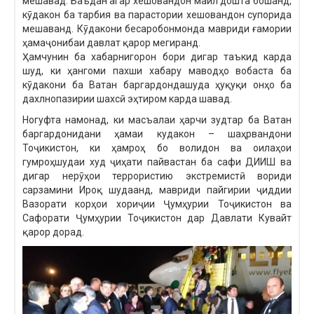
мешавад. Баъдан агар хешовандон майл дошта бошанд,
кӯдакон ба тарбия ва парастории хешовандон супорида
мешаванд. Кӯдакони бесаробонмонда мавриди ғамории
ҳамаҷонибаи давлат қарор мегиранд.
Ҳамчунин ба хабарнигорон бори дигар таъкид карда
шуд, ки ҳангоми пахши хабару маводҳо вобаста ба
кӯдакони ба Ватан баргардондашуда ҳуқуқи онҳо ба
дахлнопазирии шахсӣ эҳтиром карда шавад.
Ногуфта намонад, ки масъалаи ҳарчи зудтар ба Ватан
баргардонидани ҳамаи кудакон – шаҳрвандони
Тоҷикистон, ки ҳамроҳ бо волидон ва оилаҳои
гумроҳшудаи худ ҷиҳати пайвастан ба сафи ДИИШ ва
дигар нерӯҳои террористию экстремистӣ вориди
сарзамини Ироқ шудаанд, мавриди пайгирии ҷиддии
Вазорати корҳои хориҷии Ҷумҳурии Тоҷикистон ва
Сафорати Ҷумҳурии Тоҷикистон дар Давлати Кувайт
қарор дорад.