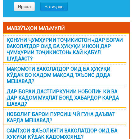
МАВЗӮЪҲОИ МАЪМУЛӢ
ҚОНУНИ ҶУМҲУРИИ ТОҶИКИСТОН «ДАР БОРАИ
ВАКОЛАТДОР ОИД БА ҲУҚУҚИ ИНСОН ДАР
ҶУМҲУРИИ ТОҶИКИСТОН» КАЙ ҚАБУЛ
ШУДААСТ?
МАҚОМОТИ ВАКОЛАТДОР ОИД БА ҲУҚУҚИ
КӮДАК БО КАДОМ МАҚСАД ТАЪСИС ДОДА
МЕШАВАД?
ДАР БОРАИ ДАСТГИРКУНИИ НОБОЛИҒ КӢ ВА
ДАР КАДОМ МУҲЛАТ БОЯД ХАБАРДОР КАРДА
ШАВАД?
НОБОЛИҒ БАРОИ ПУРСИШ ЧӢ ГУНА ДАЪВАТ
КАРДА МЕШАВАД?
САМТҲОИ ФАЪОЛИЯТИ ВАКОЛАТДОР ОИД БА
ҲУҚУҚИ КЎДАК КАДОМҲОЯНД?