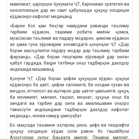
мамлакат, қарорҳои Ҳукумати ҶТ, барномаю сратегия ва
консепсияҳои дар ин самт қабулшуда ҳуқуқу озодиҳои
кӯдаконро кафолат медиҳанд.
«Барои боз ҳам беҳтар намудани раванди таълиму
тарбияи кӯдакон, таҳкими робита миёни ҷомеа,
муассисаи таълимӣ ва падару модарон, ҳимояи кӯдакон
аз ҳама гуна зӯроварии хонаводагӣ қонунҳои ҶТ «Дар
бораи масъулияти падару модар дар таълиму тарбияи
фарзанд», «Дар бораи пешгирии зӯроварӣ дар оила»
қабул гардида, баҳри татбиқи онҳо тадбирҳои дахлдор
андешида мешаванд.
Қонуни ҶТ «Дар бораи ҳифзи ҳуқуқҳои кӯдак» ҳуқуқи
кӯдаконро ба ҳаёт, ҳифзи саломатӣ, ба озодии сухан ва
виҷдон, иттилоот ва иштирок дар ҳаёти ҷамъиятӣ, ҳуқуқ
ба моликият, манзил, таҳсил, меҳнат, ҳуқуқи онҳо ба
зиндагӣ ва тарбия дар оила ва амалишавии онҳоро
тавассути андешидани тадбирҳои дахлдор кафолат
медиҳад»,-илова намуд ҳамсуҳбат.
Бо мақсади таъмини эҳтиром, риоя, ҳифз ва пешрафти
ҳуқуқу озодиҳои кӯдак соли равон бо ташаббуси
Асосгузори сулҳу Ваҳдати миллӣ- Пешвои миллат,