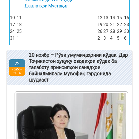
Давлатҳои Мустақил
10
11
12
13
14
15
16
17
18
19
20
21
22
23
24
25
26
27
28
29
30
31
1
2
3
4
5
6
20 ноябр – Рӯзи умумиҷаҳонии кӯдак: Дар
Тоҷикистон ҳуқуқу озодиҳои кӯдак ба
22
талаботу принсипҳои санадҳои
ноябри
байналмилалӣ мувофиқ гардонида
2016
шудааст