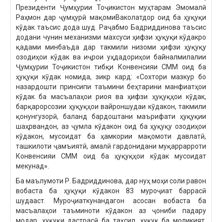
Президенти Ҷумҳурии Тоҷикистон муҳтарам Эмомалӣ
Раҳмон дар ҷумҳурӣ мақомиВаколатдор оид ба ҳуқуқи
кӯдак таъсис дода шуд. Раҷабмо Бадриддинова таъсис
додани чунин механизми махсуси ҳифзи ҳуқуқи кӯдакро
қадами минбаъда дар такмили низоми ҳифзи ҳуқуқу
озодиҳои кӯдак ва иҷрои уҳдадориҳои байналмилалии
Ҷумҳурии Тоҷикистон тибқи Конвенсияи СММ оид ба
ҳуқуқи кӯдак номида, зикр кард: «Сохтори мазкур бо
назардошти принсипи таъмини беҳтарини манфиатҳои
кӯдак ба масъалаҳои риоя ва ҳифзи ҳуқуқҳои кӯдак,
барқарорсозии ҳуқуқҳои вайроншудаи кӯдакон, такмили
қонунгузорӣ, баланд бардоштани маърифати ҳуқуқии
шаҳрвандон, аз ҷумла кӯдакон оид ба ҳуқуқу озодиҳои
кӯдакон, мусоидат ба ҳамкории мақомоти давлатӣ,
ташкилоти ҷамъиятӣ, амалӣ гардонидани муқаррарроти
Конвенсияи СММ оид ба ҳуқуқҳои кӯдак мусоидат
мекунад».
Ба маълумоти Р. Бадриддинова, дар нуҳ моҳи соли равон
вобаста ба ҳуқуқи кӯдакон 83 муроҷиат баррасӣ
шудааст. Муроҷиаткунандагон асосан вобаста ба
масъалаҳои таъминоти кӯдакон аз ҷониби падару
модар, ҳуқуқи дастрасӣ ба таҳсил, ҳуқуқ ба моликият,