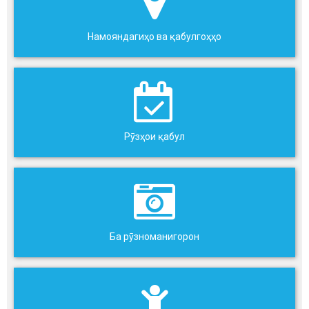
Намояндагиҳо ва қабулгоҳҳо
Рӯзҳои қабул
Ба рӯзноманигорон