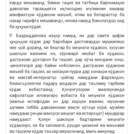
карда мешаванд. Зимни таҳия ва татбиқи барномаҳои
давлатии тараққиёти иқтисодию иҷтимоии кишвар
манфиатҳои кӯдакони маъюб, ятим ва бепарастор ба
назар гирифта мешаванд»,-илова намуд Ваколатдор оид
ба ҳуқуқи кӯдак.
Р. Бадриддинова изҳор намуд, ки дар самти ҳифзи
ҳуқуқҳои кӯдак дар баробари дастовардҳо мушкилиҳо
низ ҷой доранд, ки бештар бо меҳнати кӯдакон, хусусан
шаклҳои вазнини он, зӯроварӣ нисбат ба кӯдакон,
дастрасии духтарон ба таҳсил, дар кӯча мондани онҳо,
ҷинояткорӣ дар байни ноболиғон, дастрасии кӯдакони
маъюб ба таҳсил, аз оилаҳои пурра дар хонаҳои кӯдакон
ва мактаб-интернатҳо ҷойгир намудани фарзандон,
бемасъулиятии падару модарон дар таълиму тарбияи
кӯдак вобастаанд. Қонунгузории амалкунанда
кафолатҳои иловагиро вобаста ба меҳнати кӯдакон
(манъи истифодаи он дар корҳои вазнин, муоинаи
ҳатмии тиббӣ, давомнокии вақти кӯтоҳи корӣ, муайян
намудани реҷаи махсуси меҳнат ва истироҳат) муқаррар
намудааст. Қонун шаклҳои бадтарини меҳнати
кӯдаконро, ки ба саломатӣ, рушди ҷисмонӣ ва маънавӣ
ва таҳсили кӯдак таъсир мерасонанд, манъ мекунад.