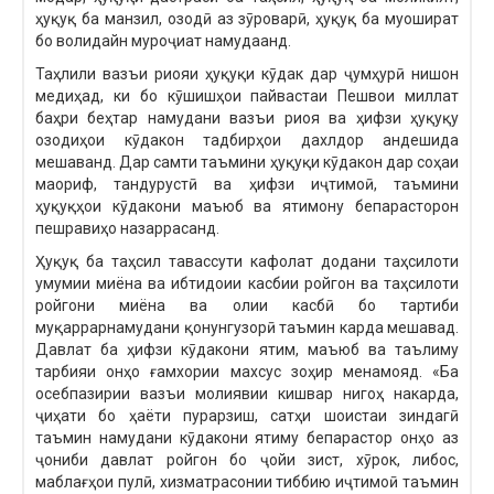
ҳуқуқ ба манзил, озодӣ аз зӯроварӣ, ҳуқуқ ба муошират
бо волидайн муроҷиат намудаанд.
Таҳлили вазъи риояи ҳуқуқи кӯдак дар ҷумҳурӣ нишон
медиҳад, ки бо кӯшишҳои пайвастаи Пешвои миллат
баҳри беҳтар намудани вазъи риоя ва ҳифзи ҳуқуқу
озодиҳои кӯдакон тадбирҳои дахлдор андешида
мешаванд. Дар самти таъмини ҳуқуқи кӯдакон дар соҳаи
маориф, тандурустӣ ва ҳифзи иҷтимоӣ, таъмини
ҳуқуқҳои кӯдакони маъюб ва ятимону бепарасторон
пешравиҳо назаррасанд.
Ҳуқуқ ба таҳсил тавассути кафолат додани таҳсилоти
умумии миёна ва ибтидоии касбии ройгон ва таҳсилоти
ройгони миёна ва олии касбӣ бо тартиби
муқаррарнамудани қонунгузорӣ таъмин карда мешавад.
Давлат ба ҳифзи кӯдакони ятим, маъюб ва таълиму
тарбияи онҳо ғамхории махсус зоҳир менамояд. «Ба
осебпазирии вазъи молиявии кишвар нигоҳ накарда,
ҷиҳати бо ҳаёти пурарзиш, сатҳи шоистаи зиндагӣ
таъмин намудани кӯдакони ятиму бепарастор онҳо аз
ҷониби давлат ройгон бо ҷойи зист, хӯрок, либос,
маблағҳои пулӣ, хизматрасонии тиббию иҷтимоӣ таъмин