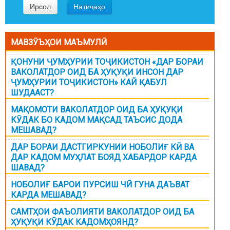
МАВЗӮЪҲОИ МАЪМУЛӢ
ҚОНУНИ ҶУМҲУРИИ ТОҶИКИСТОН «ДАР БОРАИ
ВАКОЛАТДОР ОИД БА ҲУҚУҚИ ИНСОН ДАР
ҶУМҲУРИИ ТОҶИКИСТОН» КАЙ ҚАБУЛ
ШУДААСТ?
МАҚОМОТИ ВАКОЛАТДОР ОИД БА ҲУҚУҚИ
КӮДАК БО КАДОМ МАҚСАД ТАЪСИС ДОДА
МЕШАВАД?
ДАР БОРАИ ДАСТГИРКУНИИ НОБОЛИҒ КӢ ВА
ДАР КАДОМ МУҲЛАТ БОЯД ХАБАРДОР КАРДА
ШАВАД?
НОБОЛИҒ БАРОИ ПУРСИШ ЧӢ ГУНА ДАЪВАТ
КАРДА МЕШАВАД?
САМТҲОИ ФАЪОЛИЯТИ ВАКОЛАТДОР ОИД БА
ҲУҚУҚИ КЎДАК КАДОМҲОЯНД?