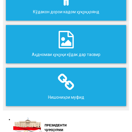
Кӯдакон дорои кадом ҳуқуқҳоянд
Аҳдномаи ҳуқуқи кўдак дар тасвир
Нишониҳои муфид