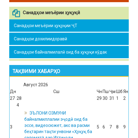
Санадҳои меъёрии ҳуқуқӣ
Санадҳои меъёрии ҳуқуқии ҶТ
Санадҳои дохилиидоравӣ
Санадҳои байналмилалӣ оид ба ҳуқуқи кӯдак
ТАҚВИМИ ХАБАРҲО
Август
2026
Дн
Сш
Чн
Пш
Ҷм
Шб
Ян
27
28
29
30
31
1
2
4
ЭЪЛОНИ ОЗМУНИ
байналмиллалии эҷодӣ оид ба
эссе, видеосюжет, акс ва расми
3
5
6
7
8
9
беҳтарин таҳти унвони «Ҳуқуқ ба
саломатӣ дар Иттиҳоди