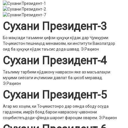
Сухани Президент-3
Бо мақсади таъмини ҳифзи ҳуқуқи кӯдак дар Ҷумҳурии
Тоҷикистон пешниҳод менамоям, ки институти Ваколатдор
оид ба ҳуқуқи кӯдак таъсис дода шавад.
Э.Раҳмон
Сухани Президент-4
Таълиму тарбияи кӯдакону наврасон яке аз масъалаҳои
муҳими сиёсати иҷтимоии давлат ба ҳисоб меравад.
Э.Раҳмон
Сухани Президент-5
Агар мо хоҳем, ки Тоҷикистонро дар оянда ободу осуда
гардонем, имрўз бояд барои наврасону ҷавонони
соҳибистеъдоди ҷўянда шароит фароҳам оварем.
Э.Раҳмон