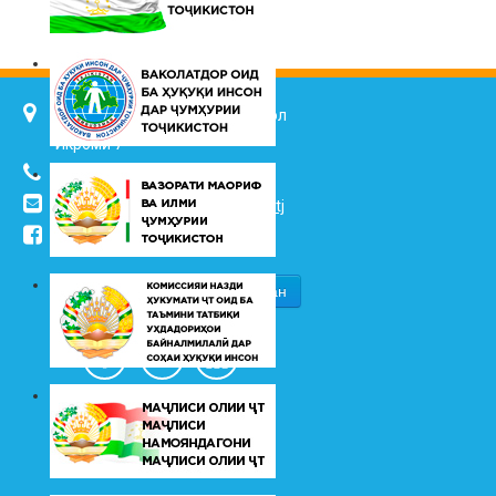
734025, ш. Душанбе, кӯч. Ҷалол
Икромӣ 7
(+992 37) 2217352
info@vhk.tj
,
info@ombudsman.tj
/kudakon