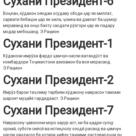
Сухани Президент-6
Воқеан, кӯдакон ояндаи осудаву ободи ҳар як миллат,
сарвати бебаҳои ҳар як оила, ҷомеа ва давлат ба шумор
мераванд ва онҳо бахту саодати рӯзгори ҳар як падару
модар мебошанд.
Э.Раҳмон
Сухани Президент-1
Кӯдакони имрӯза фардо ҳамчун насли ватандӯст ва
номбардори Тоҷикистони азизамон ба воя мерасанд.
Э.Раҳмон
Сухани Президент-2
Имрӯз барои таълиму тарбияи кӯдакону наврасон тамоми
шароит муҳайё гардидааст.
Э.Раҳмон
Сухани Президент-7
Наврасону ҷавонони моро зарур аст, ки ба қадри сулҳу
оромӣ, суботи сиёсӣ ва истиқлолу озодӣ расанд ва ҳамчун
насли ояндасоз ба хотири ҳифзу таҳкими дастовардҳои он