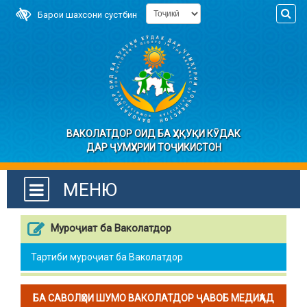
Барои шахсони сустбин
ВАКОЛАТДОР ОИД БА ҲУҚУҚИ КӮДАК
ДАР ҶУМҲУРИИ ТОҶИКИСТОН
МЕНЮ
Муроҷиат ба Ваколатдор
Тартиби муроҷиат ба Ваколатдор
БА САВОЛҲОИ ШУМО ВАКОЛАТДОР ҶАВОБ МЕДИҲАД