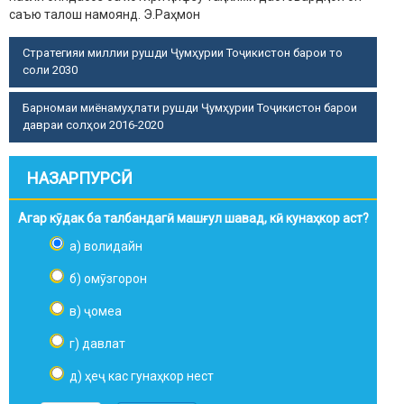
саъю талош намоянд.
Э.Раҳмон
Стратегияи миллии рушди Ҷумҳурии Тоҷикистон барои то
соли 2030
Барномаи миёнамуҳлати рушди Ҷумҳурии Тоҷикистон барои
давраи солҳои 2016-2020
НАЗАРПУРСӢ
Агар кӯдак ба талбандагӣ машғул шавад, кӣ кунаҳкор аст?
а) волидайн
б) омӯзгорон
в) ҷомеа
г) давлат
д) ҳеҷ кас гунаҳкор нест