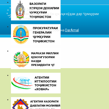
© 2026
Ваколатдор оид ба ҳуқуқи кӯдак дар Ҷумҳурии
Тоҷикистон
Омодакунандаи сомона
DarAmal