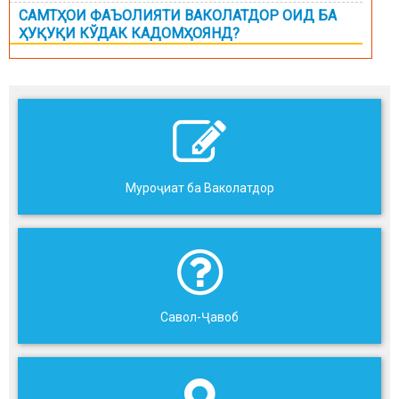
САМТҲОИ ФАЪОЛИЯТИ ВАКОЛАТДОР ОИД БА
ҲУҚУҚИ КЎДАК КАДОМҲОЯНД?
Муроҷиат ба Ваколатдор
Савол-Ҷавоб