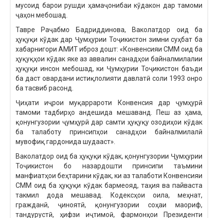
мусоид барои рушди ҳамаҷонибаи кӯдакон дар тамоми
ҷаҳон мебошад.
Тавре Раҷабмо Бадриддинова, Ваколатдор оид ба
ҳуқуқи кӯдак дар Ҷумҳурии Тоҷикистон зимни суҳбат ба
хабарнигори АМИТ иброз дошт: «Конвенсияи СММ оид ба
ҳуқуқҳои кӯдак яке аз аввалин санадҳои байналмилалии
ҳуқуқи инсон мебошад, ки Ҷумҳурии Тоҷикистон баъди
ба даст овардани истиқлолияти давлатӣ соли 1993 онро
ба тасвиб расонд.
Ҷиҳати иҷрои муқаррароти Конвенсия дар ҷумҳурӣ
тамоми тадбирҳо андешида мешаванд. Пеш аз ҳама,
қонунгузории ҷумҳурӣ дар самти ҳуқуқу озодиҳои кӯдак
ба талаботу принсипҳои санадҳои байналмилалӣ
мувофиқ гардонида шудааст».
Ваколатдор оид ба ҳуқуқи кӯдак, қонунгузории Ҷумҳурии
Тоҷикистон бо назардошти принсипи таъмини
манфиатҳои беҳтарини кӯдак, ки аз талаботи Конвенсияи
СММ оид ба ҳуқуқи кӯдак бармеояд, таҳия ва пайваста
такмил дода мешавад. Кодексҳои оила, меҳнат,
гражданӣ, ҷиноятӣ, қонунгузории соҳаи маориф,
тандурустӣ, ҳифзи иҷтимоӣ, фармонҳои Президенти