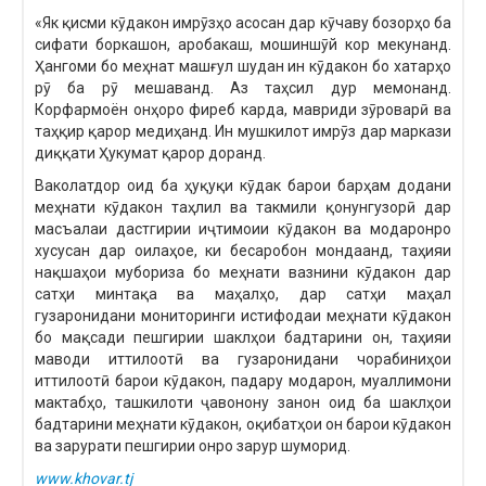
«Як қисми кӯдакон имрӯзҳо асосан дар кӯчаву бозорҳо ба
сифати боркашон, аробакаш, мошиншӯй кор мекунанд.
Ҳангоми бо меҳнат машғул шудан ин кӯдакон бо хатарҳо
рӯ ба рӯ мешаванд. Аз таҳсил дур мемонанд.
Корфармоён онҳоро фиреб карда, мавриди зӯроварӣ ва
таҳқир қарор медиҳанд. Ин мушкилот имрӯз дар маркази
диққати Ҳукумат қарор доранд.
Ваколатдор оид ба ҳуқуқи кӯдак барои барҳам додани
меҳнати кӯдакон таҳлил ва такмили қонунгузорӣ дар
масъалаи дастгирии иҷтимоии кӯдакон ва модаронро
хусусан дар оилаҳое, ки бесаробон мондаанд, таҳияи
нақшаҳои мубориза бо меҳнати вазнини кӯдакон дар
сатҳи минтақа ва маҳалҳо, дар сатҳи маҳал
гузаронидани мониторинги истифодаи меҳнати кӯдакон
бо мақсади пешгирии шаклҳои бадтарини он, таҳияи
маводи иттилоотӣ ва гузаронидани чорабиниҳои
иттилоотӣ барои кӯдакон, падару модарон, муаллимони
мактабҳо, ташкилоти ҷавонону занон оид ба шаклҳои
бадтарини меҳнати кӯдакон, оқибатҳои он барои кӯдакон
ва зарурати пешгирии онро зарур шуморид.
www.khovar.tj