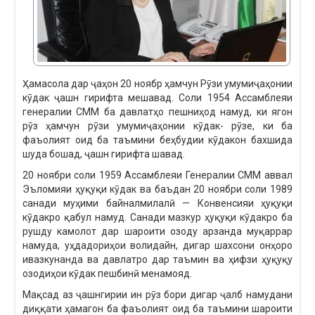
Ҳамасола дар ҷаҳон 20 ноябр ҳамчун Рӯзи умумиҷаҳонии
кӯдак ҷашн гирифта мешавад. Соли 1954 Ассамблеяи
генералии СММ ба давлатҳо пешниҳод намуд, ки ягон
рӯз ҳамчун рӯзи умумиҷаҳонии кӯдак- рӯзе, ки ба
фаъолият оид ба таъмини беҳбудии кӯдакон бахшида
шуда бошад, ҷашн гирифта шавад.
20 ноябри соли 1959 Ассамблеяи Генералии СММ аввал
Эъломияи ҳуқуқи кӯдак ва баъдан 20 ноябри соли 1989
санади муҳими байналмилалӣ — Конвенсияи ҳуқуқи
кӯдакро қабул намуд. Санади мазкур ҳуқуқи кӯдакро ба
рушду камолот дар шароити озоду арзанда муқаррар
намуда, уҳдадориҳои волидайн, дигар шахсони онҳоро
ивазкунанда ва давлатро дар таъмин ва ҳифзи ҳуқуқу
озодиҳои кӯдак пешбинӣ менамояд.
Мақсад аз ҷашнгирии ин рӯз бори дигар ҷалб намудани
диққати ҳамагон ба фаъолият оид ба таъмини шароити