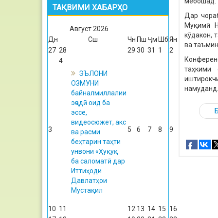
мебошад.
ТАҚВИМИ ХАБАРҲО
Дар чораб
Муқимӣ Н
Август
2026
кӯдакон, 
Дн
Сш
Чн
Пш
Ҷм
Шб
Ян
ва таъмин
27
28
29
30
31
1
2
Конферен
4
таҳкими 
ЭЪЛОНИ
иштирокч
ОЗМУНИ
намуданд
байналмиллалии
эҷодӣ оид ба
эссе,
видеосюжет, акс
3
5
6
7
8
9
ва расми
беҳтарин таҳти
унвони «Ҳуқуқ
ба саломатӣ дар
Иттиҳоди
Давлатҳои
Мустақил
10
11
12
13
14
15
16