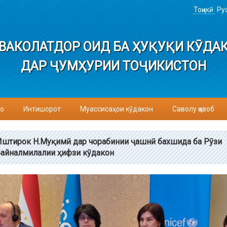
Тоҷикӣ
Ру
ВАКОЛАТДОР ОИД БА ҲУҚУҚИ КӮДА
ДАР ҶУМҲУРИИ ТОҶИКИСТОН
о
Интишорот
Муассисаҳои кӯдакон
Саволу ҷавоб
Иштирок Н.Муқимӣ дар чорабинии ҷашнӣ бахшида ба Рӯзи
байналмилалии ҳифзи кӯдакон