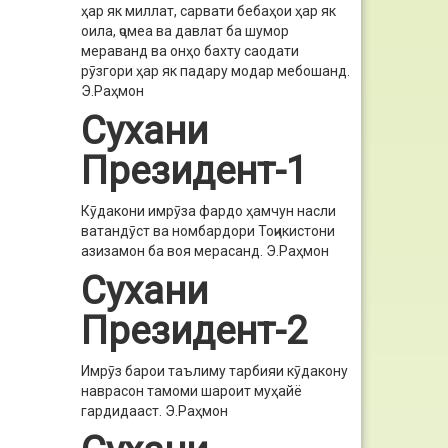
ҳар як миллат, сарвати бебаҳои ҳар як
оила, ҷомеа ва давлат ба шумор
мераванд ва онҳо бахту саодати
рӯзгори ҳар як падару модар мебошанд.
Э.Раҳмон
Сухани
Президент-1
Кӯдакони имрӯза фардо ҳамчун насли
ватандӯст ва номбардори Тоҷикистони
азизамон ба воя мерасанд.
Э.Раҳмон
Сухани
Президент-2
Имрӯз барои таълиму тарбияи кӯдакону
наврасон тамоми шароит муҳайё
гардидааст.
Э.Раҳмон