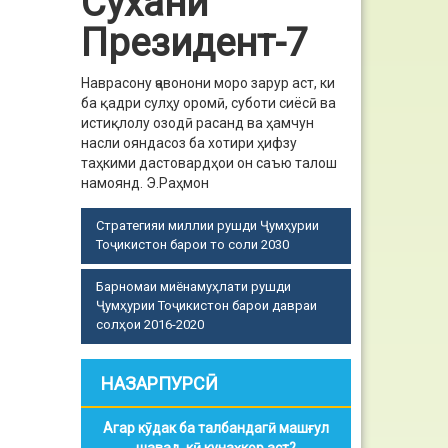
Сухани
Президент-7
Наврасону ҷавонони моро зарур аст, ки
ба қадри сулҳу оромӣ, суботи сиёсӣ ва
истиқлолу озодӣ расанд ва ҳамчун
насли ояндасоз ба хотири ҳифзу
таҳкими дастовардҳои он саъю талош
намоянд.
Э.Раҳмон
Стратегияи миллии рушди Ҷумҳурии
Тоҷикистон барои то соли 2030
Барномаи миёнамуҳлати рушди
Ҷумҳурии Тоҷикистон барои давраи
солҳои 2016-2020
НАЗАРПУРСӢ
Агар кӯдак ба талбандагӣ машғул