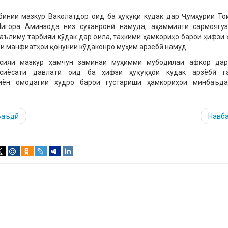
инии мазкур Ваколатдор оид ба ҳуқуқи кӯдак дар Ҷумҳурии Тоҷ
игора Аминзода низ суханронӣ намуда, аҳаммияти сармоягу
таълиму тарбияи кӯдак дар оила, таҳкими ҳамкориҳо барои ҳифзи 
и манфиатҳои қонунии кӯдаконро муҳим арзёбӣ намуд.
сияи мазкур ҳамчун заминаи муҳимми мубодилаи афкор дар
сиёсати давлатӣ оид ба ҳифзи ҳуқуқҳои кӯдак арзёбӣ га
иён омодагии худро барои густариши ҳамкориҳои минбаъда
.
Баъдӣ
Навб