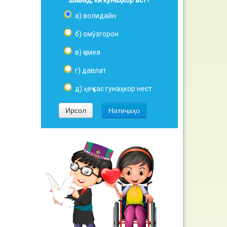
шавад, кӣ кунаҳкор аст?
а) волидайн
б) омӯзгорон
в) ҷомеа
г) давлат
д) ҳеҷ кас гунаҳкор нест