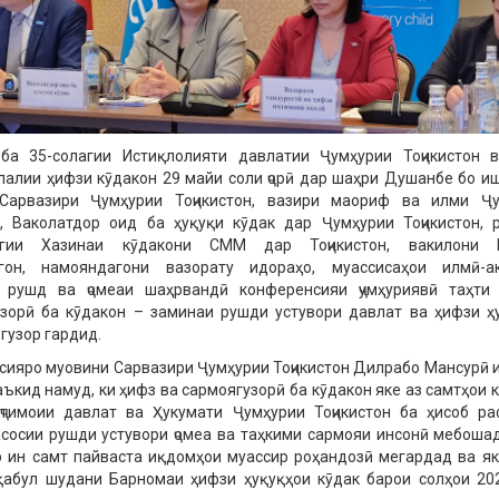
ба 35-солагии Истиқлолияти давлатии Ҷумҳурии Тоҷикистон 
алии ҳифзи кӯдакон 29 майи соли ҷорӣ дар шаҳри Душанбе бо и
Сарвазири Ҷумҳурии Тоҷикистон, вазири маориф ва илми Ҷу
н, Ваколатдор оид ба ҳуқуқи кӯдак дар Ҷумҳурии Тоҷикистон, 
агии Хазинаи кӯдакони СММ дар Тоҷикистон, вакилони М
гон, намояндагони вазорату идораҳо, муассисаҳои илмӣ-ак
 рушд ва ҷомеаи шаҳрвандӣ конференсияи ҷумҳуриявӣ таҳти
зорӣ ба кӯдакон – заминаи рушди устувори давлат ва ҳифзи ҳ
ргузор гардид.
ияро муовини Сарвазири Ҷумҳурии Тоҷикистон Дилрабо Мансурӣ 
аъкид намуд, ки ҳифз ва сармоягузорӣ ба кӯдакон яке аз самтҳои 
ҷтимоии давлат ва Ҳукумати Ҷумҳурии Тоҷикистон ба ҳисоб ра
сосии рушди устувори ҷомеа ва таҳкими сармояи инсонӣ мебошад
р ин самт пайваста иқдомҳои муассир роҳандозӣ мегардад ва як
қабул шудани Барномаи ҳифзи ҳуқуқҳои кӯдак барои солҳои 20