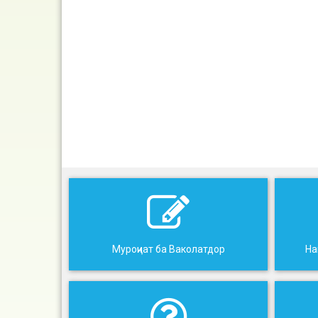
Муроҷиат ба Ваколатдор
На