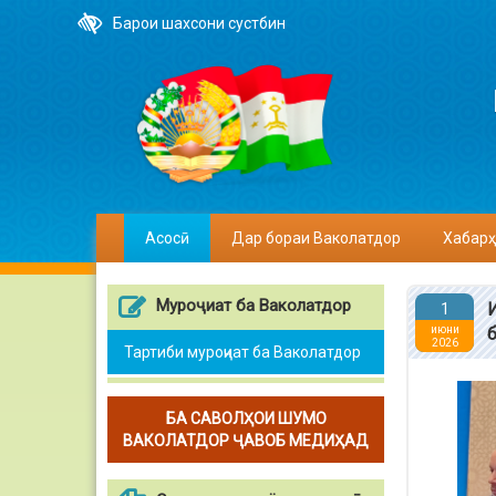
Барои шахсони сустбин
Асосӣ
Дар бораи Ваколатдор
Хабарҳ
Муроҷиат ба Ваколатдор
1
июни
2026
Тартиби муроҷиат ба Ваколатдор
БА САВОЛҲОИ ШУМО
ВАКОЛАТДОР ҶАВОБ МЕДИҲАД