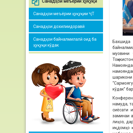
Санадҳои меъёрии ҳуқуқӣ
Санадҳои меъёрии ҳуқуқии ҶТ
Санадҳои дохилиидоравӣ
Санадҳои байналмилалӣ оид ба
Бахшида 
ҳуқуқи кӯдак
байналмил
муовини 
Тоҷикисто
Намоянд
намоянда
шарикони
“Сармоягу
кӯдак” ба
Конференс
намуда, т
сиёсати и
заминаи а
лиҳоз, да
иқдомҳо 