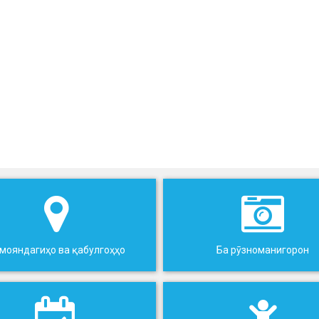
мояндагиҳо ва қабулгоҳҳо
Ба рӯзноманигорон