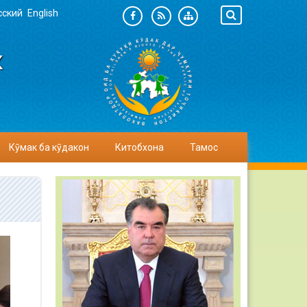
сский
English
К
Кӯмак ба кӯдакон
Китобхона
Тамос