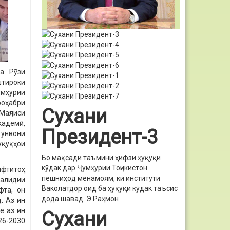
ва Рӯзи
штироки
мҳурии
роҳабри
Сухани
аҷлиси
адемӣ,
Президент-3
 унвони
уқуқҳои
Бо мақсади таъмини ҳифзи ҳуқуқи
кӯдак дар Ҷумҳурии Тоҷикистон
ифтитоҳ
пешниҳод менамоям, ки институти
калидии
Ваколатдор оид ба ҳуқуқи кӯдак таъсис
фта, он
дода шавад.
Э.Раҳмон
. Аз ин
е аз ин
Сухани
26-2030