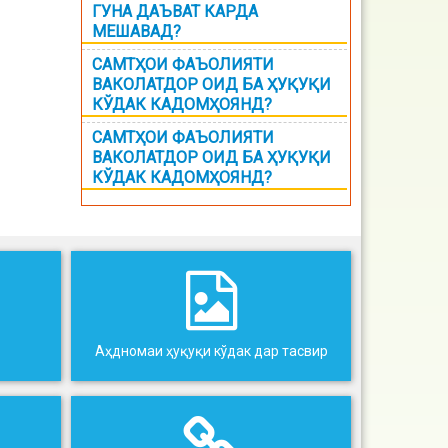
ГУНА ДАЪВАТ КАРДА
МЕШАВАД?
САМТҲОИ ФАЪОЛИЯТИ
ВАКОЛАТДОР ОИД БА ҲУҚУҚИ
КЎДАК КАДОМҲОЯНД?
САМТҲОИ ФАЪОЛИЯТИ
ВАКОЛАТДОР ОИД БА ҲУҚУҚИ
КЎДАК КАДОМҲОЯНД?
Аҳдномаи ҳуқуқи кўдак дар тасвир