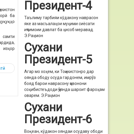
Президент-4
икистон
зорӣ ба
Таълиму тарбияи кӯдакону наврасон
ҳуқуқҳо
яке аз масъалаҳои муҳими сиёсати
иҷтимоии давлат ба ҳисоб меравад.
Э.Раҳмон
 самти
рдида,
Сухани
 изҳор
Президент-5
атӣ
Агар мо хоҳем, ки Тоҷикистонро дар
оянда ободу осуда гардонем, имрўз
бояд барои наврасону ҷавонони
соҳибистеъдоди ҷўянда шароит фароҳам
оварем.
Э.Раҳмон
Сухани
Президент-6
Воқеан, кӯдакон ояндаи осудаву ободи