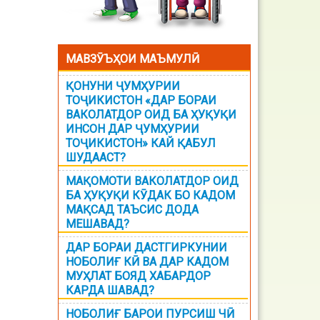
МАВЗӮЪҲОИ МАЪМУЛӢ
ҚОНУНИ ҶУМҲУРИИ
ТОҶИКИСТОН «ДАР БОРАИ
ВАКОЛАТДОР ОИД БА ҲУҚУҚИ
ИНСОН ДАР ҶУМҲУРИИ
ТОҶИКИСТОН» КАЙ ҚАБУЛ
ШУДААСТ?
МАҚОМОТИ ВАКОЛАТДОР ОИД
БА ҲУҚУҚИ КӮДАК БО КАДОМ
МАҚСАД ТАЪСИС ДОДА
МЕШАВАД?
ДАР БОРАИ ДАСТГИРКУНИИ
НОБОЛИҒ КӢ ВА ДАР КАДОМ
МУҲЛАТ БОЯД ХАБАРДОР
КАРДА ШАВАД?
НОБОЛИҒ БАРОИ ПУРСИШ ЧӢ