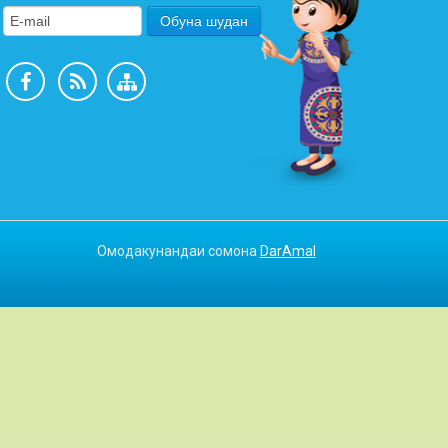
Омодакунандаи сомона
DarAmal