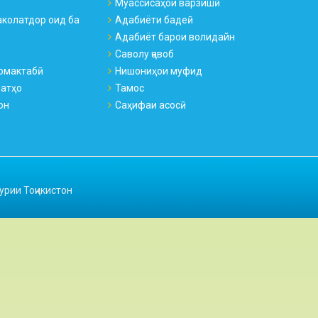
Муассисаҳои варзишӣ
колатдор оид ба
Адабиёти бадеӣ
Адабиёт барои волидайн
Саволу ҷавоб
омактабӣ
Нишониҳои муфид
натҳо
Тамос
он
Саҳифаи асосӣ
урии Тоҷикистон