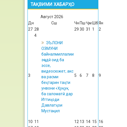
ТАҚВИМИ ХАБАРҲО
Август
2026
Дн
Сш
Чн
Пш
Ҷм
Шб
Ян
27
28
29
30
31
1
2
4
ЭЪЛОНИ
ОЗМУНИ
байналмиллалии
эҷодӣ оид ба
эссе,
видеосюжет, акс
3
5
6
7
8
9
ва расми
беҳтарин таҳти
унвони «Ҳуқуқ
ба саломатӣ дар
Иттиҳоди
Давлатҳои
Мустақил
10
11
12
13
14
15
16