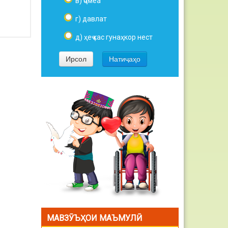
в) ҷомеа
г) давлат
д) ҳеҷ кас гунаҳкор нест
МАВЗӮЪҲОИ МАЪМУЛӢ