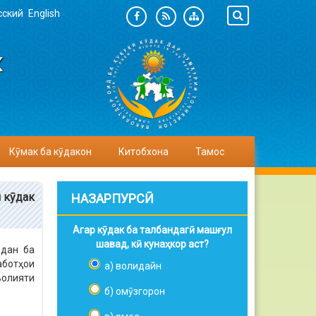
сский
English
К
Кӯмак ба кӯдакон
Китобхона
Тамос
 кӯдак
НАЗАРПУРСӢ
Агар кӯдак ба талбандагӣ машғул
шавад, кӣ кунаҳкор аст?
рдан ба
аботҳои
а) волидайн
ъолияти
б) омӯзгорон