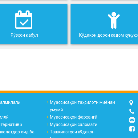
Рӯзҳои қабул
Кӯдакон дорои кадом ҳуқуқ
налмилалӣ
Муассисаҳои таҳсилоти миёнаи
умумӣ
иллӣ
Муассисаҳои фарҳангӣ
лтернативӣ
Муассисаҳои саломатӣ
колатдор оид ба
Ташкилотҳои кӯдакон