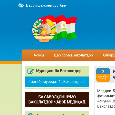
Барои шахсони сустбин
Асосӣ
Дар бораи Ваколатдор
Хабарҳ
Муроҷиат ба Ваколатдор
2
декабри
2017
Тартиби муроҷиат ба Ваколатдор
Моддаи 5
фаъолияти
БА САВОЛҲОИ ШУМО
қонунии В
ВАКОЛАТДОР ҶАВОБ МЕДИҲАД
Ваколатдо