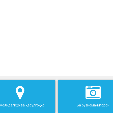
мояндагиҳо ва қабулгоҳҳо
Ба рӯзноманигорон