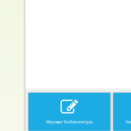
Муроҷиат ба Ваколатдор
На