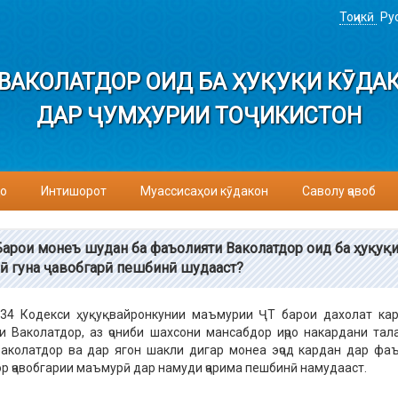
Тоҷикӣ
Ру
ВАКОЛАТДОР ОИД БА ҲУҚУҚИ КӮДА
ДАР ҶУМҲУРИИ ТОҶИКИСТОН
о
Интишорот
Муассисаҳои кӯдакон
Саволу ҷавоб
Барои монеъ шудан ба фаъолияти Ваколатдор оид ба ҳуқуқи
чӣ гуна ҷавобгарӣ пешбинӣ шудааст?
34 Кодекси ҳуқуқвайронкунии маъмурии ҶТ барои дахолат ка
 Ваколатдор, аз ҷониби шахсони мансабдор иҷро накардани тал
аколатдор ва дар ягон шакли дигар монеа эҷод кардан дар фа
р ҷавобгарии маъмурӣ дар намуди ҷарима пешбинӣ намудааст.