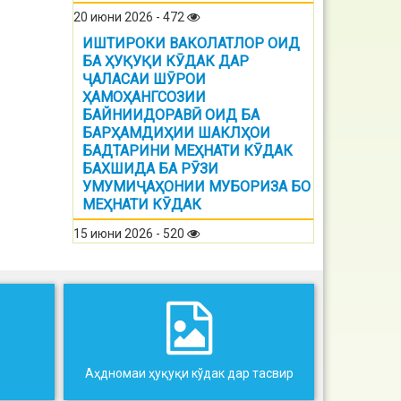
20 июни 2026 - 472
ИШТИРОКИ ВАКОЛАТЛОР ОИД
БА ҲУҚУҚИ КӮДАК ДАР
ҶАЛАСАИ ШӮРОИ
ҲАМОҲАНГСОЗИИ
БАЙНИИДОРАВӢ ОИД БА
БАРҲАМДИҲИИ ШАКЛҲОИ
БАДТАРИНИ МЕҲНАТИ КӮДАК
БАХШИДА БА РӮЗИ
УМУМИҶАҲОНИИ МУБОРИЗА БО
МЕҲНАТИ КӮДАК
15 июни 2026 - 520
Аҳдномаи ҳуқуқи кўдак дар тасвир