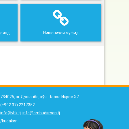
ҳоянд
Нишониҳои муфид
734025, ш. Душанбе, кӯч. Ҷалол Икромӣ 7
(+992 37) 2217352
info@vhk.tj
,
info@ombudsman.tj
/kudakon