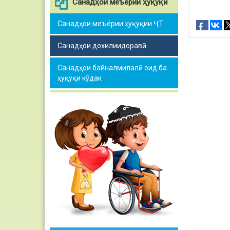
Санадҳои меъёрии ҳуқуқӣ
Санадҳои меъёрии ҳуқуқии ҶТ
Санадҳои дохилиидоравӣ
Санадҳои байналмилалӣ оид ба
ҳуқуқи кӯдак