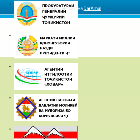
Омодакунандаи сомона
DarAmal