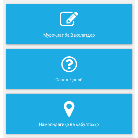
Муроҷиат ба Ваколатдор
Савол-Ҷавоб
Намояндагиҳо ва қабулгоҳҳо