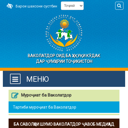
Барои шахсони сустбин
ВАКОЛАТДОР ОИД БА ҲУҚУҚИ КӮДАК
ДАР ҶУМҲУРИИ ТОҶИКИСТОН
МЕНЮ
Муроҷиат ба Ваколатдор
Тартиби муроҷиат ба Ваколатдор
БА САВОЛҲОИ ШУМО ВАКОЛАТДОР ҶАВОБ МЕДИҲАД