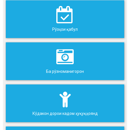
Рӯзҳои қабул
Ба рӯзноманигорон
Кӯдакон дорои кадом ҳуқуқҳоянд