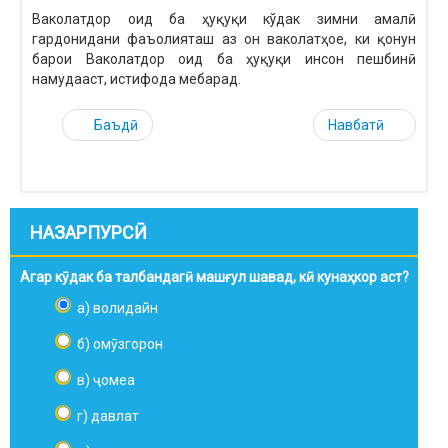
Ваколатдор оид ба ҳуқуқи кўдак зимни амалӣ
гардонидани фаъолияташ аз он ваколатҳое, ки қонун
барои Ваколатдор оид ба ҳуқуқи инсон пешбинӣ
намудааст, истифода мебарад.
Баъдӣ
Навбатӣ
НАЗАРПУРСӢ
Агар кӯдак ба талбандагӣ машғул шавад, кӣ кунаҳкор аст?
а) волидайн
б) омӯзгорон
в) ҷомеа
г) давлат