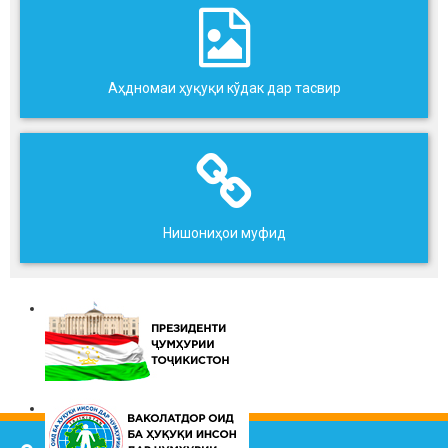
Аҳдномаи ҳуқуқи кўдак дар тасвир
Нишониҳои муфид