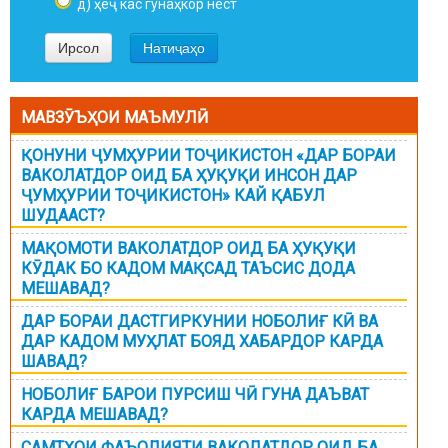
д) ҳеҷ кас гунаҳкор нест
МАВЗӮЪҲОИ МАЪМУЛӢ
ҚОНУНИ ҶУМҲУРИИ ТОҶИКИСТОН «ДАР БОРАИ
ВАКОЛАТДОР ОИД БА ҲУҚУҚИ ИНСОН ДАР
ҶУМҲУРИИ ТОҶИКИСТОН» КАЙ ҚАБУЛ
ШУДААСТ?
МАҚОМОТИ ВАКОЛАТДОР ОИД БА ҲУҚУҚИ
КӮДАК БО КАДОМ МАҚСАД ТАЪСИС ДОДА
МЕШАВАД?
ДАР БОРАИ ДАСТГИРКУНИИ НОБОЛИҒ КӢ ВА
ДАР КАДОМ МУҲЛАТ БОЯД ХАБАРДОР КАРДА
ШАВАД?
НОБОЛИҒ БАРОИ ПУРСИШ ЧӢ ГУНА ДАЪВАТ
КАРДА МЕШАВАД?
САМТҲОИ ФАЪОЛИЯТИ ВАКОЛАТДОР ОИД БА