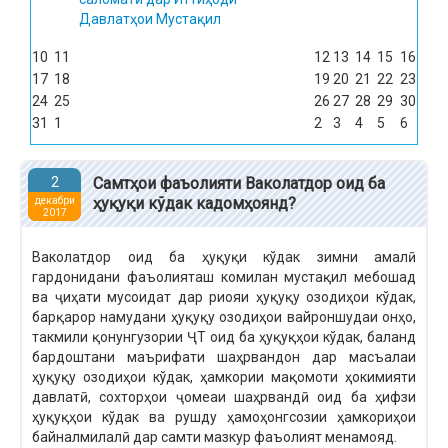
Давлатҳои Мустақил
10
11
12
13
14
15
16
17
18
19
20
21
22
23
24
25
26
27
28
29
30
31
1
2
3
4
5
6
2
Самтҳои фаъолияти Ваколатдор оид ба
ҳуқуқи кўдак кадомҳоянд?
декабри
2017
Ваколатдор оид ба ҳуқуқи кўдак зимни амалӣ
гардонидани фаъолияташ комилан мустақил мебошад
ва ҷиҳати мусоидат дар риояи ҳуқуқу озодиҳои кўдак,
барқарор намудани ҳуқуқу озодиҳои вайроншудаи онҳо,
такмили қонунгузории ҶТ оид ба ҳуқуқҳои кўдак, баланд
бардоштани маърифати шаҳрвандон дар масъалаи
ҳуқуқу озодиҳои кўдак, ҳамкории мақомоти ҳокимияти
давлатӣ, сохторҳои ҷомеаи шаҳрвандӣ оид ба ҳифзи
ҳуқуқҳои кўдак ва рушду ҳамоҳонгсозии ҳамкориҳои
байналмилалӣ дар самти мазкур фаъолият менамояд.