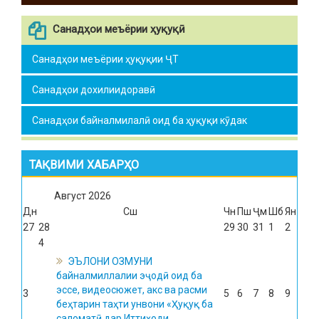
Санадҳои меъёрии ҳуқуқӣ
Санадҳои меъёрии ҳуқуқии ҶТ
Санадҳои дохилиидоравӣ
Санадҳои байналмилалӣ оид ба ҳуқуқи кӯдак
ТАҚВИМИ ХАБАРҲО
Август
2026
Дн
Сш
Чн
Пш
Ҷм
Шб
Ян
27
28
29
30
31
1
2
4
ЭЪЛОНИ ОЗМУНИ
байналмиллалии эҷодӣ оид ба
эссе, видеосюжет, акс ва расми
3
5
6
7
8
9
беҳтарин таҳти унвони «Ҳуқуқ ба
саломатӣ дар Иттиҳоди