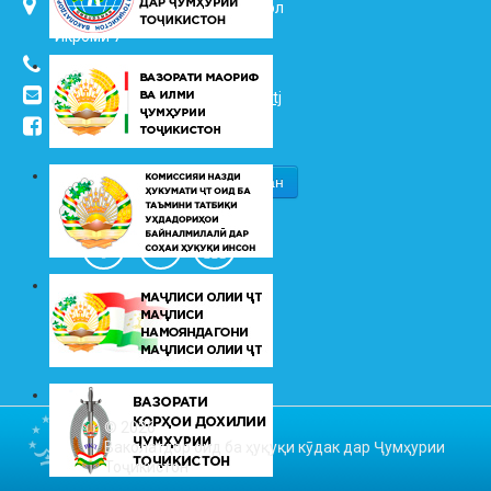
734025, ш. Душанбе, кӯч. Ҷалол
Икромӣ 7
(+992 37) 2217352
info@vhk.tj
,
info@ombudsman.tj
/kudakon
© 2026
Ваколатдор оид ба ҳуқуқи кӯдак дар Ҷумҳурии
Тоҷикистон