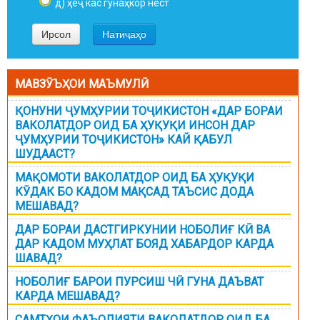
д) ҳеҷ кас гунаҳкор нест
МАВЗӮЪҲОИ МАЪМУЛӢ
ҚОНУНИ ҶУМҲУРИИ ТОҶИКИСТОН «ДАР БОРАИ
ВАКОЛАТДОР ОИД БА ҲУҚУҚИ ИНСОН ДАР
ҶУМҲУРИИ ТОҶИКИСТОН» КАЙ ҚАБУЛ
ШУДААСТ?
МАҚОМОТИ ВАКОЛАТДОР ОИД БА ҲУҚУҚИ
КӮДАК БО КАДОМ МАҚСАД ТАЪСИС ДОДА
МЕШАВАД?
ДАР БОРАИ ДАСТГИРКУНИИ НОБОЛИҒ КӢ ВА
ДАР КАДОМ МУҲЛАТ БОЯД ХАБАРДОР КАРДА
ШАВАД?
НОБОЛИҒ БАРОИ ПУРСИШ ЧӢ ГУНА ДАЪВАТ
КАРДА МЕШАВАД?
САМТҲОИ ФАЪОЛИЯТИ ВАКОЛАТДОР ОИД БА