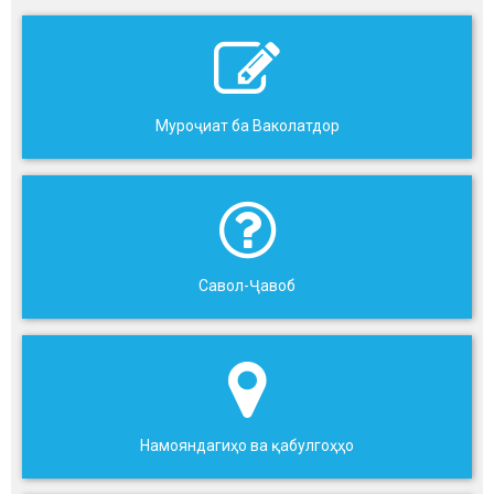
Муроҷиат ба Ваколатдор
Савол-Ҷавоб
Намояндагиҳо ва қабулгоҳҳо