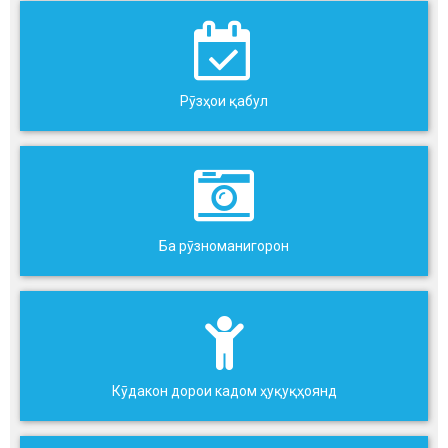
Рӯзҳои қабул
Ба рӯзноманигорон
Кӯдакон дорои кадом ҳуқуқҳоянд