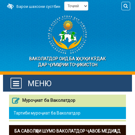
Барои шахсони сустбин
ВАКОЛАТДОР ОИД БА ҲУҚУҚИ КӮДАК
ДАР ҶУМҲУРИИ ТОҶИКИСТОН
МЕНЮ
Муроҷиат ба Ваколатдор
Тартиби муроҷиат ба Ваколатдор
БА САВОЛҲОИ ШУМО ВАКОЛАТДОР ҶАВОБ МЕДИҲАД