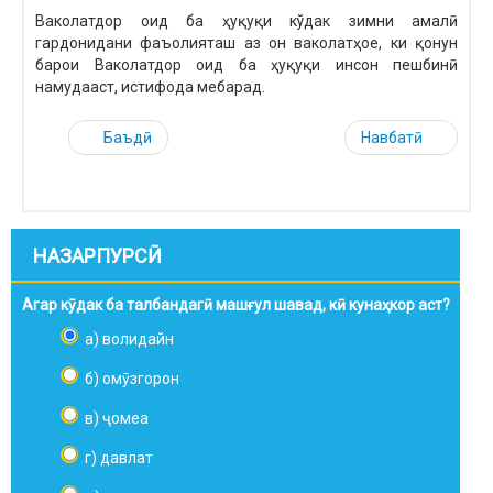
Ваколатдор оид ба ҳуқуқи кўдак зимни амалӣ
гардонидани фаъолияташ аз он ваколатҳое, ки қонун
барои Ваколатдор оид ба ҳуқуқи инсон пешбинӣ
намудааст, истифода мебарад.
Баъдӣ
Навбатӣ
НАЗАРПУРСӢ
Агар кӯдак ба талбандагӣ машғул шавад, кӣ кунаҳкор аст?
а) волидайн
б) омӯзгорон
в) ҷомеа
г) давлат