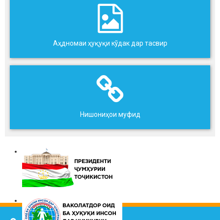
Аҳдномаи ҳуқуқи кўдак дар тасвир
Нишониҳои муфид