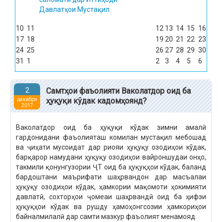
Давлатҳои Мустақил
10
11
12
13
14
15
16
17
18
19
20
21
22
23
24
25
26
27
28
29
30
31
1
2
3
4
5
6
2
Самтҳои фаъолияти Ваколатдор оид ба
ҳуқуқи кўдак кадомҳоянд?
декабри
2017
Ваколатдор оид ба ҳуқуқи кўдак зимни амалӣ
гардонидани фаъолияташ комилан мустақил мебошад
ва ҷиҳати мусоидат дар риояи ҳуқуқу озодиҳои кўдак,
барқарор намудани ҳуқуқу озодиҳои вайроншудаи онҳо,
такмили қонунгузории ҶТ оид ба ҳуқуқҳои кўдак, баланд
бардоштани маърифати шаҳрвандон дар масъалаи
ҳуқуқу озодиҳои кўдак, ҳамкории мақомоти ҳокимияти
давлатӣ, сохторҳои ҷомеаи шаҳрвандӣ оид ба ҳифзи
ҳуқуқҳои кўдак ва рушду ҳамоҳонгсозии ҳамкориҳои
байналмилалӣ дар самти мазкур фаъолият менамояд.