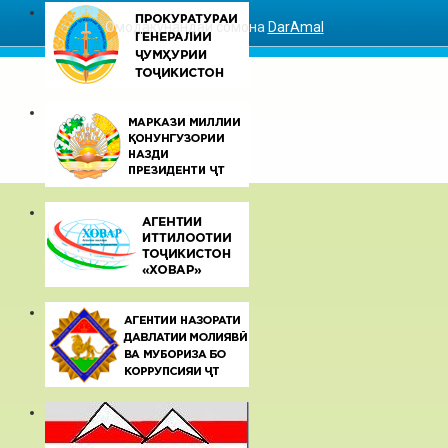
Омодакунандаи сомона
DarAmal