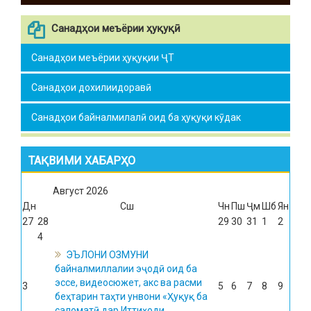
Санадҳои меъёрии ҳуқуқӣ
Санадҳои меъёрии ҳуқуқии ҶТ
Санадҳои дохилиидоравӣ
Санадҳои байналмилалӣ оид ба ҳуқуқи кӯдак
ТАҚВИМИ ХАБАРҲО
Август
2026
Дн
Сш
Чн
Пш
Ҷм
Шб
Ян
27
28
29
30
31
1
2
4
ЭЪЛОНИ ОЗМУНИ
байналмиллалии эҷодӣ оид ба
эссе, видеосюжет, акс ва расми
3
5
6
7
8
9
беҳтарин таҳти унвони «Ҳуқуқ ба
саломатӣ дар Иттиҳоди