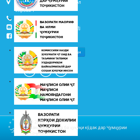
734025, ш. Душанбе, кӯч. Ҷалол
Икромӣ 7
(+992 37) 2217352
info@vhk.tj
,
info@ombudsman.tj
/kudakon
© 2026
Ваколатдор оид ба ҳуқуқи кӯдак дар Ҷумҳурии
Тоҷикистон