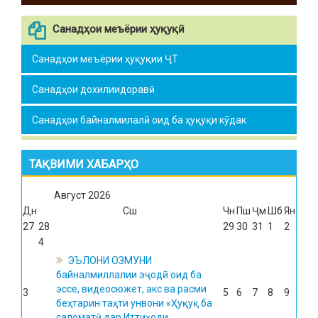
Санадҳои меъёрии ҳуқуқӣ
Санадҳои меъёрии ҳуқуқии ҶТ
Санадҳои дохилиидоравӣ
Санадҳои байналмилалӣ оид ба ҳуқуқи кӯдак
ТАҚВИМИ ХАБАРҲО
Август
2026
Дн
Сш
Чн
Пш
Ҷм
Шб
Ян
27
28
29
30
31
1
2
4
ЭЪЛОНИ ОЗМУНИ
байналмиллалии эҷодӣ оид ба
эссе, видеосюжет, акс ва расми
3
5
6
7
8
9
беҳтарин таҳти унвони «Ҳуқуқ ба
саломатӣ дар Иттиҳоди