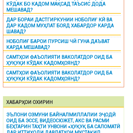
КӮДАК БО КАДОМ МАҚСАД ТАЪСИС ДОДА
МЕШАВАД?
ДАР БОРАИ ДАСТГИРКУНИИ НОБОЛИҒ КӢ ВА
ДАР КАДОМ МУҲЛАТ БОЯД ХАБАРДОР КАРДА
ШАВАД?
НОБОЛИҒ БАРОИ ПУРСИШ ЧӢ ГУНА ДАЪВАТ
КАРДА МЕШАВАД?
САМТҲОИ ФАЪОЛИЯТИ ВАКОЛАТДОР ОИД БА
ҲУҚУҚИ КЎДАК КАДОМҲОЯНД?
САМТҲОИ ФАЪОЛИЯТИ ВАКОЛАТДОР ОИД БА
ҲУҚУҚИ КЎДАК КАДОМҲОЯНД?
ХАБАРҲОИ ОХИРИН
ЭЪЛОНИ ОЗМУНИ БАЙНАЛМИЛЛАЛИИ ЭҶОДӢ
ОИД БА ЭССЕ, ВИДЕОСЮЖЕТ, АКС ВА РАСМИ
БЕҲТАРИН ТАҲТИ УНВОНИ «ҲУҚУҚ БА САЛОМАТӢ
ДАР ИТТИҲОДИ ДАВЛАТҲОИ МУСТАҚИЛ