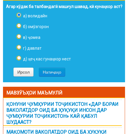
Агар кӯдак ба талбандагӣ машғул шавад, кӣ кунаҳкор аст?
а) волидайн
б) омӯзгорон
в) ҷомеа
г) давлат
д) ҳеҷ кас гунаҳкор нест
МАВЗӮЪҲОИ МАЪМУЛӢ
ҚОНУНИ ҶУМҲУРИИ ТОҶИКИСТОН «ДАР БОРАИ
ВАКОЛАТДОР ОИД БА ҲУҚУҚИ ИНСОН ДАР
ҶУМҲУРИИ ТОҶИКИСТОН» КАЙ ҚАБУЛ
ШУДААСТ?
МАҚОМОТИ ВАКОЛАТДОР ОИД БА ҲУҚУҚИ