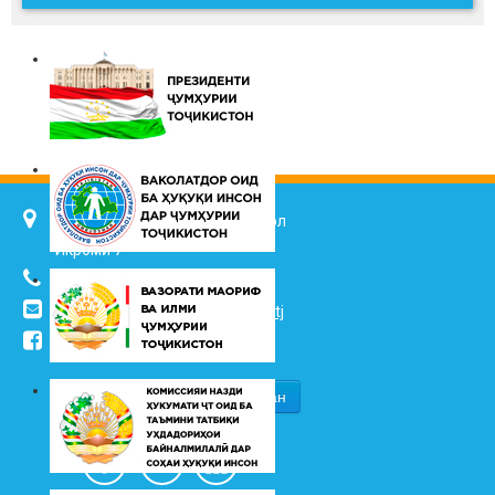
734025, ш. Душанбе, кӯч. Ҷалол
Икромӣ 7
(+992 37) 2217352
info@vhk.tj
,
info@ombudsman.tj
/kudakon