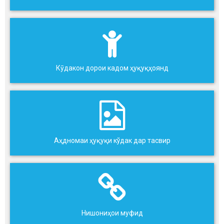
Кӯдакон дорои кадом ҳуқуқҳоянд
Аҳдномаи ҳуқуқи кўдак дар тасвир
Нишониҳои муфид