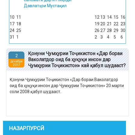
Давлатҳои Мустақил
10
11
12
13
14
15
16
17
18
19
20
21
22
23
24
25
26
27
28
29
30
31
1
2
3
4
5
6
Қонуни Ҷумҳурии Тоҷикистон «Дар бораи
2
Ваколатдор оид ба ҳуқуқи инсон дар
декабри
Ҷумҳурии Тоҷикистон» кай қабул шудааст?
2017
Қонуни Ҷумҳурии Тоҷикистон «Дар бораи Ваколатдор
оид ба ҳуқуқи инсон дар Ҷумҳурии Тоҷикистон» 20 марти
соли 2008 қабул шудааст.
НАЗАРПУРСӢ