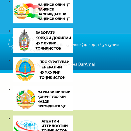
© 2026
Ваколатдор оид ба ҳуқуқи кӯдак дар Ҷумҳурии
Тоҷикистон
Омодакунандаи сомона
DarAmal