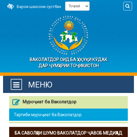
Барои шахсони сустбин
ВАКОЛАТДОР ОИД БА ҲУҚУҚИ КӮДАК
ДАР ҶУМҲУРИИ ТОҶИКИСТОН
МЕНЮ
Муроҷиат ба Ваколатдор
Тартиби муроҷиат ба Ваколатдор
БА САВОЛҲОИ ШУМО ВАКОЛАТДОР ҶАВОБ МЕДИҲАД