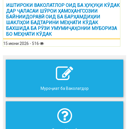
ИШТИРОКИ ВАКОЛАТЛОР ОИД БА ҲУҚУҚИ КӮДАК
ДАР ҶАЛАСАИ ШӮРОИ ҲАМОҲАНГСОЗИИ
БАЙНИИДОРАВӢ ОИД БА БАРҲАМДИҲИИ
ШАКЛҲОИ БАДТАРИНИ МЕҲНАТИ КӮДАК
БАХШИДА БА РӮЗИ УМУМИҶАҲОНИИ МУБОРИЗА
БО МЕҲНАТИ КӮДАК
15 июни 2026 - 516
Муроҷиат ба Ваколатдор