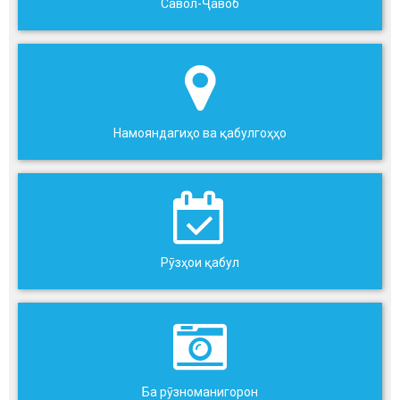
Савол-Ҷавоб
Намояндагиҳо ва қабулгоҳҳо
Рӯзҳои қабул
Ба рӯзноманигорон