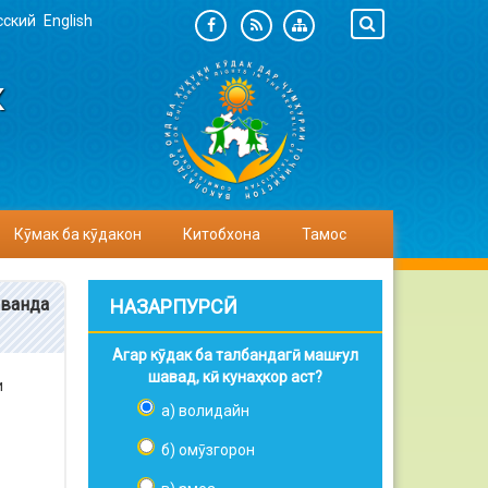
сский
English
К
Кӯмак ба кӯдакон
Китобхона
Тамос
аванда
НАЗАРПУРСӢ
Агар кӯдак ба талбандагӣ машғул
шавад, кӣ кунаҳкор аст?
и
а) волидайн
б) омӯзгорон