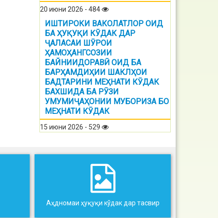
20 июни 2026 - 484
ИШТИРОКИ ВАКОЛАТЛОР ОИД
БА ҲУҚУҚИ КӮДАК ДАР
ҶАЛАСАИ ШӮРОИ
ҲАМОҲАНГСОЗИИ
БАЙНИИДОРАВӢ ОИД БА
БАРҲАМДИҲИИ ШАКЛҲОИ
БАДТАРИНИ МЕҲНАТИ КӮДАК
БАХШИДА БА РӮЗИ
УМУМИҶАҲОНИИ МУБОРИЗА БО
МЕҲНАТИ КӮДАК
15 июни 2026 - 529
Аҳдномаи ҳуқуқи кўдак дар тасвир