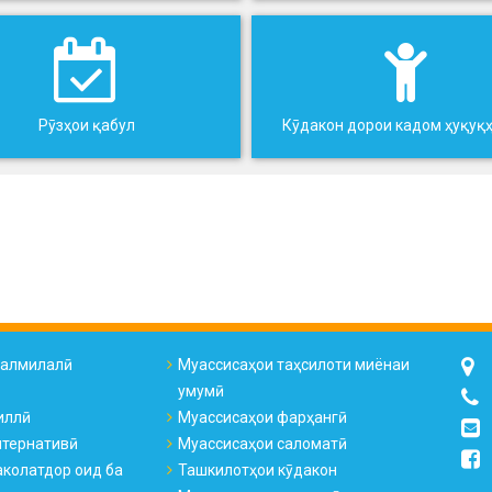
Рӯзҳои қабул
Кӯдакон дорои кадом ҳуқуқ
налмилалӣ
Муассисаҳои таҳсилоти миёнаи
умумӣ
иллӣ
Муассисаҳои фарҳангӣ
лтернативӣ
Муассисаҳои саломатӣ
колатдор оид ба
Ташкилотҳои кӯдакон