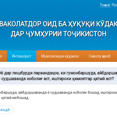
Тоҷикӣ
Ру
ВАКОЛАТДОР ОИД БА ҲУҚУҚИ КӮДА
ДАР ҶУМҲУРИИ ТОҶИКИСТОН
о
Интишорот
Муассисаҳои кӯдакон
Саволу ҷавоб
Оё дар пешбурди парвандаҳое, ки гумонбаршуда, айбдорш
ё судшаванда ноболиғ аст, иштироки ҳимоятгар ҳатмӣ аст?
нбаршуда, айбдоршаванда ё судшаванда ноболиғ бошад, иштирок
 ҳатмӣ мебошад.
Баъдӣ