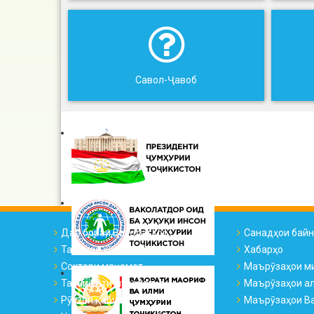
Савол-Ҷавоб
Дар бораи Ваколатдор
Санадҳои бай
Тарҷумаи ҳоли ВҲК
Хабарҳо
Сохтори мақомот
Маърӯзаҳои м
Таснифоти муроҷиатҳо
Маърӯзаҳои а
Рӯзҳои қабул
Маърӯзаҳои Ва