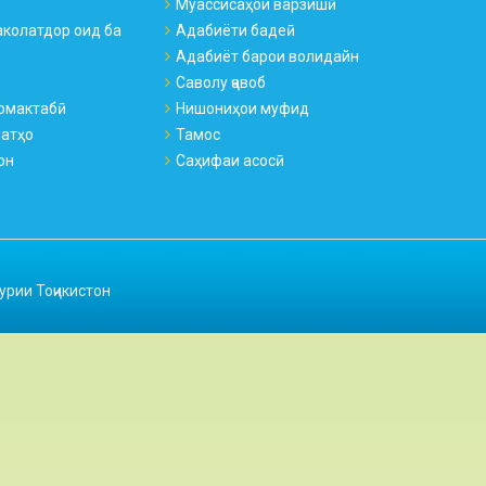
Муассисаҳои варзишӣ
колатдор оид ба
Адабиёти бадеӣ
Адабиёт барои волидайн
Саволу ҷавоб
омактабӣ
Нишониҳои муфид
натҳо
Тамос
он
Саҳифаи асосӣ
урии Тоҷикистон