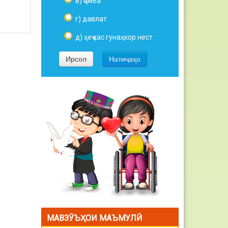
в) ҷомеа
г) давлат
д) ҳеҷ кас гунаҳкор нест
МАВЗӮЪҲОИ МАЪМУЛӢ