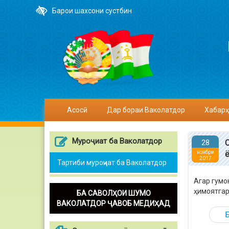
Барои шахсони сустбин
Асосӣ
Дар бораи Ваколатдор
Хабарҳ
Муроҷиат ба Ваколатдор
28
ноябри
2017
Тартиби муроҷиат ба Ваколатдор
Агар гумо
ҳимоятгар
БА САВОЛҲОИ ШУМО
ВАКОЛАТДОР ҶАВОБ МЕДИҲАД