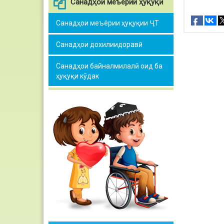
Санадҳои меъёрии ҳуқуқӣ
Санадҳои меъёрии ҳуқуқии ҶТ
Санадҳои дохилиидоравӣ
Санадҳои байналмилалӣ оид ба
ҳуқуқи кӯдак