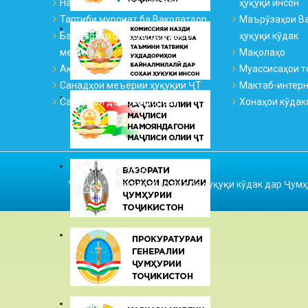
Намояндагиҳо ва қабулгоҳҳо
ҳуқуқи инсон
Тартиби муроҷиат ба Ваколатдор
Маърӯзаҳои Ва
Ба саволҳо Ваколатдор ҷавоб
ҳуқуқи кӯдак
медиҳад
Мақолаҳо
Аксҳо
Муассисаҳои т
Санадҳои меъёрии ҳуқуқии ҶТ
Мактаб-интер
Санадҳои дохилиидоравӣ
Хонаҳои кӯдак
© 2026
Ваколатдор оид ба ҳуқуқи кӯдак дар Ҷумҳ