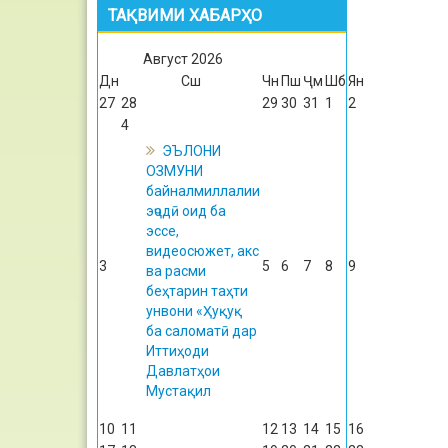
ТАҚВИМИ ХАБАРҲО
Август
2026
Дн
Сш
Чн
Пш
Ҷм
Шб
Ян
27
28
29
30
31
1
2
4
ЭЪЛОНИ
ОЗМУНИ
байналмиллалии
эҷодӣ оид ба
эссе,
видеосюжет, акс
3
5
6
7
8
9
ва расми
беҳтарин таҳти
унвони «Ҳуқуқ
ба саломатӣ дар
Иттиҳоди
Давлатҳои
Мустақил
10
11
12
13
14
15
16