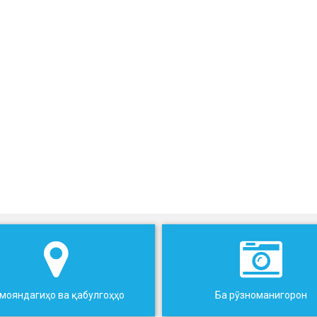
мояндагиҳо ва қабулгоҳҳо
Ба рӯзноманигорон