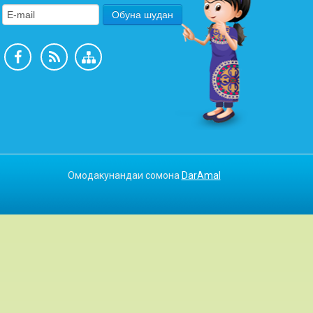
Омодакунандаи сомона
DarAmal