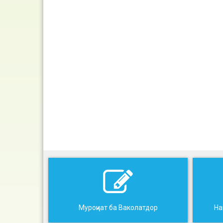
Муроҷиат ба Ваколатдор
На