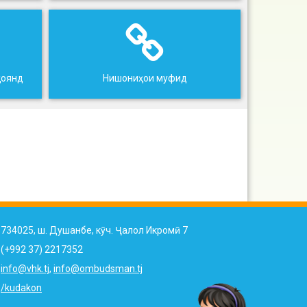
ҳоянд
Нишониҳои муфид
734025, ш. Душанбе, кӯч. Ҷалол Икромӣ 7
(+992 37) 2217352
info@vhk.tj
,
info@ombudsman.tj
/kudakon