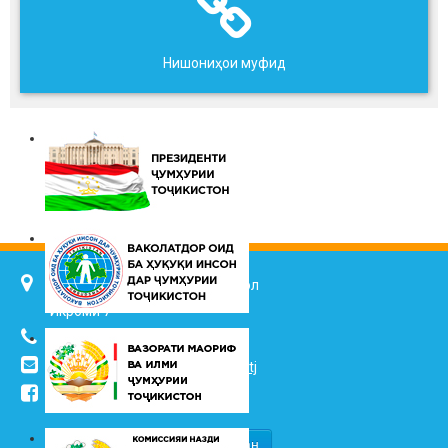
Нишониҳои муфид
734025, ш. Душанбе, кӯч. Ҷалол
Икромӣ 7
(+992 37) 2217352
info@vhk.tj
,
info@ombudsman.tj
/kudakon