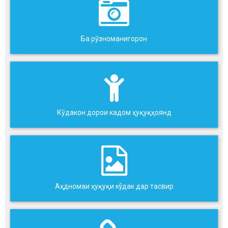
Ба рӯзноманигорон
Кӯдакон дорои кадом ҳуқуқҳоянд
Аҳдномаи ҳуқуқи кўдак дар тасвир