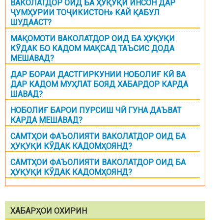
ВАКОЛАТДОР ОИД БА ҲУҚУҚИ ИНСОН ДАР
ҶУМҲУРИИ ТОҶИКИСТОН» КАЙ ҚАБУЛ
ШУДААСТ?
МАҚОМОТИ ВАКОЛАТДОР ОИД БА ҲУҚУҚИ
КӮДАК БО КАДОМ МАҚСАД ТАЪСИС ДОДА
МЕШАВАД?
ДАР БОРАИ ДАСТГИРКУНИИ НОБОЛИҒ КӢ ВА
ДАР КАДОМ МУҲЛАТ БОЯД ХАБАРДОР КАРДА
ШАВАД?
НОБОЛИҒ БАРОИ ПУРСИШ ЧӢ ГУНА ДАЪВАТ
КАРДА МЕШАВАД?
САМТҲОИ ФАЪОЛИЯТИ ВАКОЛАТДОР ОИД БА
ҲУҚУҚИ КЎДАК КАДОМҲОЯНД?
САМТҲОИ ФАЪОЛИЯТИ ВАКОЛАТДОР ОИД БА
ҲУҚУҚИ КЎДАК КАДОМҲОЯНД?
ХАБАРҲОИ ОХИРИН