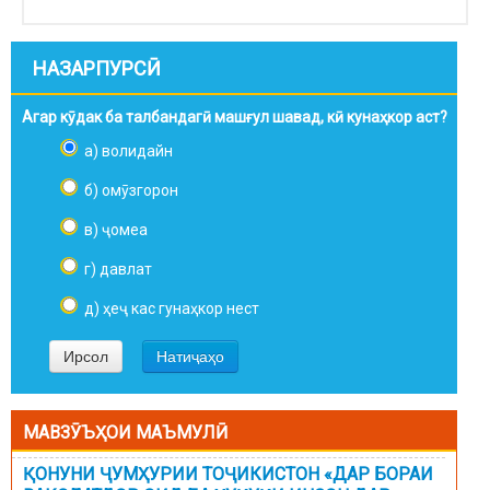
НАЗАРПУРСӢ
Агар кӯдак ба талбандагӣ машғул шавад, кӣ кунаҳкор аст?
а) волидайн
б) омӯзгорон
в) ҷомеа
г) давлат
д) ҳеҷ кас гунаҳкор нест
МАВЗӮЪҲОИ МАЪМУЛӢ
ҚОНУНИ ҶУМҲУРИИ ТОҶИКИСТОН «ДАР БОРАИ