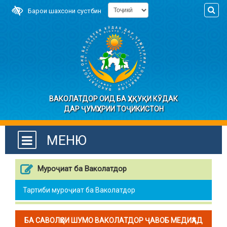
Барои шахсони сустбин
ВАКОЛАТДОР ОИД БА ҲУҚУҚИ КӮДАК
ДАР ҶУМҲУРИИ ТОҶИКИСТОН
МЕНЮ
Муроҷиат ба Ваколатдор
Тартиби муроҷиат ба Ваколатдор
БА САВОЛҲОИ ШУМО ВАКОЛАТДОР ҶАВОБ МЕДИҲАД