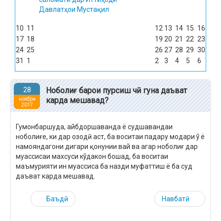
Давлатҳои Мустақил
10
11
12
13
14
15
16
17
18
19
20
21
22
23
24
25
26
27
28
29
30
31
1
2
3
4
5
6
28
Ноболиғ барои пурсиш чӣ гуна даъват
карда мешавад?
ноябри
2017
Гумонбаршуда, айбдоршаванда ё судшавандаи
ноболиғе, ки дар озодӣ аст, ба воситаи падару модари ў ё
намояндагони дигари қонунии вай ва агар ноболиғ дар
муассисаи махсуси кўдакон бошад, ба воситаи
маъмурияти ин муассиса ба назди муфаттиш ё ба суд
даъват карда мешавад.
Баъдӣ
Навбатӣ