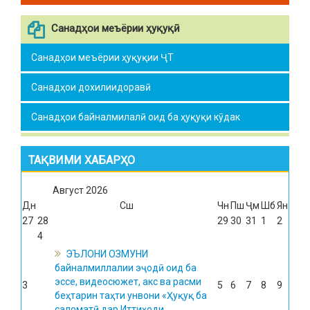
Санадҳои меъёрии ҳуқуқӣ
Санадҳои меъёрии ҳуқуқии ҶТ
Санадҳои дохилиидоравӣ
Санадҳои байналмилалӣ оид ба ҳуқуқи кӯдак
ТАҚВИМИ ХАБАРҲО
Август
2026
Дн
Сш
Чн
Пш
Ҷм
Шб
Ян
27
28
29
30
31
1
2
4
ЭЪЛОНИ ОЗМУНИ
байналмиллалии эҷодӣ оид ба
эссе, видеосюжет, акс ва расми
3
5
6
7
8
9
беҳтарин таҳти унвони «Ҳуқуқ ба
саломатӣ дар Иттиҳоди