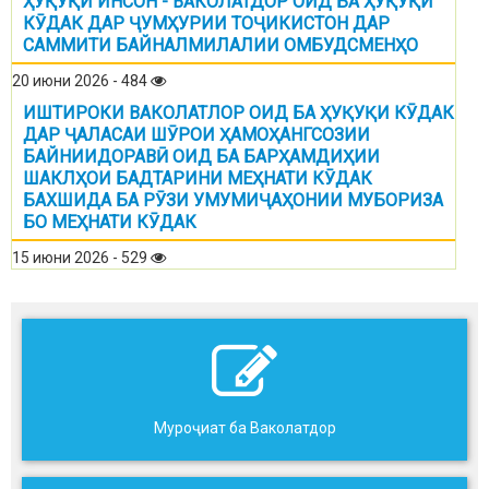
ҲУҚУҚИ ИНСОН - ВАКОЛАТДОР ОИД БА ҲУҚУҚИ
КӮДАК ДАР ҶУМҲУРИИ ТОҶИКИСТОН ДАР
САММИТИ БАЙНАЛМИЛАЛИИ ОМБУДСМЕНҲО
20 июни 2026 - 484
ИШТИРОКИ ВАКОЛАТЛОР ОИД БА ҲУҚУҚИ КӮДАК
ДАР ҶАЛАСАИ ШӮРОИ ҲАМОҲАНГСОЗИИ
БАЙНИИДОРАВӢ ОИД БА БАРҲАМДИҲИИ
ШАКЛҲОИ БАДТАРИНИ МЕҲНАТИ КӮДАК
БАХШИДА БА РӮЗИ УМУМИҶАҲОНИИ МУБОРИЗА
БО МЕҲНАТИ КӮДАК
15 июни 2026 - 529
Муроҷиат ба Ваколатдор