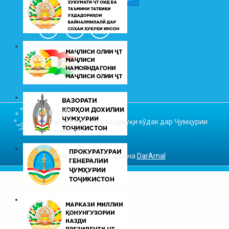
© 2026
Ваколатдор оид ба ҳуқуқи кӯдак дар Ҷумҳурии
Тоҷикистон
Омодакунандаи сомона
DarAmal