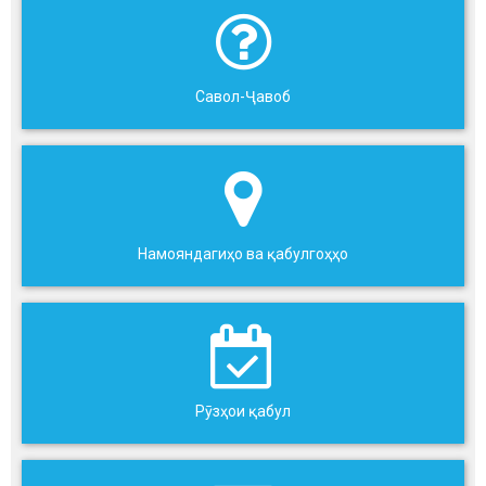
Савол-Ҷавоб
Намояндагиҳо ва қабулгоҳҳо
Рӯзҳои қабул