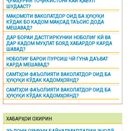
ҶУМҲУРИИ ТОҶИКИСТОН» КАЙ ҚАБУЛ
ШУДААСТ?
МАҚОМОТИ ВАКОЛАТДОР ОИД БА ҲУҚУҚИ
КӮДАК БО КАДОМ МАҚСАД ТАЪСИС ДОДА
МЕШАВАД?
ДАР БОРАИ ДАСТГИРКУНИИ НОБОЛИҒ КӢ ВА
ДАР КАДОМ МУҲЛАТ БОЯД ХАБАРДОР КАРДА
ШАВАД?
НОБОЛИҒ БАРОИ ПУРСИШ ЧӢ ГУНА ДАЪВАТ
КАРДА МЕШАВАД?
САМТҲОИ ФАЪОЛИЯТИ ВАКОЛАТДОР ОИД БА
ҲУҚУҚИ КЎДАК КАДОМҲОЯНД?
САМТҲОИ ФАЪОЛИЯТИ ВАКОЛАТДОР ОИД БА
ҲУҚУҚИ КЎДАК КАДОМҲОЯНД?
ХАБАРҲОИ ОХИРИН