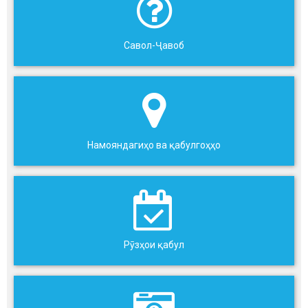
Савол-Ҷавоб
Намояндагиҳо ва қабулгоҳҳо
Рӯзҳои қабул