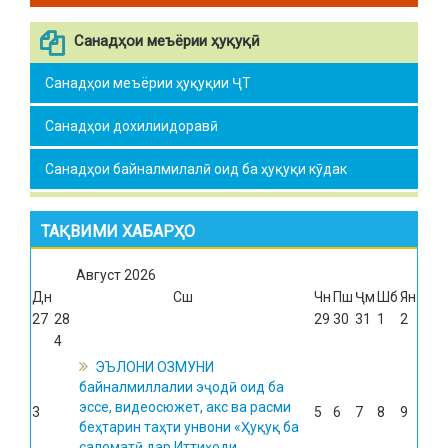
Санадҳои меъёрии ҳуқуқӣ
Санадҳои меъёрии ҳуқуқии ҶТ
Санадҳои дохилиидоравӣ
Санадҳои байналмилалӣ оид ба ҳуқуқи кӯдак
ТАҚВИМИ ХАБАРҲО
Август
2026
Дн
Сш
Чн
Пш
Ҷм
Шб
Ян
27
28
29
30
31
1
2
4
ЭЪЛОНИ ОЗМУНИ
байналмиллалии эҷодӣ оид ба
эссе, видеосюжет, акс ва расми
3
5
6
7
8
9
беҳтарин таҳти унвони «Ҳуқуқ ба
саломатӣ дар Иттиҳоди