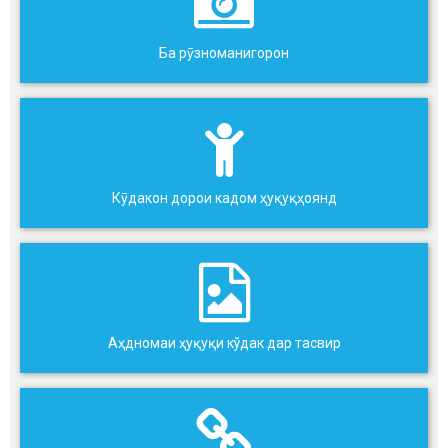
Ба рӯзноманигорон
Кӯдакон дорои кадом ҳуқуқҳоянд
Аҳдномаи ҳуқуқи кўдак дар тасвир