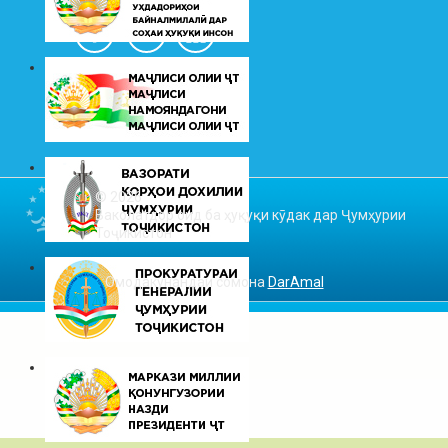
© 2026
Ваколатдор оид ба ҳуқуқи кӯдак дар Ҷумҳурии
Тоҷикистон
Омодакунандаи сомона
DarAmal