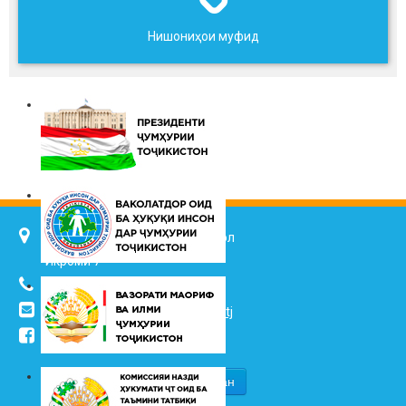
Нишониҳои муфид
734025, ш. Душанбе, кӯч. Ҷалол
Икромӣ 7
(+992 37) 2217352
info@vhk.tj
,
info@ombudsman.tj
/kudakon