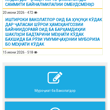
САММИТИ БАЙНАЛМИЛАЛИИ ОМБУДСМЕНҲО
20 июни 2026 - 472
ИШТИРОКИ ВАКОЛАТЛОР ОИД БА ҲУҚУҚИ КӮДАК
ДАР ҶАЛАСАИ ШӮРОИ ҲАМОҲАНГСОЗИИ
БАЙНИИДОРАВӢ ОИД БА БАРҲАМДИҲИИ
ШАКЛҲОИ БАДТАРИНИ МЕҲНАТИ КӮДАК
БАХШИДА БА РӮЗИ УМУМИҶАҲОНИИ МУБОРИЗА
БО МЕҲНАТИ КӮДАК
15 июни 2026 - 518
Муроҷиат ба Ваколатдор