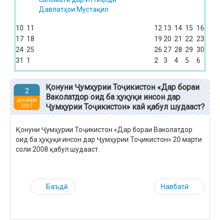
Давлатҳои Мустақил
10
11
12
13
14
15
16
17
18
19
20
21
22
23
24
25
26
27
28
29
30
31
1
2
3
4
5
6
Қонуни Ҷумҳурии Тоҷикистон «Дар бораи
2
Ваколатдор оид ба ҳуқуқи инсон дар
декабри
Ҷумҳурии Тоҷикистон» кай қабул шудааст?
2017
Қонуни Ҷумҳурии Тоҷикистон «Дар бораи Ваколатдор
оид ба ҳуқуқи инсон дар Ҷумҳурии Тоҷикистон» 20 марти
соли 2008 қабул шудааст.
Баъдӣ
Навбатӣ