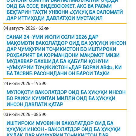
ЭЪЛОНИ ОЗМУНИ БАЙНАЛМИЛЛАЛИИ ЭҶОДӢ
ОИД БА ЭССЕ, ВИДЕОСЮЖЕТ, АКС ВА РАСМИ
БЕҲТАРИН ТАҲТИ УНВОНИ «ҲУҚУҚ БА САЛОМАТӢ
ДАР ИТТИҲОДИ ДАВЛАТҲОИ МУСТАҚИЛ
04 августи 2026 - 62
САНАИ 24 -УМИ ИЮЛИ СОЛИ 2026 ДАР
МАҚОМОТИ ВАКОЛАТДОР ОИД БА ҲУҚУҚИ ИНСОН
ДАР ҶУМҲУРИИ ТОҶИКИСТОН БО ИШТИРОКИ
РОҲБАРИЯТ ВА КОРМАНДОНИ МАҚОМОТ МИЗИ
МУДАВВАР БАХШИДА БА ҚАБУЛИ ҚОНУНИ
ҶУМҲУРИИ ТОҶИКИСТОН «ДАР БОРАИ АВФ», КИ
БА ТАСВИБ РАСОНИДАНИ ОН БАРОИ ТАҲКИ
24 июли 2026 - 195
МУЛОҚОТИ ВАКОЛАТДОР ОИД БА ҲУҚУҚИ ИНСОН
БО РАИСИ КУМИТАИ МИЛЛӢ ОИД БА ҲУҚУҚИ
ИНСОН ДАВЛАТИ ҚАТАР
03 июли 2026 - 385
ИШТИРОКИ МУОВИНИ ВАКОЛАТДОР ОИД БА
ҲУҚУҚИ ИНСОН - ВАКОЛАТДОР ОИД БА ҲУҚУҚИ
КӮДАК ДАР ҶУМҲУРИИ ТОҶИКИСТОН ДАР