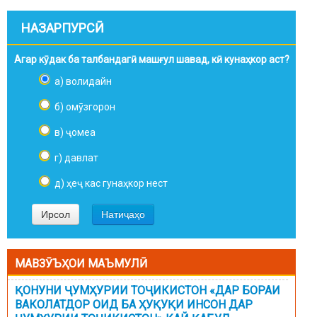
НАЗАРПУРСӢ
Агар кӯдак ба талбандагӣ машғул шавад, кӣ кунаҳкор аст?
а) волидайн
б) омӯзгорон
в) ҷомеа
г) давлат
д) ҳеҷ кас гунаҳкор нест
МАВЗӮЪҲОИ МАЪМУЛӢ
ҚОНУНИ ҶУМҲУРИИ ТОҶИКИСТОН «ДАР БОРАИ
ВАКОЛАТДОР ОИД БА ҲУҚУҚИ ИНСОН ДАР