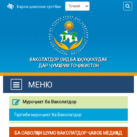
Барои шахсони сустбин
ВАКОЛАТДОР ОИД БА ҲУҚУҚИ КӮДАК
ДАР ҶУМҲУРИИ ТОҶИКИСТОН
МЕНЮ
Муроҷиат ба Ваколатдор
Тартиби муроҷиат ба Ваколатдор
БА САВОЛҲОИ ШУМО ВАКОЛАТДОР ҶАВОБ МЕДИҲАД