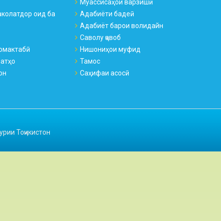
Муассисаҳои варзишӣ
колатдор оид ба
Адабиёти бадеӣ
Адабиёт барои волидайн
Саволу ҷавоб
омактабӣ
Нишониҳои муфид
натҳо
Тамос
он
Саҳифаи асосӣ
урии Тоҷикистон