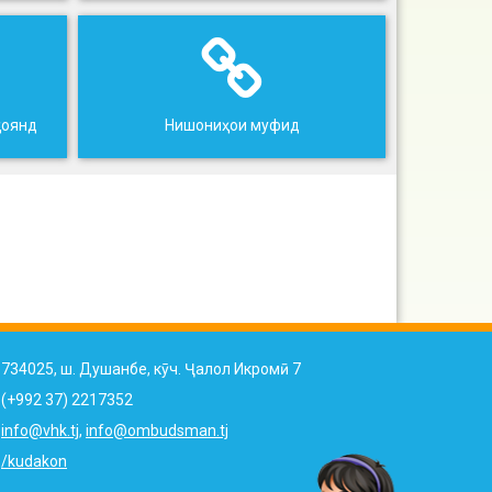
ҳоянд
Нишониҳои муфид
734025, ш. Душанбе, кӯч. Ҷалол Икромӣ 7
(+992 37) 2217352
info@vhk.tj
,
info@ombudsman.tj
/kudakon