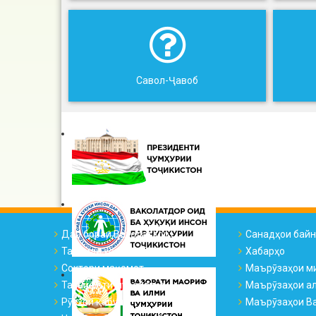
Савол-Ҷавоб
Дар бораи Ваколатдор
Санадҳои бай
Тарҷумаи ҳоли ВҲК
Хабарҳо
Сохтори мақомот
Маърӯзаҳои м
Таснифоти муроҷиатҳо
Маърӯзаҳои а
Рӯзҳои қабул
Маърӯзаҳои Ва