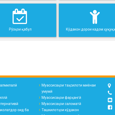
Рӯзҳои қабул
Кӯдакон дорои кадом ҳуқуқ
налмилалӣ
Муассисаҳои таҳсилоти миёнаи
умумӣ
иллӣ
Муассисаҳои фарҳангӣ
лтернативӣ
Муассисаҳои саломатӣ
колатдор оид ба
Ташкилотҳои кӯдакон