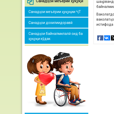
Санадҳои меъёрии ҳуқуқӣ
шаҳрванд
байналмил
Санадҳои меъёрии ҳуқуқии ҶТ
Ваколатд
ваколатҳо
Санадҳои дохилиидоравӣ
истифода
Санадҳои байналмилалӣ оид ба
ҳуқуқи кӯдак