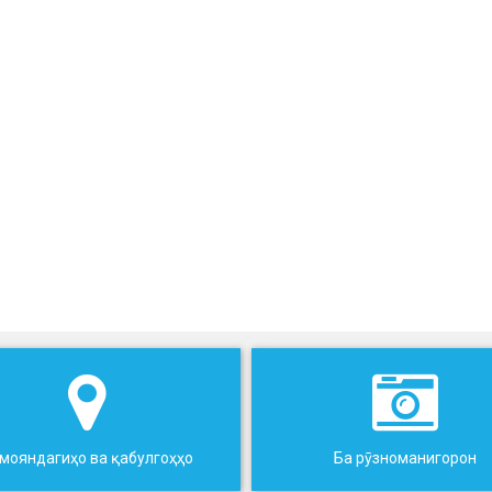
мояндагиҳо ва қабулгоҳҳо
Ба рӯзноманигорон