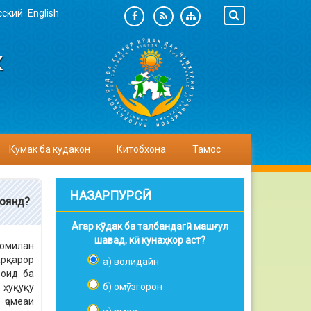
сский
English
К
Кӯмак ба кӯдакон
Китобхона
Тамос
НАЗАРПУРСӢ
ҳоянд?
Агар кӯдак ба талбандагӣ машғул
шавад, кӣ кунаҳкор аст?
комилан
арқарор
а) волидайн
 оид ба
б) омӯзгорон
 ҳуқуқу
ҷомеаи