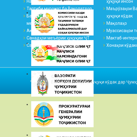
Намояндагиҳо ва қабулгоҳҳо
ҳуқуқи инсон
Тартиби муроҷиат ба Ваколатдор
Маърӯзаҳои Ва
Ба саволҳо Ваколатдор ҷавоб
ҳуқуқи кӯдак
медиҳад
Мақолаҳо
Аксҳо
Муассисаҳои т
Санадҳои меъёрии ҳуқуқии ҶТ
Мактаб-интер
Санадҳои дохилиидоравӣ
Хонаҳои кӯдак
© 2026
Ваколатдор оид ба ҳуқуқи кӯдак дар Ҷумҳ