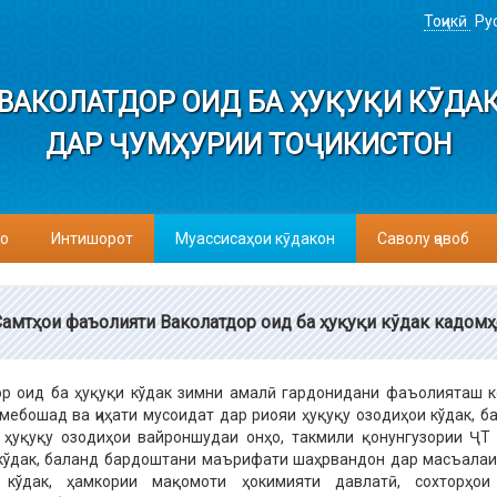
Тоҷикӣ
Ру
ВАКОЛАТДОР ОИД БА ҲУҚУҚИ КӮДА
ДАР ҶУМҲУРИИ ТОҶИКИСТОН
о
Интишорот
Муассисаҳои кӯдакон
Саволу ҷавоб
Самтҳои фаъолияти Ваколатдор оид ба ҳуқуқи кўдак кадом
ор оид ба ҳуқуқи кўдак зимни амалӣ гардонидани фаъолияташ 
мебошад ва ҷиҳати мусоидат дар риояи ҳуқуқу озодиҳои кўдак, б
 ҳуқуқу озодиҳои вайроншудаи онҳо, такмили қонунгузории ҶТ
кўдак, баланд бардоштани маърифати шаҳрвандон дар масъалаи
 кўдак, ҳамкории мақомоти ҳокимияти давлатӣ, сохторҳои 