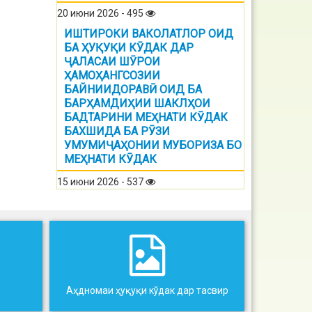
20 июни 2026 - 495
ИШТИРОКИ ВАКОЛАТЛОР ОИД
БА ҲУҚУҚИ КӮДАК ДАР
ҶАЛАСАИ ШӮРОИ
ҲАМОҲАНГСОЗИИ
БАЙНИИДОРАВӢ ОИД БА
БАРҲАМДИҲИИ ШАКЛҲОИ
БАДТАРИНИ МЕҲНАТИ КӮДАК
БАХШИДА БА РӮЗИ
УМУМИҶАҲОНИИ МУБОРИЗА БО
МЕҲНАТИ КӮДАК
15 июни 2026 - 537
Аҳдномаи ҳуқуқи кўдак дар тасвир