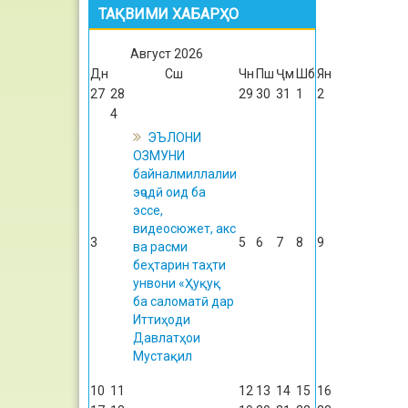
ТАҚВИМИ ХАБАРҲО
Август
2026
Дн
Сш
Чн
Пш
Ҷм
Шб
Ян
27
28
29
30
31
1
2
4
ЭЪЛОНИ
ОЗМУНИ
байналмиллалии
эҷодӣ оид ба
эссе,
видеосюжет, акс
3
5
6
7
8
9
ва расми
беҳтарин таҳти
унвони «Ҳуқуқ
ба саломатӣ дар
Иттиҳоди
Давлатҳои
Мустақил
10
11
12
13
14
15
16