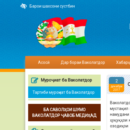
Барои шахсони сустбин
Асосӣ
Дар бораи Ваколатдор
Хабарҳ
Муроҷиат ба Ваколатдор
2
декабри
2017
Тартиби муроҷиат ба Ваколатдор
Ваколатд
мустақил 
БА САВОЛҲОИ ШУМО
намудани
ВАКОЛАТДОР ҶАВОБ МЕДИҲАД
ҳуқуқҳои 
озодиҳои