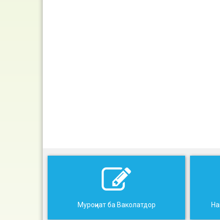
Муроҷиат ба Ваколатдор
На