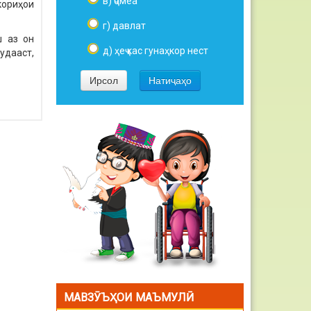
в) ҷомеа
кориҳои
г) давлат
ш аз он
д) ҳеҷ кас гунаҳкор нест
удааст,
МАВЗӮЪҲОИ МАЪМУЛӢ