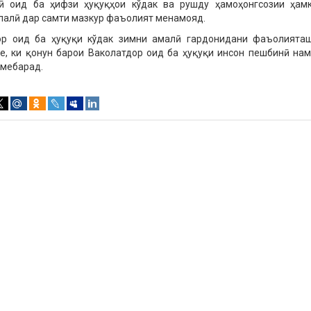
ӣ оид ба ҳифзи ҳуқуқҳои кўдак ва рушду ҳамоҳонгсозии ҳам
алӣ дар самти мазкур фаъолият менамояд.
ор оид ба ҳуқуқи кўдак зимни амалӣ гардонидани фаъолията
е, ки қонун барои Ваколатдор оид ба ҳуқуқи инсон пешбинӣ нам
 мебарад.