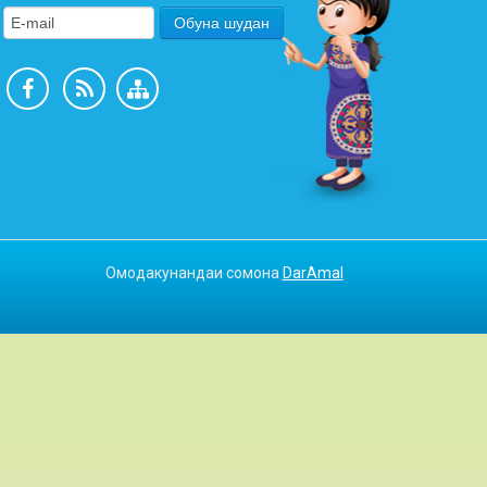
Омодакунандаи сомона
DarAmal