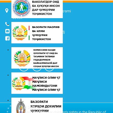
734025, Dushanbe city, 7 Jalol Ikromi
street
(+992 37) 2217352
info@vhk.tj
,
info@ombudsman.tj
/kudakon
© 2026
Commissioner for children’s rights in the Republic of