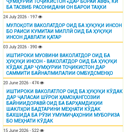
ҶУМҲУРИИ ТОҶИКИСТОН «ДАР БОРАИ АВФ», КИ
БА ТАСВИБ РАСОНИДАНИ ОН БАРОИ ТАҲКИ
24 July 2026 - 197
МУЛОҚОТИ ВАКОЛАТДОР ОИД БА ҲУҚУҚИ ИНСОН
БО РАИСИ КУМИТАИ МИЛЛӢ ОИД БА ҲУҚУҚИ
ИНСОН ДАВЛАТИ ҚАТАР
03 July 2026 - 390
ИШТИРОКИ МУОВИНИ ВАКОЛАТДОР ОИД БА
ҲУҚУҚИ ИНСОН - ВАКОЛАТДОР ОИД БА ҲУҚУҚИ
КӮДАК ДАР ҶУМҲУРИИ ТОҶИКИСТОН ДАР
САММИТИ БАЙНАЛМИЛАЛИИ ОМБУДСМЕНҲО
20 June 2026 - 474
ИШТИРОКИ ВАКОЛАТЛОР ОИД БА ҲУҚУҚИ КӮДАК
ДАР ҶАЛАСАИ ШӮРОИ ҲАМОҲАНГСОЗИИ
БАЙНИИДОРАВӢ ОИД БА БАРҲАМДИҲИИ
ШАКЛҲОИ БАДТАРИНИ МЕҲНАТИ КӮДАК
БАХШИДА БА РӮЗИ УМУМИҶАҲОНИИ МУБОРИЗА
БО МЕҲНАТИ КӮДАК
15 June 2026 - 522