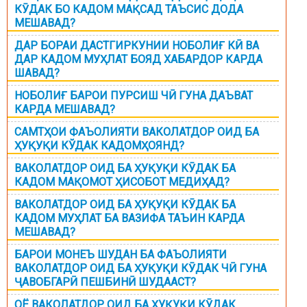
КӮДАК БО КАДОМ МАҚСАД ТАЪСИС ДОДА
МЕШАВАД?
ДАР БОРАИ ДАСТГИРКУНИИ НОБОЛИҒ КӢ ВА
ДАР КАДОМ МУҲЛАТ БОЯД ХАБАРДОР КАРДА
ШАВАД?
НОБОЛИҒ БАРОИ ПУРСИШ ЧӢ ГУНА ДАЪВАТ
КАРДА МЕШАВАД?
САМТҲОИ ФАЪОЛИЯТИ ВАКОЛАТДОР ОИД БА
ҲУҚУҚИ КЎДАК КАДОМҲОЯНД?
ВАКОЛАТДОР ОИД БА ҲУҚУҚИ КӮДАК БА
КАДОМ МАҚОМОТ ҲИСОБОТ МЕДИҲАД?
ВАКОЛАТДОР ОИД БА ҲУҚУҚИ КӮДАК БА
КАДОМ МУҲЛАТ БА ВАЗИФА ТАЪИН КАРДА
МЕШАВАД?
БАРОИ МОНЕЪ ШУДАН БА ФАЪОЛИЯТИ
ВАКОЛАТДОР ОИД БА ҲУҚУҚИ КӮДАК ЧӢ ГУНА
ҶАВОБГАРӢ ПЕШБИНӢ ШУДААСТ?
ОЁ ВАКОЛАТДОР ОИД БА ҲУҚУҚИ КӮДАК