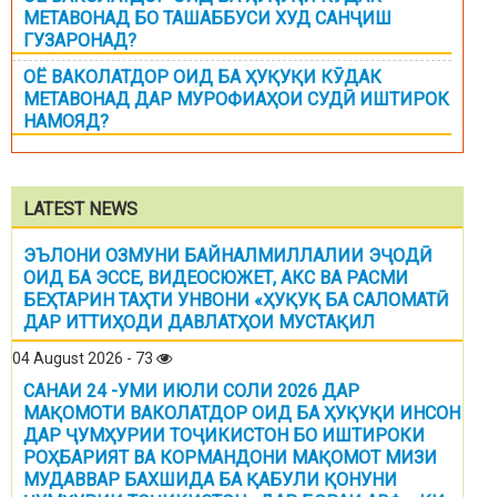
МЕТАВОНАД БО ТАШАББУСИ ХУД САНҶИШ
ГУЗАРОНАД?
ОЁ ВАКОЛАТДОР ОИД БА ҲУҚУҚИ КӮДАК
МЕТАВОНАД ДАР МУРОФИАҲОИ СУДӢ ИШТИРОК
НАМОЯД?
LATEST NEWS
ЭЪЛОНИ ОЗМУНИ БАЙНАЛМИЛЛАЛИИ ЭҶОДӢ
ОИД БА ЭССЕ, ВИДЕОСЮЖЕТ, АКС ВА РАСМИ
БЕҲТАРИН ТАҲТИ УНВОНИ «ҲУҚУҚ БА САЛОМАТӢ
ДАР ИТТИҲОДИ ДАВЛАТҲОИ МУСТАҚИЛ
04 August 2026 - 73
САНАИ 24 -УМИ ИЮЛИ СОЛИ 2026 ДАР
МАҚОМОТИ ВАКОЛАТДОР ОИД БА ҲУҚУҚИ ИНСОН
ДАР ҶУМҲУРИИ ТОҶИКИСТОН БО ИШТИРОКИ
РОҲБАРИЯТ ВА КОРМАНДОНИ МАҚОМОТ МИЗИ
МУДАВВАР БАХШИДА БА ҚАБУЛИ ҚОНУНИ