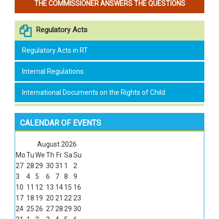
THE COMMISSIONER ANSWERS THE QUESTIONS
Regulatory Acts
Regulatory Acts in RT
Internal Regulations
International Documents on the Rights of Child
CALENDAR OF EVENTS
August
2026
Mo
Tu
We
Th
Fr
Sa
Su
27
28
29
30
31
1
2
3
4
5
6
7
8
9
10
11
12
13
14
15
16
17
18
19
20
21
22
23
24
25
26
27
28
29
30