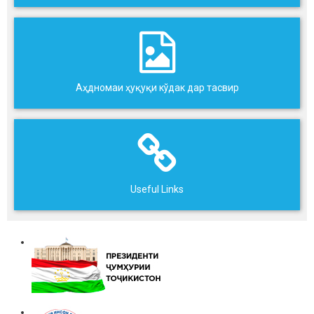
Аҳдномаи ҳуқуқи кўдак дар тасвир
Useful Links