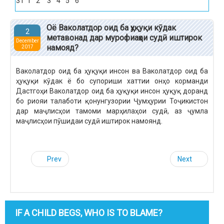
31
1
2
3
4
5
6
Оё Ваколатдор оид ба ҳуқуқи кӯдак
2
метавонад дар мурофиаҳои судӣ иштирок
December
намояд?
2017
Ваколатдор оид ба ҳуқуқи инсон ва Ваколатдор оид ба
ҳуқуқи кӯдак ё бо супориши хаттии онҳо корманди
Дастгоҳи Ваколатдор оид ба ҳуқуқи инсон ҳуқуқ доранд
бо риояи талаботи қонунгузории Ҷумҳурии Тоҷикистон
дар маҷлисҳои тамоми марҳилаҳои судӣ, аз ҷумла
маҷлисҳои пӯшидаи судӣ иштирок намоянд.
Prev
Next
IF A CHILD BEGS, WHO IS TO BLAME?