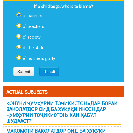
If a child begs, who is to blame?
a) parents
b) teachers
c) society
d) the state
e) no one is guilty
ACTUAL SUBJECTS
ҚОНУНИ ҶУМҲУРИИ ТОҶИКИСТОН «ДАР БОРАИ
ВАКОЛАТДОР ОИД БА ҲУҚУҚИ ИНСОН ДАР
ҶУМҲУРИИ ТОҶИКИСТОН» КАЙ ҚАБУЛ
ШУДААСТ?
МАҚОМОТИ ВАКОЛАТДОР ОИД БА ҲУҚУҚИ