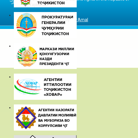
Tajikistan
Developed by
DarAmal