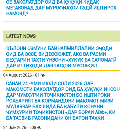
ОЁ ВАКОЛАТДОР ОИД БА ҲУҚУҚИ КӮДАК
МЕТАВОНАД ДАР МУРОФИАҲОИ СУДӢ ИШТИРОК
НАМОЯД?
LATEST NEWS
ЭЪЛОНИ ОЗМУНИ БАЙНАЛМИЛЛАЛИИ ЭҶОДӢ
ОИД БА ЭССЕ, ВИДЕОСЮЖЕТ, АКС ВА РАСМИ
БЕҲТАРИН ТАҲТИ УНВОНИ «ҲУҚУҚ БА САЛОМАТӢ
ДАР ИТТИҲОДИ ДАВЛАТҲОИ МУСТАҚИЛ
04 August 2026 - 81
САНАИ 24 -УМИ ИЮЛИ СОЛИ 2026 ДАР
МАҚОМОТИ ВАКОЛАТДОР ОИД БА ҲУҚУҚИ ИНСОН
ДАР ҶУМҲУРИИ ТОҶИКИСТОН БО ИШТИРОКИ
РОҲБАРИЯТ ВА КОРМАНДОНИ МАҚОМОТ МИЗИ
МУДАВВАР БАХШИДА БА ҚАБУЛИ ҚОНУНИ
ҶУМҲУРИИ ТОҶИКИСТОН «ДАР БОРАИ АВФ», КИ
БА ТАСВИБ РАСОНИДАНИ ОН БАРОИ ТАҲКИ
24 July 2026 - 208