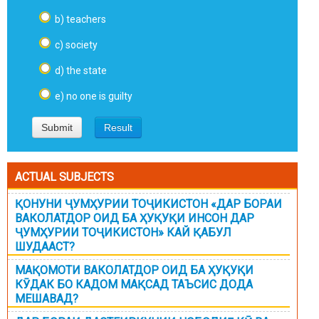
b) teachers
c) society
d) the state
e) no one is guilty
ACTUAL SUBJECTS
ҚОНУНИ ҶУМҲУРИИ ТОҶИКИСТОН «ДАР БОРАИ
ВАКОЛАТДОР ОИД БА ҲУҚУҚИ ИНСОН ДАР
ҶУМҲУРИИ ТОҶИКИСТОН» КАЙ ҚАБУЛ
ШУДААСТ?
МАҚОМОТИ ВАКОЛАТДОР ОИД БА ҲУҚУҚИ
КӮДАК БО КАДОМ МАҚСАД ТАЪСИС ДОДА
МЕШАВАД?