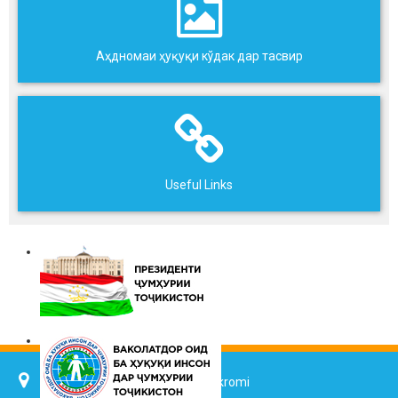
Аҳдномаи ҳуқуқи кўдак дар тасвир
Useful Links
734025, Dushanbe city, 7 Jalol Ikromi