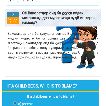
31
1
2
3
4
5
6
Оё Ваколатдор оид ба ҳуқуқи кӯдак
2
метавонад дар мурофиаҳои судӣ иштирок
December
намояд?
2017
Ваколатдор оид ба ҳуқуқи инсон ва Ваколатдор оид ба
ҳуқуқи кӯдак ё бо супориши хаттии онҳо корманди
Дастгоҳи Ваколатдор оид ба ҳуқуқи инсон ҳуқуқ доранд
бо риояи талаботи қонунгузории Ҷумҳурии Тоҷикистон
дар маҷлисҳои тамоми марҳилаҳои судӣ, аз ҷумла
маҷлисҳои пӯшидаи судӣ иштирок намоянд.
IF A CHILD BEGS, WHO IS TO BLAME?
If a child begs, who is to blame?
a) parents