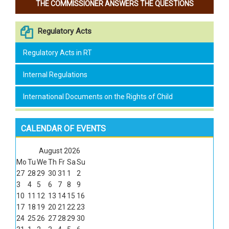
THE COMMISSIONER ANSWERS THE QUESTIONS
Regulatory Acts
Regulatory Acts in RT
Internal Regulations
International Documents on the Rights of Child
CALENDAR OF EVENTS
August
2026
Mo
Tu
We
Th
Fr
Sa
Su
27
28
29
30
31
1
2
3
4
5
6
7
8
9
10
11
12
13
14
15
16
17
18
19
20
21
22
23
24
25
26
27
28
29
30