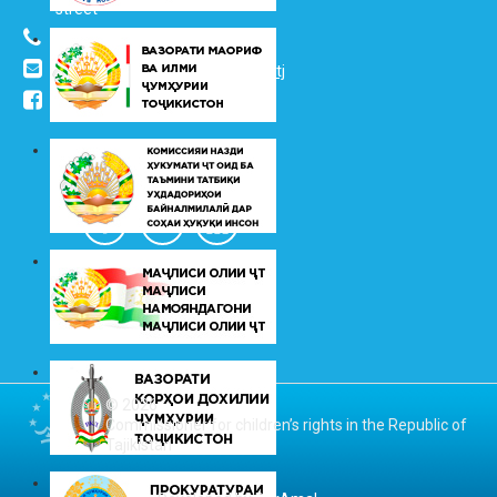
street
(+992 37) 2217352
info@vhk.tj
,
info@ombudsman.tj
/kudakon
© 2026
Commissioner for children’s rights in the Republic of
Tajikistan