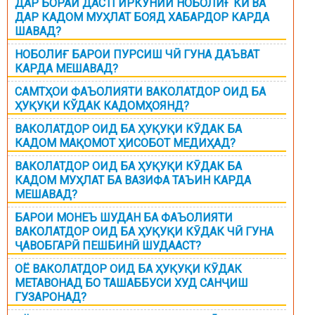
ДАР БОРАИ ДАСТГИРКУНИИ НОБОЛИҒ КӢ ВА
ДАР КАДОМ МУҲЛАТ БОЯД ХАБАРДОР КАРДА
ШАВАД?
НОБОЛИҒ БАРОИ ПУРСИШ ЧӢ ГУНА ДАЪВАТ
КАРДА МЕШАВАД?
САМТҲОИ ФАЪОЛИЯТИ ВАКОЛАТДОР ОИД БА
ҲУҚУҚИ КЎДАК КАДОМҲОЯНД?
ВАКОЛАТДОР ОИД БА ҲУҚУҚИ КӮДАК БА
КАДОМ МАҚОМОТ ҲИСОБОТ МЕДИҲАД?
ВАКОЛАТДОР ОИД БА ҲУҚУҚИ КӮДАК БА
КАДОМ МУҲЛАТ БА ВАЗИФА ТАЪИН КАРДА
МЕШАВАД?
БАРОИ МОНЕЪ ШУДАН БА ФАЪОЛИЯТИ
ВАКОЛАТДОР ОИД БА ҲУҚУҚИ КӮДАК ЧӢ ГУНА
ҶАВОБГАРӢ ПЕШБИНӢ ШУДААСТ?
ОЁ ВАКОЛАТДОР ОИД БА ҲУҚУҚИ КӮДАК
МЕТАВОНАД БО ТАШАББУСИ ХУД САНҶИШ
ГУЗАРОНАД?