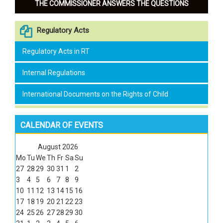
THE COMMISSIONER ANSWERS THE QUESTIONS
Regulatory Acts
Regulatory Acts in RT
Internal Regulations
International Documents on the Rights of Child
CALENDAR OF EVENTS
August
2026
Mo
Tu
We
Th
Fr
Sa
Su
27
28
29
30
31
1
2
3
4
5
6
7
8
9
10
11
12
13
14
15
16
17
18
19
20
21
22
23
24
25
26
27
28
29
30