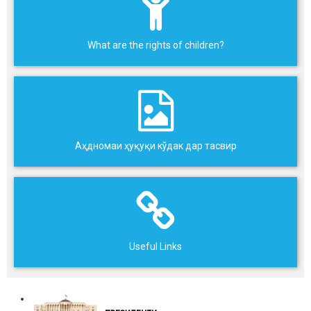
What are the rights of children?
Аҳдномаи ҳуқуқи кўдак дар тасвир
Useful Links