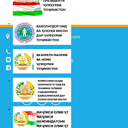
734025, Dushanbe city, 7 Jalol Ikromi
street
(+992 37) 2217352
info@vhk.tj
,
info@ombudsman.tj
/kudakon