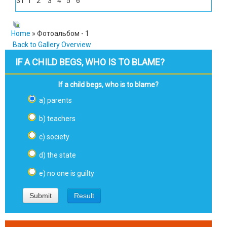
31
1
2
3
4
5
6
Home
» Фотоальбом - 1
Back to Gallery Overview
IF A CHILD BEGS, WHO IS TO BLAME?
If a child begs, who is to blame?
a) parents
b) teachers
c) society
d) the state
e) no one is guilty