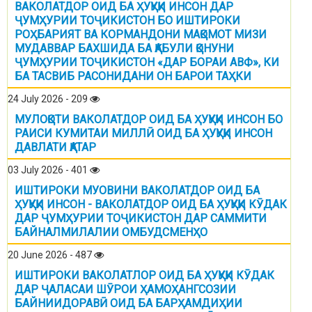
ВАКОЛАТДОР ОИД БА ҲУҚУҚИ ИНСОН ДАР
ҶУМҲУРИИ ТОҶИКИСТОН БО ИШТИРОКИ
РОҲБАРИЯТ ВА КОРМАНДОНИ МАҚОМОТ МИЗИ
МУДАВВАР БАХШИДА БА ҚАБУЛИ ҚОНУНИ
ҶУМҲУРИИ ТОҶИКИСТОН «ДАР БОРАИ АВФ», КИ
БА ТАСВИБ РАСОНИДАНИ ОН БАРОИ ТАҲКИ
24 July 2026 - 209
МУЛОҚОТИ ВАКОЛАТДОР ОИД БА ҲУҚУҚИ ИНСОН БО
РАИСИ КУМИТАИ МИЛЛӢ ОИД БА ҲУҚУҚИ ИНСОН
ДАВЛАТИ ҚАТАР
03 July 2026 - 401
ИШТИРОКИ МУОВИНИ ВАКОЛАТДОР ОИД БА
ҲУҚУҚИ ИНСОН - ВАКОЛАТДОР ОИД БА ҲУҚУҚИ КӮДАК
ДАР ҶУМҲУРИИ ТОҶИКИСТОН ДАР САММИТИ
БАЙНАЛМИЛАЛИИ ОМБУДСМЕНҲО
20 June 2026 - 487
ИШТИРОКИ ВАКОЛАТЛОР ОИД БА ҲУҚУҚИ КӮДАК
ДАР ҶАЛАСАИ ШӮРОИ ҲАМОҲАНГСОЗИИ
БАЙНИИДОРАВӢ ОИД БА БАРҲАМДИҲИИ