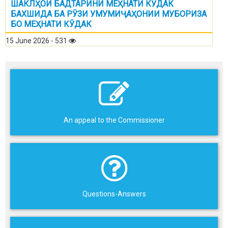
ШАКЛҲОИ БАДТАРИНИ МЕҲНАТИ КӮДАК
БАХШИДА БА РӮЗИ УМУМИҶАҲОНИИ МУБОРИЗА
БО МЕҲНАТИ КӮДАК
15 June 2026 - 531
An appeal to the Commissioner
Questions-Answers