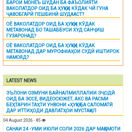
БАРОИ МОНЕЪ ШУДАН БА ФАЪОЛИЯТИ
ВАКОЛАТДОР ОИД БА ҲУҚУҚИ КӮДАК ЧӢ ГУНА
ҶАВОБГАРӢ ПЕШБИНӢ ШУДААСТ?
ОЁ ВАКОЛАТДОР ОИД БА ҲУҚУҚИ КӮДАК
МЕТАВОНАД БО ТАШАББУСИ ХУД САНҶИШ
ГУЗАРОНАД?
ОЁ ВАКОЛАТДОР ОИД БА ҲУҚУҚИ КӮДАК
МЕТАВОНАД ДАР МУРОФИАҲОИ СУДӢ ИШТИРОК
НАМОЯД?
LATEST NEWS
ЭЪЛОНИ ОЗМУНИ БАЙНАЛМИЛЛАЛИИ ЭҶОДӢ
ОИД БА ЭССЕ, ВИДЕОСЮЖЕТ, АКС ВА РАСМИ
БЕҲТАРИН ТАҲТИ УНВОНИ «ҲУҚУҚ БА САЛОМАТӢ
ДАР ИТТИҲОДИ ДАВЛАТҲОИ МУСТАҚИЛ
04 August 2026 - 85
САНАИ 24 -УМИ ИЮЛИ СОЛИ 2026 ДАР МАҚОМОТИ