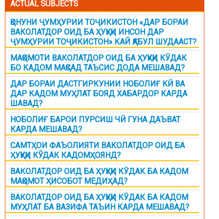
ACTUAL SUBJECTS
ҚОНУНИ ҶУМҲУРИИ ТОҶИКИСТОН «ДАР БОРАИ
ВАКОЛАТДОР ОИД БА ҲУҚУҚИ ИНСОН ДАР
ҶУМҲУРИИ ТОҶИКИСТОН» КАЙ ҚАБУЛ ШУДААСТ?
МАҚОМОТИ ВАКОЛАТДОР ОИД БА ҲУҚУҚИ КӮДАК
БО КАДОМ МАҚСАД ТАЪСИС ДОДА МЕШАВАД?
ДАР БОРАИ ДАСТГИРКУНИИ НОБОЛИҒ КӢ ВА
ДАР КАДОМ МУҲЛАТ БОЯД ХАБАРДОР КАРДА
ШАВАД?
НОБОЛИҒ БАРОИ ПУРСИШ ЧӢ ГУНА ДАЪВАТ
КАРДА МЕШАВАД?
САМТҲОИ ФАЪОЛИЯТИ ВАКОЛАТДОР ОИД БА
ҲУҚУҚИ КЎДАК КАДОМҲОЯНД?
ВАКОЛАТДОР ОИД БА ҲУҚУҚИ КӮДАК БА КАДОМ
МАҚОМОТ ҲИСОБОТ МЕДИҲАД?
ВАКОЛАТДОР ОИД БА ҲУҚУҚИ КӮДАК БА КАДОМ
МУҲЛАТ БА ВАЗИФА ТАЪИН КАРДА МЕШАВАД?