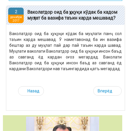
2
Ваколатдор оид ба ҳуқуқи кӯдак ба кадом
муҳлат ба вазифа таъин карда мешавад?
декабря
2017
Ваколатдор оид ба ҳуқуқи кӯдак ба муҳлати панҷ сол
таъин карда мешавад. Ӯ наметавонад ба ин вазифа
бештар аз ду муҳлат пай дар пай таъин карда шавад.
Муҳлати ваколати Ваколатдор оид ба ҳуқуқи инсон баъд
аз савганд ёд кардан оғоз мегардад. Ваколати
Ваколатдор оид ба ҳуқуқи инсон баъд аз савганд ёд
кардани Ваколатдори нав таъингардида қатъ мегардад.
Назад
Вперёд