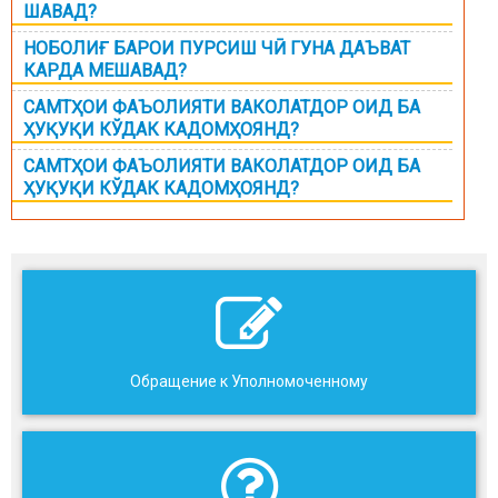
ШАВАД?
НОБОЛИҒ БАРОИ ПУРСИШ ЧӢ ГУНА ДАЪВАТ
КАРДА МЕШАВАД?
САМТҲОИ ФАЪОЛИЯТИ ВАКОЛАТДОР ОИД БА
ҲУҚУҚИ КЎДАК КАДОМҲОЯНД?
САМТҲОИ ФАЪОЛИЯТИ ВАКОЛАТДОР ОИД БА
ҲУҚУҚИ КЎДАК КАДОМҲОЯНД?
Обращение к Уполномоченному