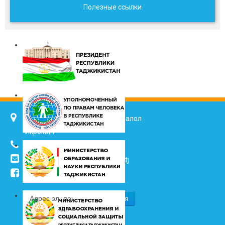
Полезные ссылки
734025, г. Душанбе, улица Джалол
Икроми 7
(+992 37) 2217352
info@vhk.tj
,
info@ombudsman.tj
/kudakon