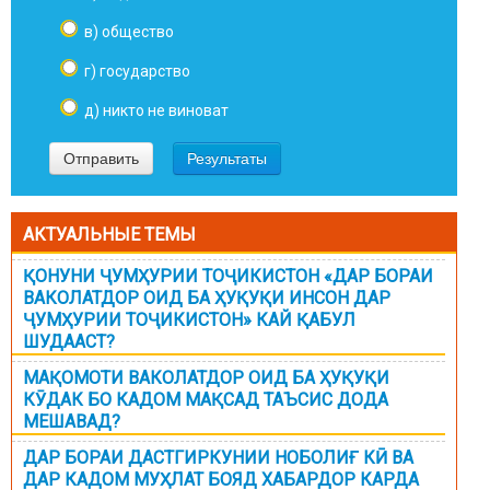
в) общество
г) государство
д) никто не виноват
АКТУАЛЬНЫЕ ТЕМЫ
ҚОНУНИ ҶУМҲУРИИ ТОҶИКИСТОН «ДАР БОРАИ
ВАКОЛАТДОР ОИД БА ҲУҚУҚИ ИНСОН ДАР
ҶУМҲУРИИ ТОҶИКИСТОН» КАЙ ҚАБУЛ
ШУДААСТ?
МАҚОМОТИ ВАКОЛАТДОР ОИД БА ҲУҚУҚИ
КӮДАК БО КАДОМ МАҚСАД ТАЪСИС ДОДА
МЕШАВАД?
ДАР БОРАИ ДАСТГИРКУНИИ НОБОЛИҒ КӢ ВА
ДАР КАДОМ МУҲЛАТ БОЯД ХАБАРДОР КАРДА