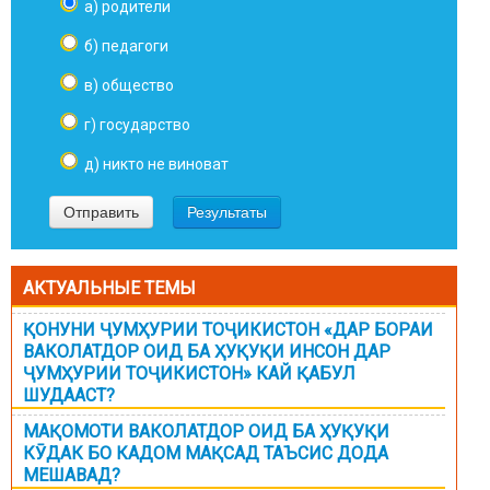
а) родители
б) педагоги
в) общество
г) государство
д) никто не виноват
АКТУАЛЬНЫЕ ТЕМЫ
ҚОНУНИ ҶУМҲУРИИ ТОҶИКИСТОН «ДАР БОРАИ
ВАКОЛАТДОР ОИД БА ҲУҚУҚИ ИНСОН ДАР
ҶУМҲУРИИ ТОҶИКИСТОН» КАЙ ҚАБУЛ
ШУДААСТ?
МАҚОМОТИ ВАКОЛАТДОР ОИД БА ҲУҚУҚИ
КӮДАК БО КАДОМ МАҚСАД ТАЪСИС ДОДА
МЕШАВАД?