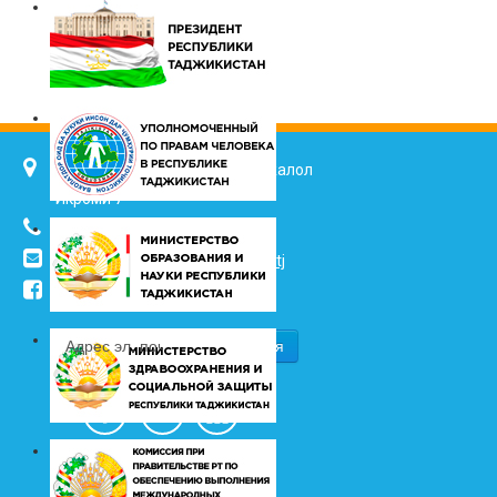
734025, г. Душанбе, улица Джалол
Икроми 7
(+992 37) 2217352
info@vhk.tj
,
info@ombudsman.tj
/kudakon