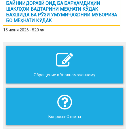
БАЙНИИДОРАВӢ ОИД БА БАРҲАМДИҲИИ
ШАКЛҲОИ БАДТАРИНИ МЕҲНАТИ КӮДАК
БАХШИДА БА РӮЗИ УМУМИҶАҲОНИИ МУБОРИЗА
БО МЕҲНАТИ КӮДАК
15 июня 2026 - 520
Обращение к Уполномоченному
Вопросы-Ответы