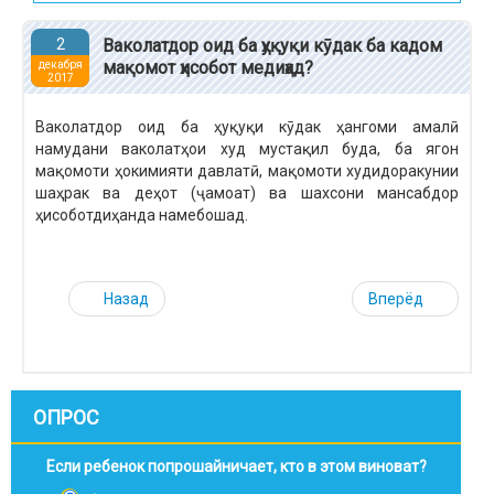
2
Ваколатдор оид ба ҳуқуқи кӯдак ба кадом
мақомот ҳисобот медиҳад?
декабря
2017
Ваколатдор оид ба ҳуқуқи кӯдак ҳангоми амалӣ
намудани ваколатҳои худ мустақил буда, ба ягон
мақомоти ҳокимияти давлатӣ, мақомоти худидоракунии
шаҳрак ва деҳот (ҷамоат) ва шахсони мансабдор
ҳисоботдиҳанда намебошад.
Назад
Вперёд
ОПРОС
Если ребенок попрошайничает, кто в этом виноват?