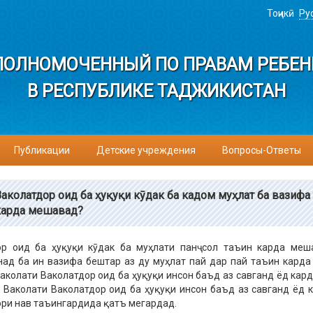
Тоҷикӣ
Ру
ПОЛНОМОЧЕННЫЙ ПО ПРАВАМ РЕБЕН
В РЕСПУБЛИКЕ ТАДЖИКИСТАН
Публикации
Детские учреждения
Вопросы-Ответы
Ваколатдор оид ба ҳуқуқи кӯдак ба кадом муҳлат ба вазифа
карда мешавад?
ор оид ба ҳуқуқи кӯдак ба муҳлати панҷ сол таъин карда меш
ад ба ин вазифа бештар аз ду муҳлат пай дар пай таъин карда
аколати Ваколатдор оид ба ҳуқуқи инсон баъд аз савганд ёд кард
 Ваколати Ваколатдор оид ба ҳуқуқи инсон баъд аз савганд ёд 
ри нав таъингардида қатъ мегардад.