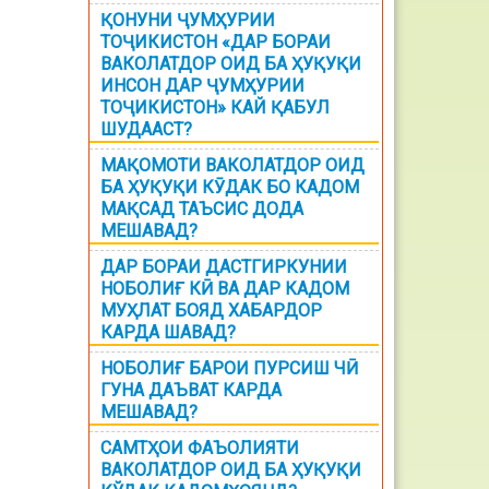
ҚОНУНИ ҶУМҲУРИИ
ТОҶИКИСТОН «ДАР БОРАИ
ВАКОЛАТДОР ОИД БА ҲУҚУҚИ
ИНСОН ДАР ҶУМҲУРИИ
ТОҶИКИСТОН» КАЙ ҚАБУЛ
ШУДААСТ?
МАҚОМОТИ ВАКОЛАТДОР ОИД
БА ҲУҚУҚИ КӮДАК БО КАДОМ
МАҚСАД ТАЪСИС ДОДА
МЕШАВАД?
ДАР БОРАИ ДАСТГИРКУНИИ
НОБОЛИҒ КӢ ВА ДАР КАДОМ
МУҲЛАТ БОЯД ХАБАРДОР
КАРДА ШАВАД?
НОБОЛИҒ БАРОИ ПУРСИШ ЧӢ
ГУНА ДАЪВАТ КАРДА
МЕШАВАД?
САМТҲОИ ФАЪОЛИЯТИ
ВАКОЛАТДОР ОИД БА ҲУҚУҚИ