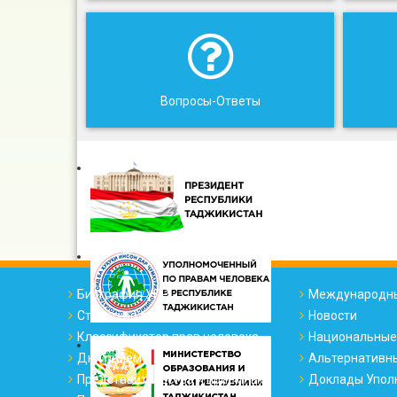
Вопросы-Ответы
Биография УПР
Международны
Структура офиса
Новости
Классификатор прав человека
Национальные
Дни приема
Альтернативн
Представительства и приемные
Доклады Упол