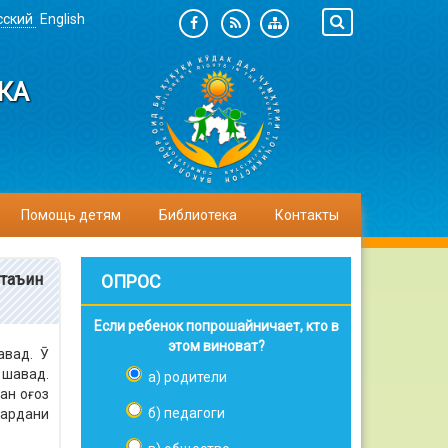
сский
English
КА
Помощь детям
Библиотека
Контакты
 таъин
ОПРОС
Если ребенок попрошайничает, кто в
этом виноват?
авад. Ӯ
 шавад.
а) родители
ан оғоз
б) педагоги
кардани