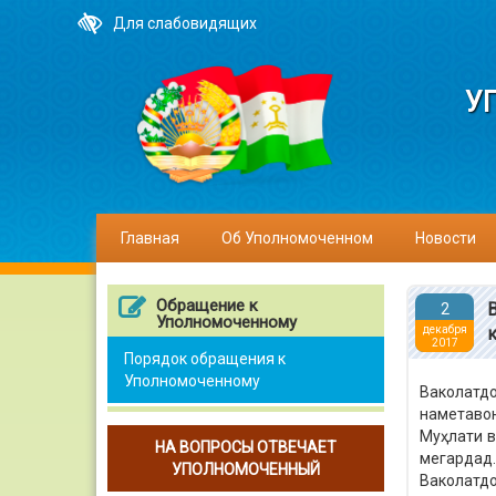
Для слабовидящих
У
Главная
Об Уполномоченном
Новости
Обращение к
2
Уполномоченному
декабря
2017
Порядок обращения к
Уполномоченному
Ваколатд
наметавон
Муҳлати в
НА ВОПРОСЫ ОТВЕЧАЕТ
мегардад.
УПОЛНОМОЧЕННЫЙ
Ваколатдо