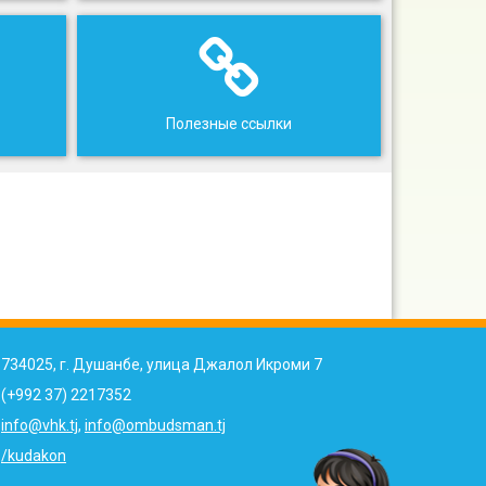
Полезные ссылки
734025, г. Душанбе, улица Джалол Икроми 7
(+992 37) 2217352
info@vhk.tj
,
info@ombudsman.tj
/kudakon