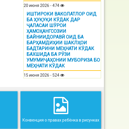
20 июня 2026 - 474
ИШТИРОКИ ВАКОЛАТЛОР ОИД
БА ҲУҚУҚИ КӮДАК ДАР
ҶАЛАСАИ ШӮРОИ
ҲАМОҲАНГСОЗИИ
БАЙНИИДОРАВӢ ОИД БА
БАРҲАМДИҲИИ ШАКЛҲОИ
БАДТАРИНИ МЕҲНАТИ КӮДАК
БАХШИДА БА РӮЗИ
УМУМИҶАҲОНИИ МУБОРИЗА БО
МЕҲНАТИ КӮДАК
15 июня 2026 - 524
Конвенция о правах ребёнка в рисунках