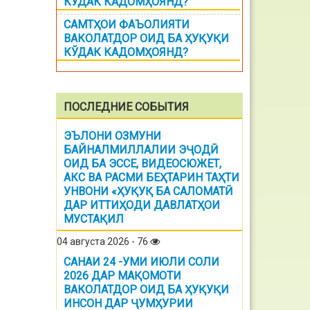
КЎДАК КАДОМҲОЯНД?
САМТҲОИ ФАЪОЛИЯТИ
ВАКОЛАТДОР ОИД БА ҲУҚУҚИ
КЎДАК КАДОМҲОЯНД?
ПОСЛЕДНИЕ СОБЫТИЯ
ЭЪЛОНИ ОЗМУНИ
БАЙНАЛМИЛЛАЛИИ ЭҶОДӢ
ОИД БА ЭССЕ, ВИДЕОСЮЖЕТ,
АКС ВА РАСМИ БЕҲТАРИН ТАҲТИ
УНВОНИ «ҲУҚУҚ БА САЛОМАТӢ
ДАР ИТТИҲОДИ ДАВЛАТҲОИ
МУСТАҚИЛ
04 августа 2026 - 76
САНАИ 24 -УМИ ИЮЛИ СОЛИ
2026 ДАР МАҚОМОТИ
ВАКОЛАТДОР ОИД БА ҲУҚУҚИ
ИНСОН ДАР ҶУМҲУРИИ