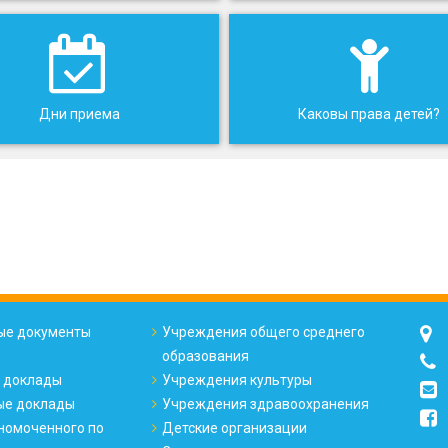
Дни приема
Каковы права детей?
е документы
Учреждения общего среднего
образования
 доклады
Учреждения культуры
ые доклады
Учреждения здравоохранения
номоченного по
Детские организации