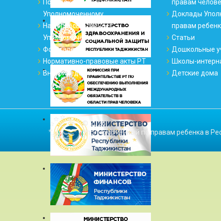
Порядок обращения к
правам челов
Уполномоченному
Доклады Упол
На вопросы отвечает
правам ребен
Уполномоченный
Статьи
Фотогалерея
Дошкольные у
Нормативно-правовые акты РТ
Школы-интерн
Внутриведомственные акты
Детские дома
© 2026
Уполномоченный по правам ребенка в Ре