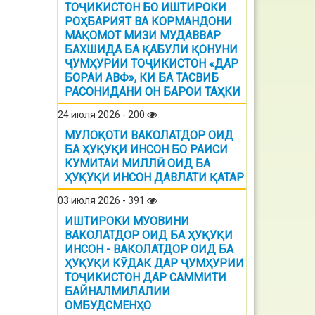
ТОҶИКИСТОН БО ИШТИРОКИ
РОҲБАРИЯТ ВА КОРМАНДОНИ
МАҚОМОТ МИЗИ МУДАВВАР
БАХШИДА БА ҚАБУЛИ ҚОНУНИ
ҶУМҲУРИИ ТОҶИКИСТОН «ДАР
БОРАИ АВФ», КИ БА ТАСВИБ
РАСОНИДАНИ ОН БАРОИ ТАҲКИ
24 июля 2026 - 200
МУЛОҚОТИ ВАКОЛАТДОР ОИД
БА ҲУҚУҚИ ИНСОН БО РАИСИ
КУМИТАИ МИЛЛӢ ОИД БА
ҲУҚУҚИ ИНСОН ДАВЛАТИ ҚАТАР
03 июля 2026 - 391
ИШТИРОКИ МУОВИНИ
ВАКОЛАТДОР ОИД БА ҲУҚУҚИ
ИНСОН - ВАКОЛАТДОР ОИД БА
ҲУҚУҚИ КӮДАК ДАР ҶУМҲУРИИ
ТОҶИКИСТОН ДАР САММИТИ
БАЙНАЛМИЛАЛИИ
ОМБУДСМЕНҲО