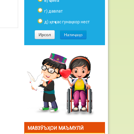
в) ҷомеа
г) давлат
д) ҳеҷ кас гунаҳкор нест
МАВЗӮЪҲОИ МАЪМУЛӢ