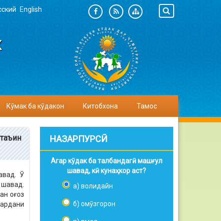
сский
English
К
Кӯмак ба кӯдакон
Китобхона
Тамос
 таъин
НАЗАРПУРСӢ
Агар кӯдак ба талбандагӣ машғул
шавад, кӣ кунаҳкор аст?
авад. Ӯ
 шавад.
а) волидайн
ан оғоз
б) омӯзгорон
кардани