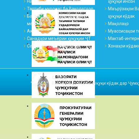
Намояндагиҳо ва қабулгоҳҳо
ҳуқуқи инсон
Тартиби муроҷиат ба Ваколатдор
Маърӯзаҳои Ва
Ба саволҳо Ваколатдор ҷавоб
ҳуқуқи кӯдак
медиҳад
Мақолаҳо
Аксҳо
Муассисаҳои т
Санадҳои меъёрии ҳуқуқии ҶТ
Мактаб-интер
Санадҳои дохилиидоравӣ
Хонаҳои кӯдак
© 2026
Ваколатдор оид ба ҳуқуқи кӯдак дар Ҷумҳ