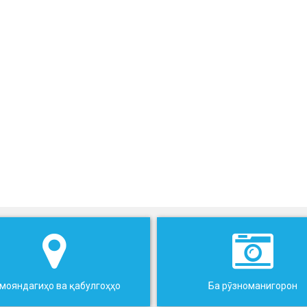
мояндагиҳо ва қабулгоҳҳо
Ба рӯзноманигорон