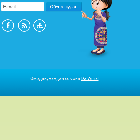
Омодакунандаи сомона
DarAmal