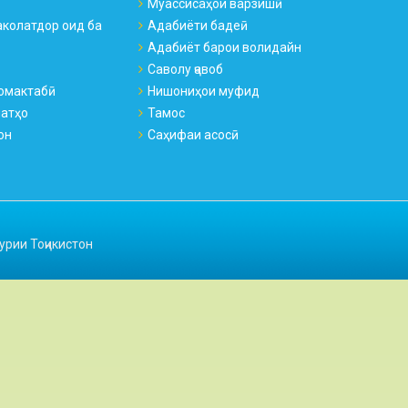
Муассисаҳои варзишӣ
колатдор оид ба
Адабиёти бадеӣ
Адабиёт барои волидайн
Саволу ҷавоб
омактабӣ
Нишониҳои муфид
натҳо
Тамос
он
Саҳифаи асосӣ
урии Тоҷикистон