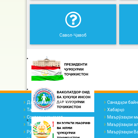
Савол-Ҷавоб
Дар бораи Ваколатдор
Санадҳои бай
Тарҷумаи ҳоли ВҲК
Хабарҳо
Сохтори мақомот
Маърӯзаҳои м
Таснифоти муроҷиатҳо
Маърӯзаҳои а
Рӯзҳои қабул
Маърӯзаҳои Ва