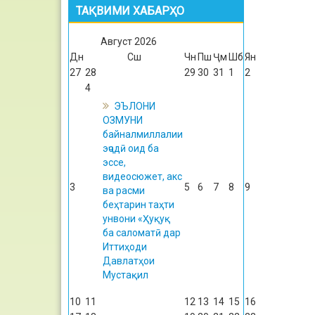
ТАҚВИМИ ХАБАРҲО
Август
2026
Дн
Сш
Чн
Пш
Ҷм
Шб
Ян
27
28
29
30
31
1
2
4
ЭЪЛОНИ
ОЗМУНИ
байналмиллалии
эҷодӣ оид ба
эссе,
видеосюжет, акс
3
5
6
7
8
9
ва расми
беҳтарин таҳти
унвони «Ҳуқуқ
ба саломатӣ дар
Иттиҳоди
Давлатҳои
Мустақил
10
11
12
13
14
15
16