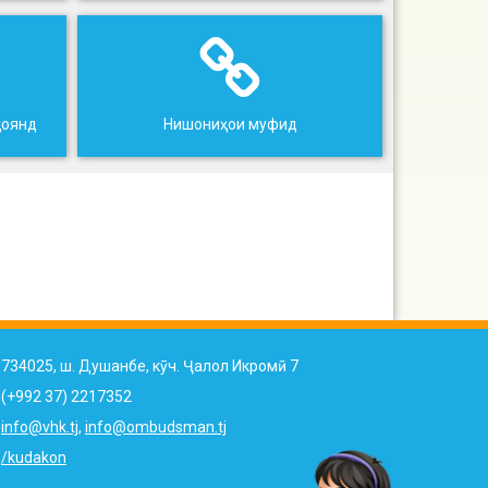
ҳоянд
Нишониҳои муфид
734025, ш. Душанбе, кӯч. Ҷалол Икромӣ 7
(+992 37) 2217352
info@vhk.tj
,
info@ombudsman.tj
/kudakon