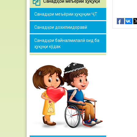
Санадҳои меъёрии ҳуқуқӣ
Санадҳои меъёрии ҳуқуқии ҶТ
Санадҳои дохилиидоравӣ
Санадҳои байналмилалӣ оид ба
ҳуқуқи кӯдак