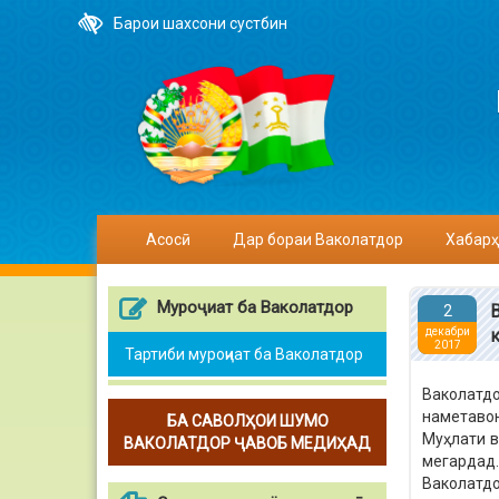
Барои шахсони сустбин
Асосӣ
Дар бораи Ваколатдор
Хабарҳ
Муроҷиат ба Ваколатдор
2
декабри
2017
Тартиби муроҷиат ба Ваколатдор
Ваколатд
наметавон
БА САВОЛҲОИ ШУМО
Муҳлати в
ВАКОЛАТДОР ҶАВОБ МЕДИҲАД
мегардад.
Ваколатдо