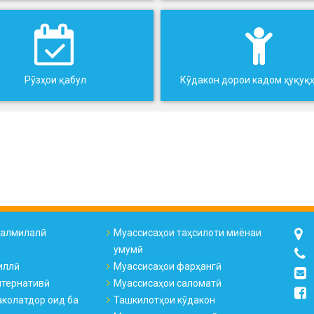
Рӯзҳои қабул
Кӯдакон дорои кадом ҳуқуқ
налмилалӣ
Муассисаҳои таҳсилоти миёнаи
умумӣ
иллӣ
Муассисаҳои фарҳангӣ
лтернативӣ
Муассисаҳои саломатӣ
колатдор оид ба
Ташкилотҳои кӯдакон