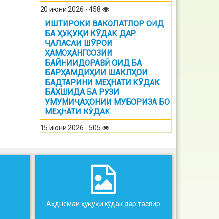
20 июни 2026 - 458
ИШТИРОКИ ВАКОЛАТЛОР ОИД
БА ҲУҚУҚИ КӮДАК ДАР
ҶАЛАСАИ ШӮРОИ
ҲАМОҲАНГСОЗИИ
БАЙНИИДОРАВӢ ОИД БА
БАРҲАМДИҲИИ ШАКЛҲОИ
БАДТАРИНИ МЕҲНАТИ КӮДАК
БАХШИДА БА РӮЗИ
УМУМИҶАҲОНИИ МУБОРИЗА БО
МЕҲНАТИ КӮДАК
15 июни 2026 - 505
Аҳдномаи ҳуқуқи кўдак дар тасвир