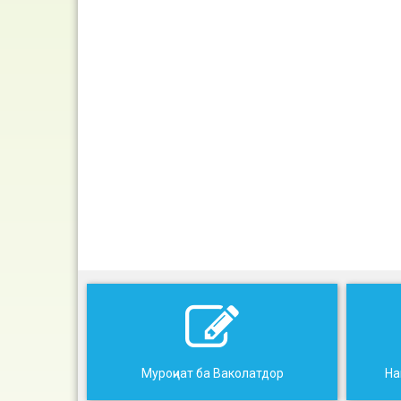
Муроҷиат ба Ваколатдор
На