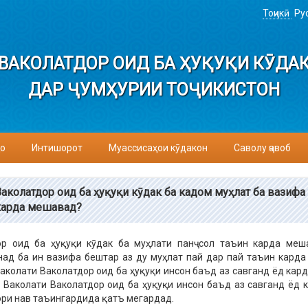
Тоҷикӣ
Ру
ВАКОЛАТДОР ОИД БА ҲУҚУҚИ КӮДА
ДАР ҶУМҲУРИИ ТОҶИКИСТОН
о
Интишорот
Муассисаҳои кӯдакон
Саволу ҷавоб
Ваколатдор оид ба ҳуқуқи кӯдак ба кадом муҳлат ба вазифа
карда мешавад?
ор оид ба ҳуқуқи кӯдак ба муҳлати панҷ сол таъин карда меш
ад ба ин вазифа бештар аз ду муҳлат пай дар пай таъин карда
аколати Ваколатдор оид ба ҳуқуқи инсон баъд аз савганд ёд кард
 Ваколати Ваколатдор оид ба ҳуқуқи инсон баъд аз савганд ёд 
ри нав таъингардида қатъ мегардад.