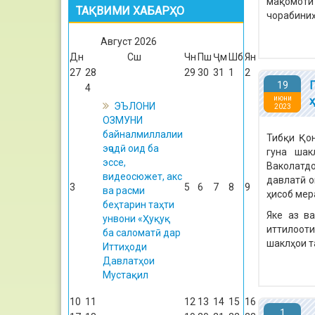
мақомоти 
ТАҚВИМИ ХАБАРҲО
чорабиниҳ
Август
2026
Дн
Сш
Чн
Пш
Ҷм
Шб
Ян
27
28
29
30
31
1
2
19
4
июни
ЭЪЛОНИ
2023
ОЗМУНИ
байналмиллалии
Тибқи Қон
эҷодӣ оид ба
гуна шак
эссе,
Ваколатд
видеосюжет, акс
давлатӣ о
3
5
6
7
8
9
ва расми
ҳисоб мер
беҳтарин таҳти
Яке аз в
унвони «Ҳуқуқ
иттилооти
ба саломатӣ дар
шаклҳои т
Иттиҳоди
Давлатҳои
Мустақил
10
11
12
13
14
15
16
1