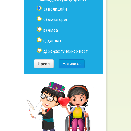
шавад, кӣ кунаҳкор аст?
а) волидайн
б) омӯзгорон
в) ҷомеа
г) давлат
д) ҳеҷ кас гунаҳкор нест