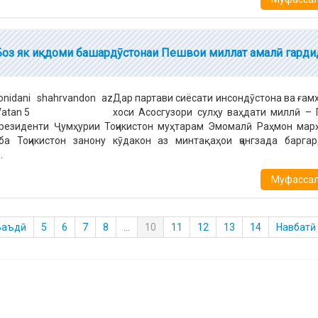
Боз як иқдоми башардӯстонаи Пешвои миллат амалӣ гарди
Дар партави сиёсати инсондӯстона ва ғам
хоси Асосгузори сулҳу ваҳдати миллӣ –
Президенти Ҷумҳурии Тоҷикистон муҳтарам Эмомалӣ Раҳмон мар
ба Тоҷикистон занону кӯдакон аз минтақаҳои ҷангзада барга
.
Муфассалт
Баъдӣ
5
6
7
8
...
10
11
12
13
14
Навбатӣ