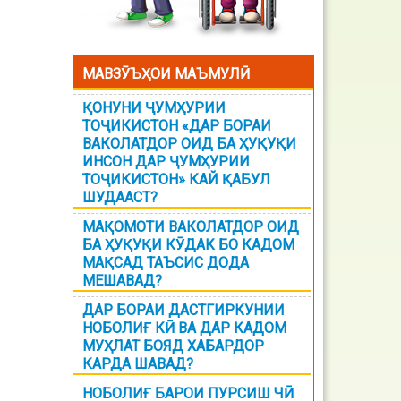
МАВЗӮЪҲОИ МАЪМУЛӢ
ҚОНУНИ ҶУМҲУРИИ
ТОҶИКИСТОН «ДАР БОРАИ
ВАКОЛАТДОР ОИД БА ҲУҚУҚИ
ИНСОН ДАР ҶУМҲУРИИ
ТОҶИКИСТОН» КАЙ ҚАБУЛ
ШУДААСТ?
МАҚОМОТИ ВАКОЛАТДОР ОИД
БА ҲУҚУҚИ КӮДАК БО КАДОМ
МАҚСАД ТАЪСИС ДОДА
МЕШАВАД?
ДАР БОРАИ ДАСТГИРКУНИИ
НОБОЛИҒ КӢ ВА ДАР КАДОМ
МУҲЛАТ БОЯД ХАБАРДОР
КАРДА ШАВАД?
НОБОЛИҒ БАРОИ ПУРСИШ ЧӢ