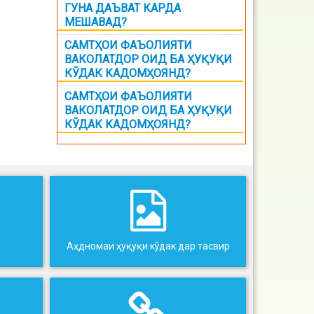
ГУНА ДАЪВАТ КАРДА
МЕШАВАД?
САМТҲОИ ФАЪОЛИЯТИ
ВАКОЛАТДОР ОИД БА ҲУҚУҚИ
КЎДАК КАДОМҲОЯНД?
САМТҲОИ ФАЪОЛИЯТИ
ВАКОЛАТДОР ОИД БА ҲУҚУҚИ
КЎДАК КАДОМҲОЯНД?
Аҳдномаи ҳуқуқи кўдак дар тасвир