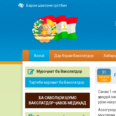
Барои шахсони сустбин
Асосӣ
Дар бораи Ваколатдор
Хабарҳ
Муроҷиат ба Ваколатдор
31
августи
2023
Тартиби муроҷиат ба Ваколатдор
Санаи 1 с
ҷумҳурӣ з
БА САВОЛҲОИ ШУМО
рӯзи наху
ВАКОЛАТДОР ҶАВОБ МЕДИҲАД
Асосгузор
муҳтарам 