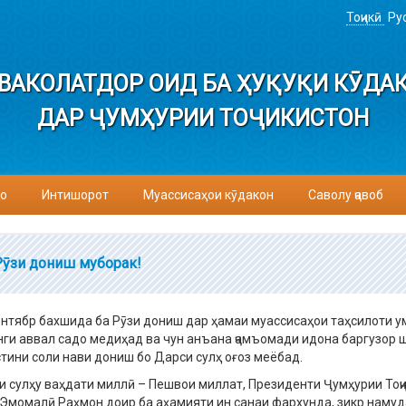
Тоҷикӣ
Ру
ВАКОЛАТДОР ОИД БА ҲУҚУҚИ КӮДА
ДАР ҶУМҲУРИИ ТОҶИКИСТОН
о
Интишорот
Муассисаҳои кӯдакон
Саволу ҷавоб
Рӯзи дониш муборак!
ентябр бахшида ба Рӯзи дониш дар ҳамаи муассисаҳои таҳсилоти 
анги аввал садо медиҳад ва чун анъана ҷамъомади идона баргузор 
стини соли нави дониш бо Дарси сулҳ оғоз меёбад.
и сулҳу ваҳдати миллӣ – Пешвои миллат, Президенти Ҷумҳурии Тоҷ
Эмомалӣ Раҳмон доир ба аҳамияти ин санаи фархунда, зикр намуд