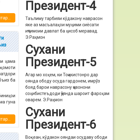
а
Президент-4
ар...
Таълиму тарбияи кӯдакону наврасон
яке аз масъалаҳои муҳими сиёсати
иҷтимоии давлат ба ҳисоб меравад.
Э.Раҳмон
ти
ъиз
Сухани
Президент-5
ни ҳама
қомоти
латдори
Агар мо хоҳем, ки Тоҷикистонро дар
бъиз ба
оянда ободу осуда гардонем, имрўз
бояд барои наврасону ҷавонони
соҳибистеъдоди ҷўянда шароит фароҳам
биниҳои
оварем.
Э.Раҳмон
ма гуна
Сухани
ар...
Президент-6
Воқеан, кӯдакон ояндаи осудаву ободи