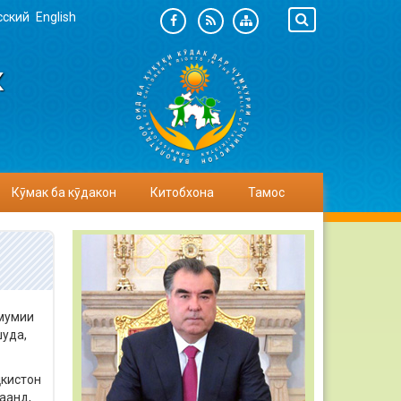
сский
English
К
Кӯмак ба кӯдакон
Китобхона
Тамос
умумии
шуда,
икистон
аанд,