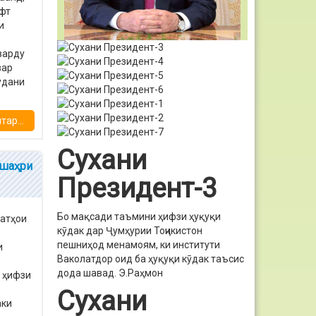
афт
и
варду
зар
мудани
ар...
Сухани
 шаҳри
Президент-3
Бо мақсади таъмини ҳифзи ҳуқуқи
иатҳои
кӯдак дар Ҷумҳурии Тоҷикистон
пешниҳод менамоям, ки институти
и
Ваколатдор оид ба ҳуқуқи кӯдак таъсис
дода шавад.
Э.Раҳмон
и ҳифзи
1
Сухани
аки