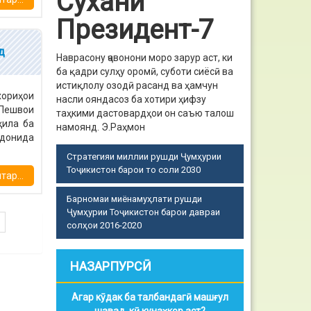
Сухани
Президент-7
д
Наврасону ҷавонони моро зарур аст, ки
ба қадри сулҳу оромӣ, суботи сиёсӣ ва
истиқлолу озодӣ расанд ва ҳамчун
хориҳои
насли ояндасоз ба хотири ҳифзу
 Пешвои
таҳкими дастовардҳои он саъю талош
ҳила ба
намоянд.
Э.Раҳмон
рдонида
Стратегияи миллии рушди Ҷумҳурии
Тоҷикистон барои то соли 2030
ар...
Барномаи миёнамуҳлати рушди
Ҷумҳурии Тоҷикистон барои давраи
солҳои 2016-2020
НАЗАРПУРСӢ
Агар кӯдак ба талбандагӣ машғул