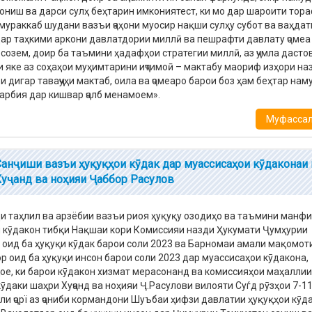
дониш ва дарси сулҳ беҳтарин имкониятест, ки мо дар шароити тор
мураккаб шудани вазъи ҷаҳони муосир нақши сулҳу субот ва ваҳдат
ар таҳкими аркони давлатдории миллӣ ва пешрафти давлату ҷомеа
созем, доир ба таъмини ҳадафҳои стратегии миллӣ, аз ҷумла дасто
 яке аз соҳаҳои муҳимтарини иҷтимоӣ – мактабу маориф изҳори на
и дигар таваҷҷуҳи мактаб, оила ва ҷомеаро барои боз ҳам беҳтар на
арбия дар кишвар ҷалб менамоем».
Муфассалт
Санҷиши вазъи ҳуқуқҳои кӯдак дар муассисаҳои кӯдаконаи
Хуҷанд ва ноҳияи Ҷаббор Расулов
и таҳлил ва арзёбии вазъи риоя ҳуқуқу озодиҳо ва таъмини манф
 кӯдакон тибқи Нақшаи кори Комиссияи назди Ҳукумати Ҷумҳурии
н оид ба ҳуқуқи кӯдак барои соли 2023 ва Барномаи амали мақомот
р оид ба ҳуқуқи инсон барои соли 2023 дар муассисаҳои кӯдакона,
ое, ки барои кӯдакон хизмат мерасонанд ва комиссияҳои маҳалли
кӯдаки шаҳри Хуҷанд ва ноҳияи Ҷ.Расулови вилояти Суѓд рӯзҳои 7-1
оли ҷорї аз ҷониби кормандони Шуъбаи ҳифзи давлатии ҳуқуқҳои кӯд