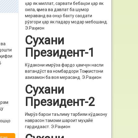
ҳар як миллат, сарвати бебаҳои ҳар як
оила, ҷомеа ва давлат ба шумор
мераванд ва онҳо бахту саодати
рӯзгори ҳар як падару модар мебошанд.
Э.Раҳмон
Сухани
 ва
Президент-1
рдошти
 ҳифзи
.
Кӯдакони имрӯза фардо ҳамчун насли
ватандӯст ва номбардори Тоҷикистони
азизамон ба воя мерасанд.
Э.Раҳмон
Сухани
Президент-2
арам
қу
Имрӯз барои таълиму тарбияи кӯдакону
наврасон тамоми шароит муҳайё
лошҳо
гардидааст.
Э.Раҳмон
ар...