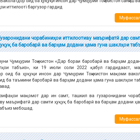
Ваколатдор оид ба ҳуқуқи инсон дар Ҷумҳурии Тоҷикистон санҷиш в
ои иттилоотї баргузор гардид
Муфассалт
Гузаронидани чорабиниҳои иттилоотиву маърифатӣ дар сам
ҳуқуқ ба баробарӣ ва барҳам додани ҳама гуна шаклҳои таб
уни Ҷумҳурии Тоҷикистон «Дар бораи баробарӣ ва барҳам дода
лҳои табъиз», ки 19 июли соли 2022 қабул гардидааст, ма
ор оид ба ҳуқуқи инсон дар Ҷумҳурии Тоҷикистон мақоми вако
ид ба таъмини баробарӣ ва барҳам додани ҳама гуна шаклҳои та
авад.
азифаҳои мақомот дар ин самт, ташкил ва гузаронидани чора
ву маърифатӣ дар самти ҳуқуқ ба баробарӣ ва барҳам додани ҳа
абъиз мебошад.
Муфассалт