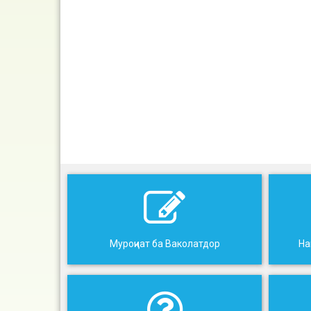
Муроҷиат ба Ваколатдор
На