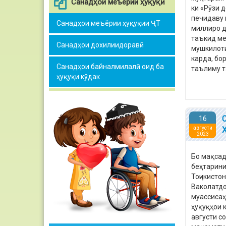
Санадҳои меъёрии ҳуқуқӣ
ки «Рӯзи 
печидаву 
Санадҳои меъёрии ҳуқуқии ҶТ
миллиро д
таъкид ме
Санадҳои дохилиидоравӣ
мушкилоти
карда, бор
Санадҳои байналмилалӣ оид ба
таълиму т
ҳуқуқи кӯдак
16
августи
2023
Бо мақсад
беҳтарини
Тоҷикисто
Ваколатдо
муассисаҳ
ҳуқуқҳои 
августи с