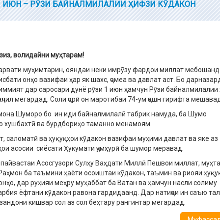
1 ИЮН – РӮЗИ БАЙНАЛМИЛАЛИИ ҲИФЗИ КӮДАКОН
зиз, волидайни муҳтарам!
арвати муҳимтарин, ояндаи неки имрӯзу фардои миллат мебошанд
исбати онҳо вазифаи ҳар як шахс, ҷомеа ва давлат аст. Бо дарназа
иммият дар саросари дунё рӯзи 1 июн ҳамчун Рӯзи байналмилалии
аҷлил мегардад. Соли ҷорӣ он маротибаи 74-ум ҷашн гирифта мешавад
она Шуморо бо ин иди байналмилалӣ табрик намуда, ба Шумо
 хушбахтӣ ва бурдбориҳо таманно менамоям.
т, саломатӣ ва ҳуқуқҳои кӯдакон вазифаи муҳими давлат ва яке аз
ои асосии сиёсати Ҳукумати ҷумҳурӣ ба шумор меравад.
пайвастаи Асосгузори Сулҳу Ваҳдати Миллӣ Пешвои миллат, муҳт
аҳмон ба таъмини ҳаёти осоиштаи кӯдакон, таъмин ва риояи ҳуқу
онҳо, дар руҳияи меҳру муҳаббат ба Ватан ва ҳамчун насли солиму
арбия ёфтани кӯдакон равона гардидаанд. Дар натиҷаи ин саъю та
зандони кишвар сол аз сол беҳтару рангинтар мегардад.
Муфассалт