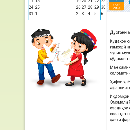
17
18
19
20
21
22
23
июни
24
25
26
27
28
29
30
2023
31
1
2
3
4
5
6
Дӯстони а
Кӯдакон с
ғамхорӣ н
чунин муҳ
кӯдакон т
Ман самим
саломатию
Ҳифзи ҳаё
афзалиятҳ
Иқдомҳои 
Эмомалӣ Р
озодиҳои 
созанда т
ҳаёти фар