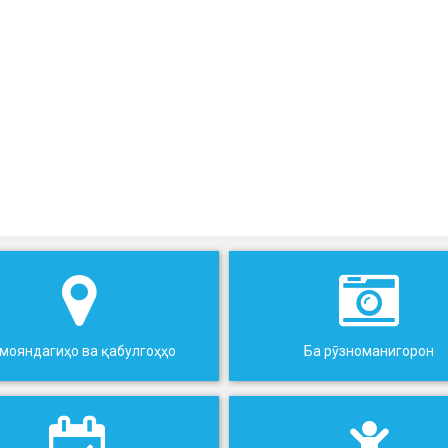
мояндагиҳо ва қабулгоҳҳо
Ба рӯзноманигорон