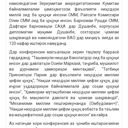
намояндагони Зеркумитаи аккредитатсионии Кумитаи
байналмилалии ҳамоҳангсози фаъолияти ниҳодҳои
миллӣ оид ба ҳуқуқи инсони СММ, Раёсати Комиссари
Олии СММ оид ба ҳуқуқи инсон, Барномаи Рушди СММ,
Дафтари барномаҳои САҲА дар Душанбе, корпусҳои
дипломатии муқими Душанбе, сохторҳои ҷомеаи
шаҳрвандӣ ва намояндагони ВАО дар маҷмуъ зиёда аз
120 нафар иштирок намуданд.
Дар конференсия масъалаҳои зерин таҳлилу баррасӣ
гардиданд: “Ташаккули ниҳоди Ваколатдор оид ба ҳуқуқи
инсон дар давлатҳои Осиёи Марказӣ, таҷриба, мушкилот
ва дурнамои ҳамкориҳои минтақавӣ”, “Татбиқи
Принсипҳои Париж дар фаъолияти ниҳодҳои миллии
ҳифзи ҳуқуқ”, “Нақши ниҳодҳои миллии ҳифзи ҳуқуқ дар
иҷрои уҳдадориҳои байналмилалӣ дар соҳаи ҳуқуқи
инсон”, “Ҳамкории мутақобилаи ниҳодҳои миллии ҳифзи
ҳуқуқ бо мақомоти давлатӣ ва ҷомеаи шаҳрвандӣ”,
“Механизми миллии пешгирикунанда (Омбудсман+)”,
“Нақши ниҳодҳои миллии ҳифзи ҳуқуқ вобаста ба таълим
ва маърифатнокӣ дар соҳаи ҳуқуқи инсон” ва ғайра.
Аз натиҷаи кори конференсия аз ҷониби иштирокчиёни