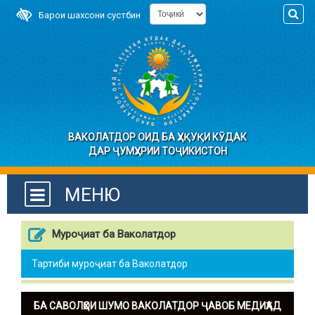
Барои шахсони сустбин
ВАКОЛАТДОР ОИД БА ҲУҚУҚИ КӮДАК
ДАР ҶУМҲУРИИ ТОҶИКИСТОН
МЕНЮ
Муроҷиат ба Ваколатдор
Тартиби муроҷиат ба Ваколатдор
БА САВОЛҲОИ ШУМО ВАКОЛАТДОР ҶАВОБ МЕДИҲАД