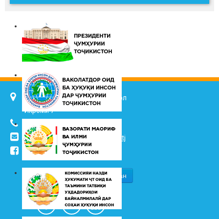
734025, ш. Душанбе, кӯч. Ҷалол
Икромӣ 7
(+992 37) 2217352
info@vhk.tj
,
info@ombudsman.tj
/kudakon