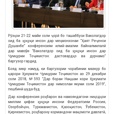
Рӯзҳои 21-22 майи соли ҷорӣ бо ташаббуси Ваколатдор
оид ба ҳуқуқи инсон дар меҳмонхонаи “Ҳаят Реҷенси
Душанбе” конференсияи илмӣ-амалии байналмилалӣ
дар мавзўи “Ваколатдор оид ба ҳуқуқи инсон дар
Ҷумҳурии Тоҷикистон: дастовардҳо ва дурнамо”
баргузор гардид.
Бояд зикр намуд, ки баргузории чорабинии мазкур бо
қарори Ҳукумати Ҷумҳурии Тоҷикистон аз 29 декабри
соли 2018, №593 “Дар бораи Нақшаи кори Ҳукумати
Ҷумҳурии Тоҷикистон дар нимсолаи якуми соли 2019”,
пешбинӣ шуда буд.
Дар конференсия роҳбарон ва намояндагони ниҳодҳои
миллии ҳифзи ҳуқуқи инсони Федератсияи Россия,
Озорбойҷон, Туркманистон, Қазоқистон, Ўзбекистон,
Қирғизистон, роҳбарону кормандони мақомоти давлатӣ,