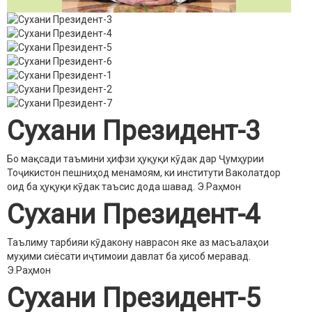
Сухани Президент-3
Бо мақсади таъмини ҳифзи ҳуқуқи кӯдак дар Ҷумҳурии
Тоҷикистон пешниҳод менамоям, ки институти Ваколатдор
оид ба ҳуқуқи кӯдак таъсис дода шавад.
Э.Раҳмон
Сухани Президент-4
Таълиму тарбияи кӯдакону наврасон яке аз масъалаҳои
муҳими сиёсати иҷтимоии давлат ба ҳисоб меравад.
Э.Раҳмон
Сухани Президент-5