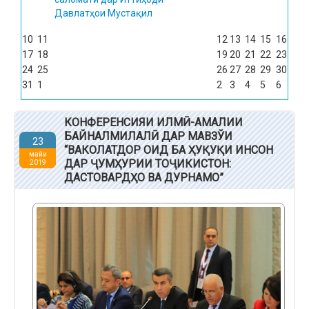
Давлатҳои Мустақил
10
11
12
13
14
15
16
17
18
19
20
21
22
23
24
25
26
27
28
29
30
31
1
2
3
4
5
6
КОНФЕРЕНСИЯИ ИЛМӢ-АМАЛИИ
БАЙНАЛМИЛАЛӢ ДАР МАВЗЎИ
23
“ВАКОЛАТДОР ОИД БА ҲУҚУҚИ ИНСОН
майи
ДАР ҶУМҲУРИИ ТОҶИКИСТОН:
2019
ДАСТОВАРДҲО ВА ДУРНАМО”