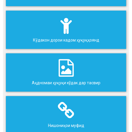
Кӯдакон дорои кадом ҳуқуқҳоянд
Аҳдномаи ҳуқуқи кўдак дар тасвир
Нишониҳои муфид