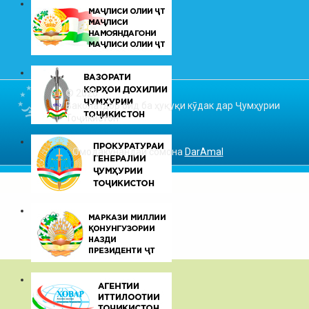
© 2026
Ваколатдор оид ба ҳуқуқи кӯдак дар Ҷумҳурии
Тоҷикистон
Омодакунандаи сомона
DarAmal