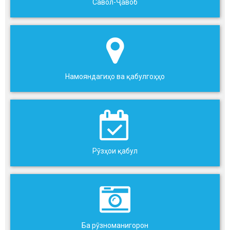
Савол-Ҷавоб
Намояндагиҳо ва қабулгоҳҳо
Рӯзҳои қабул
Ба рӯзноманигорон