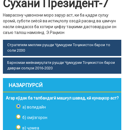
Сухани Президент-7
Наврасону ҷавонони моро зарур аст, ки ба қадри сулҳу
оромӣ, суботи сиёсӣ ва истиқлолу озодӣ расанд ва ҳамчун
насли ояндасоз ба хотири ҳифзу таҳкими дастовардҳои он
саъю талош намоянд.
Э.Раҳмон
Стратегияи миллии рушди Ҷумҳурии Тоҷикистон барои то
соли 2030
Барномаи миёнамуҳлати рушди Ҷумҳурии Тоҷикистон барои
давраи солҳои 2016-2020
НАЗАРПУРСӢ
Агар кӯдак ба талбандагӣ машғул шавад, кӣ кунаҳкор аст?
а) волидайн
б) омӯзгорон
в) ҷомеа