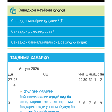
Санадҳои меъёрии ҳуқуқӣ
Санадҳои меъёрии ҳуқуқии ҶТ
Санадҳои дохилиидоравӣ
Санадҳои байналмилалӣ оид ба ҳуқуқи кӯдак
ТАҚВИМИ ХАБАРҲО
Август
2026
Дн
Сш
Чн
Пш
Ҷм
Шб
Ян
27
28
29
30
31
1
2
4
ЭЪЛОНИ ОЗМУНИ
байналмиллалии эҷодӣ оид ба
эссе, видеосюжет, акс ва расми
3
5
6
7
8
9
беҳтарин таҳти унвони «Ҳуқуқ ба
саломатӣ дар Иттиҳоди