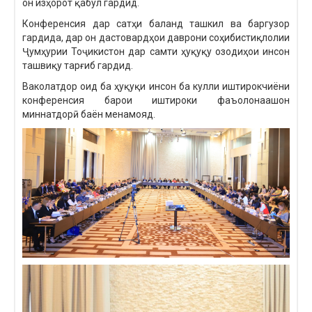
он изҳорот қабул гардид.
Конференсия дар сатҳи баланд ташкил ва баргузор
гардида, дар он дастовардҳои даврони соҳибистиқлолии
Ҷумҳурии Тоҷикистон дар самти ҳуқуқу озодиҳои инсон
ташвиқу тарғиб гардид.
Ваколатдор оид ба ҳуқуқи инсон ба кулли иштирокчиёни
конференсия барои иштироки фаъолонаашон
миннатдорӣ баён менамояд.