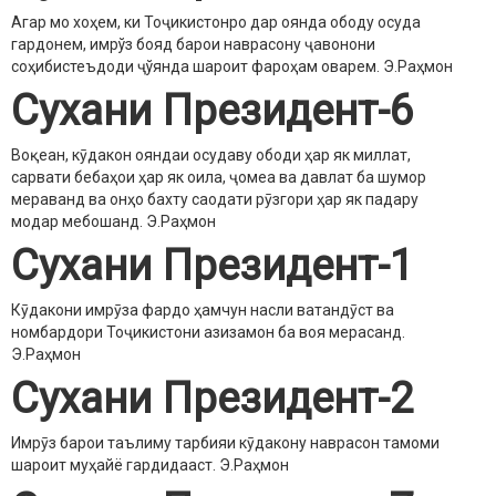
Агар мо хоҳем, ки Тоҷикистонро дар оянда ободу осуда
гардонем, имрўз бояд барои наврасону ҷавонони
соҳибистеъдоди ҷўянда шароит фароҳам оварем.
Э.Раҳмон
Сухани Президент-6
Воқеан, кӯдакон ояндаи осудаву ободи ҳар як миллат,
сарвати бебаҳои ҳар як оила, ҷомеа ва давлат ба шумор
мераванд ва онҳо бахту саодати рӯзгори ҳар як падару
модар мебошанд.
Э.Раҳмон
Сухани Президент-1
Кӯдакони имрӯза фардо ҳамчун насли ватандӯст ва
номбардори Тоҷикистони азизамон ба воя мерасанд.
Э.Раҳмон
Сухани Президент-2
Имрӯз барои таълиму тарбияи кӯдакону наврасон тамоми
шароит муҳайё гардидааст.
Э.Раҳмон