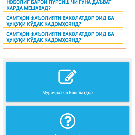
НОБОЛИҒ БАРОИ ПУРСИШ ЧӢ ГУНА ДАЪВАТ
КАРДА МЕШАВАД?
САМТҲОИ ФАЪОЛИЯТИ ВАКОЛАТДОР ОИД БА
ҲУҚУҚИ КЎДАК КАДОМҲОЯНД?
САМТҲОИ ФАЪОЛИЯТИ ВАКОЛАТДОР ОИД БА
ҲУҚУҚИ КЎДАК КАДОМҲОЯНД?
Муроҷиат ба Ваколатдор