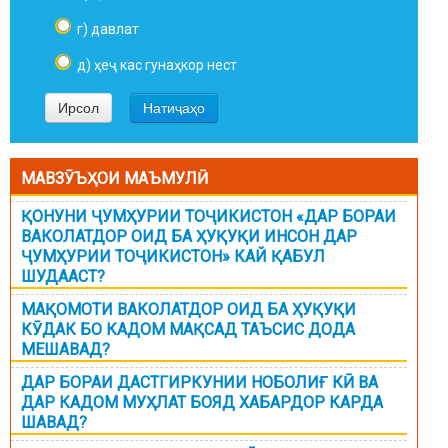
г) давлат
д) ҳеҷ кас гунаҳкор нест
МАВЗӮЪҲОИ МАЪМУЛӢ
ҚОНУНИ ҶУМҲУРИИ ТОҶИКИСТОН «ДАР БОРАИ
ВАКОЛАТДОР ОИД БА ҲУҚУҚИ ИНСОН ДАР
ҶУМҲУРИИ ТОҶИКИСТОН» КАЙ ҚАБУЛ
ШУДААСТ?
МАҚОМОТИ ВАКОЛАТДОР ОИД БА ҲУҚУҚИ
КӮДАК БО КАДОМ МАҚСАД ТАЪСИС ДОДА
МЕШАВАД?
ДАР БОРАИ ДАСТГИРКУНИИ НОБОЛИҒ КӢ ВА
ДАР КАДОМ МУҲЛАТ БОЯД ХАБАРДОР КАРДА
ШАВАД?