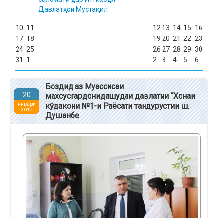
Давлатҳои Мустақил
10
11
12
13
14
15
16
17
18
19
20
21
22
23
24
25
26
27
28
29
30
31
1
2
3
4
5
6
Боздид аз Муассисаи
20
махсусгардонидашудаи давлатии “Хонаи
январи
кӯдакони №1-и Раёсати тандурустии ш.
2017
Душанбе