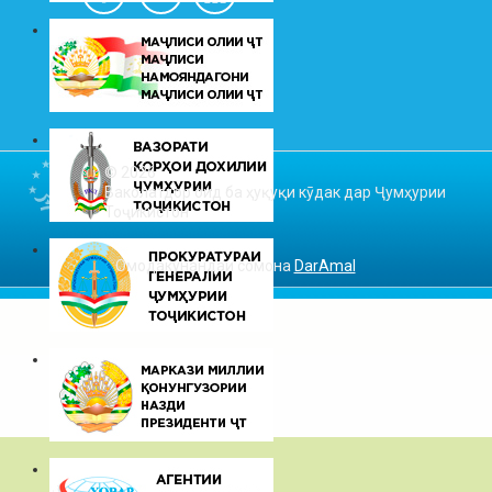
© 2026
Ваколатдор оид ба ҳуқуқи кӯдак дар Ҷумҳурии
Тоҷикистон
Омодакунандаи сомона
DarAmal