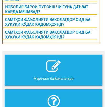
НОБОЛИҒ БАРОИ ПУРСИШ ЧӢ ГУНА ДАЪВАТ
КАРДА МЕШАВАД?
САМТҲОИ ФАЪОЛИЯТИ ВАКОЛАТДОР ОИД БА
ҲУҚУҚИ КЎДАК КАДОМҲОЯНД?
САМТҲОИ ФАЪОЛИЯТИ ВАКОЛАТДОР ОИД БА
ҲУҚУҚИ КЎДАК КАДОМҲОЯНД?
Муроҷиат ба Ваколатдор