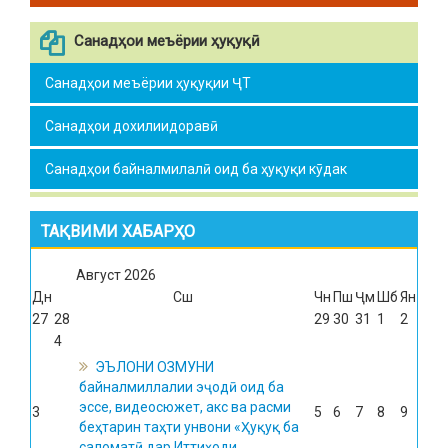
Санадҳои меъёрии ҳуқуқӣ
Санадҳои меъёрии ҳуқуқии ҶТ
Санадҳои дохилиидоравӣ
Санадҳои байналмилалӣ оид ба ҳуқуқи кӯдак
ТАҚВИМИ ХАБАРҲО
Август
2026
Дн
Сш
Чн
Пш
Ҷм
Шб
Ян
27
28
29
30
31
1
2
4
ЭЪЛОНИ ОЗМУНИ
байналмиллалии эҷодӣ оид ба
эссе, видеосюжет, акс ва расми
3
5
6
7
8
9
беҳтарин таҳти унвони «Ҳуқуқ ба
саломатӣ дар Иттиҳоди