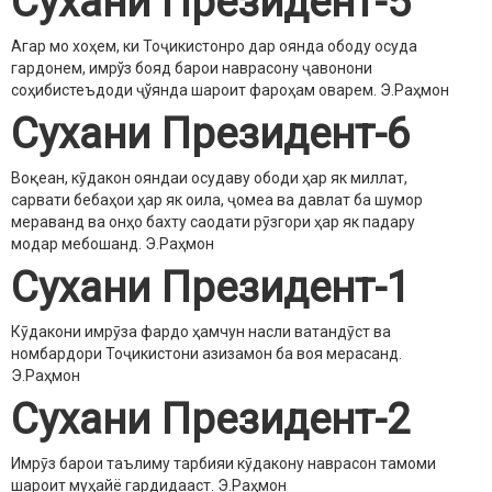
Сухани Президент-5
Агар мо хоҳем, ки Тоҷикистонро дар оянда ободу осуда
гардонем, имрўз бояд барои наврасону ҷавонони
соҳибистеъдоди ҷўянда шароит фароҳам оварем.
Э.Раҳмон
Сухани Президент-6
Воқеан, кӯдакон ояндаи осудаву ободи ҳар як миллат,
сарвати бебаҳои ҳар як оила, ҷомеа ва давлат ба шумор
мераванд ва онҳо бахту саодати рӯзгори ҳар як падару
модар мебошанд.
Э.Раҳмон
Сухани Президент-1
Кӯдакони имрӯза фардо ҳамчун насли ватандӯст ва
номбардори Тоҷикистони азизамон ба воя мерасанд.
Э.Раҳмон
Сухани Президент-2
Имрӯз барои таълиму тарбияи кӯдакону наврасон тамоми
шароит муҳайё гардидааст.
Э.Раҳмон