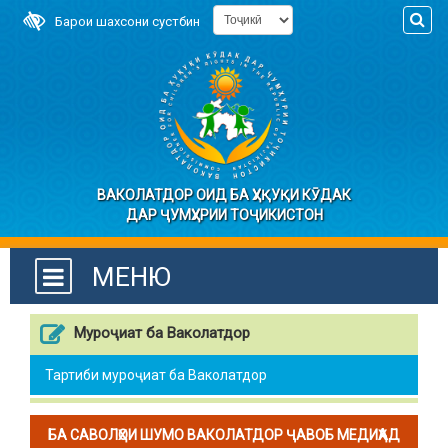
Барои шахсони сустбин
ВАКОЛАТДОР ОИД БА ҲУҚУҚИ КӮДАК
ДАР ҶУМҲУРИИ ТОҶИКИСТОН
МЕНЮ
Муроҷиат ба Ваколатдор
Тартиби муроҷиат ба Ваколатдор
БА САВОЛҲОИ ШУМО ВАКОЛАТДОР ҶАВОБ МЕДИҲАД