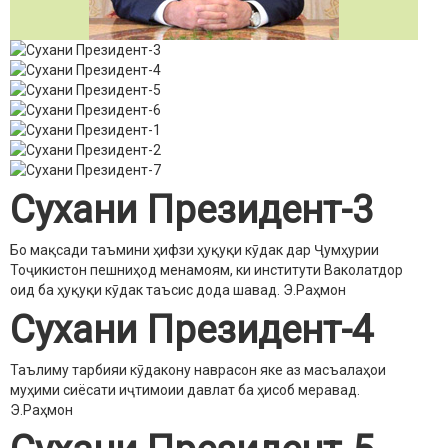
Сухани Президент-3
Бо мақсади таъмини ҳифзи ҳуқуқи кӯдак дар Ҷумҳурии
Тоҷикистон пешниҳод менамоям, ки институти Ваколатдор
оид ба ҳуқуқи кӯдак таъсис дода шавад.
Э.Раҳмон
Сухани Президент-4
Таълиму тарбияи кӯдакону наврасон яке аз масъалаҳои
муҳими сиёсати иҷтимоии давлат ба ҳисоб меравад.
Э.Раҳмон