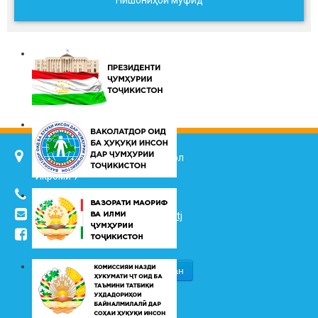
Нишониҳои муфид
734025, ш. Душанбе, кӯч. Ҷалол
Икромӣ 7
(+992 37) 2217352
info@vhk.tj
,
info@ombudsman.tj
/kudakon