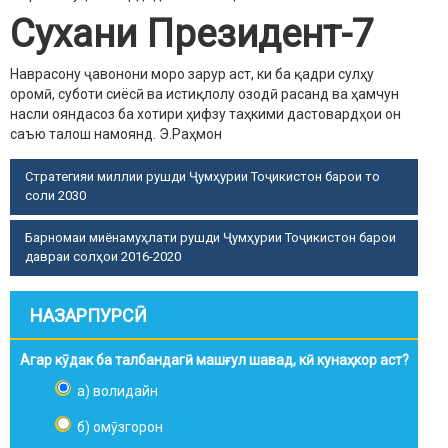
Сухани Президент-7
Наврасону ҷавонони моро зарур аст, ки ба қадри сулҳу
оромӣ, суботи сиёсӣ ва истиқлолу озодӣ расанд ва ҳамчун
насли ояндасоз ба хотири ҳифзу таҳкими дастовардҳои он
саъю талош намоянд.
Э.Раҳмон
Стратегияи миллии рушди Ҷумҳурии Тоҷикистон барои то
соли 2030
Барномаи миёнамуҳлати рушди Ҷумҳурии Тоҷикистон барои
давраи солҳои 2016-2020
НАЗАРПУРСӢ
Агар кӯдак ба талбандагӣ машғул шавад, кӣ кунаҳкор аст?
а) волидайн
б) омӯзгорон