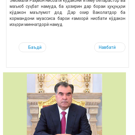
Эмомалӣ Раҳмон нисбати кӯдакони ятиму бепарастор ва
маъюб суҳбат намуда, ба ҳозирин дар бораи ҳуқуқҳои
кӯдакон маълумот дод. Дар охир Ваколатдор ба
кормандони муассиса барои ғамхорӣ нисбати кӯдакон
изҳори миннатдорӣ намуд.
Баъдӣ
Навбатӣ