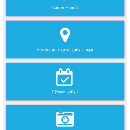
Савол-Ҷавоб
Намояндагиҳо ва қабулгоҳҳо
Рӯзҳои қабул