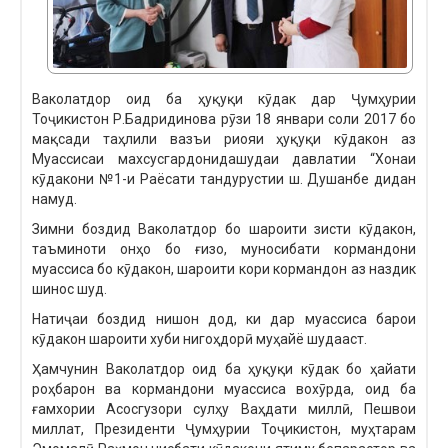
Ваколатдор оид ба ҳуқуқи кӯдак дар Ҷумҳурии
Тоҷикистон Р.Бадридинова рӯзи 18 январи соли 2017 бо
мақсади таҳлили вазъи риояи ҳуқуқи кӯдакон аз
Муассисаи махсусгардонидашудаи давлатии “Хонаи
кӯдакони №1-и Раёсати тандурустии ш. Душанбе дидан
намуд.
Зимни боздид Ваколатдор бо шароити зисти кӯдакон,
таъминоти онҳо бо ғизо, муносибати кормандони
муассиса бо кӯдакон, шароити кори кормандон аз наздик
шинос шуд.
Натиҷаи боздид нишон дод, ки дар муассиса барои
кӯдакон шароити хуби нигоҳдорӣ муҳайё шудааст.
Ҳамчунин Ваколатдор оид ба ҳуқуқи кӯдак бо ҳайати
роҳбарон ва кормандони муассиса вохӯрда, оид ба
ғамхории Асосгузори сулҳу Ваҳдати миллӣ, Пешвои
миллат, Президенти Ҷумҳурии Тоҷикистон, муҳтарам