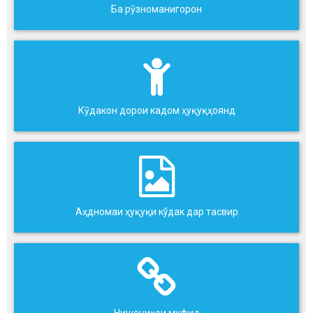
Ба рӯзноманигорон
Кӯдакон дорои кадом ҳуқуқҳоянд
Аҳдномаи ҳуқуқи кўдак дар тасвир