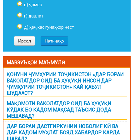
в) ҷомеа
г) давлат
д) ҳеҷ кас гунаҳкор нест
МАВЗӮЪҲОИ МАЪМУЛӢ
ҚОНУНИ ҶУМҲУРИИ ТОҶИКИСТОН «ДАР БОРАИ
ВАКОЛАТДОР ОИД БА ҲУҚУҚИ ИНСОН ДАР
ҶУМҲУРИИ ТОҶИКИСТОН» КАЙ ҚАБУЛ
ШУДААСТ?
МАҚОМОТИ ВАКОЛАТДОР ОИД БА ҲУҚУҚИ
КӮДАК БО КАДОМ МАҚСАД ТАЪСИС ДОДА
МЕШАВАД?
ДАР БОРАИ ДАСТГИРКУНИИ НОБОЛИҒ КӢ ВА
ДАР КАДОМ МУҲЛАТ БОЯД ХАБАРДОР КАРДА
ШАВАД?