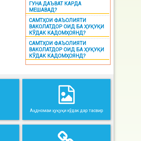
ГУНА ДАЪВАТ КАРДА
МЕШАВАД?
САМТҲОИ ФАЪОЛИЯТИ
ВАКОЛАТДОР ОИД БА ҲУҚУҚИ
КЎДАК КАДОМҲОЯНД?
САМТҲОИ ФАЪОЛИЯТИ
ВАКОЛАТДОР ОИД БА ҲУҚУҚИ
КЎДАК КАДОМҲОЯНД?
Аҳдномаи ҳуқуқи кўдак дар тасвир