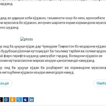
варданд.
дид аз ҳуҷраҳои хоби кӯдакон, таъминоти онҳо бо ғизо, муносибати
и муассиса бо кӯдакон, инчунин шароити кории кормандони муасс
нос шуданд.
р оид ба ҳуқуқи кӯдак дар Ҷумҳурии Тоҷикистон бо модарони кӯдако
и будубоши рӯзонаи кутоҳмудат ба таълиму тарбия ва солимгардо
ӣ фаро гирифта шуданд ҳамсуҳбат гардид. Волидони кӯдакон аз
онии мутахассисони марказ изҳори қаноатмандӣ намуданд.
ор оид ба ҳуқуқи кӯдак ба роҳбарият ва кормандони муассис
а нигоҳубини кӯдакон изҳори минатдорӣ намуд.
Баъдӣ
Навб