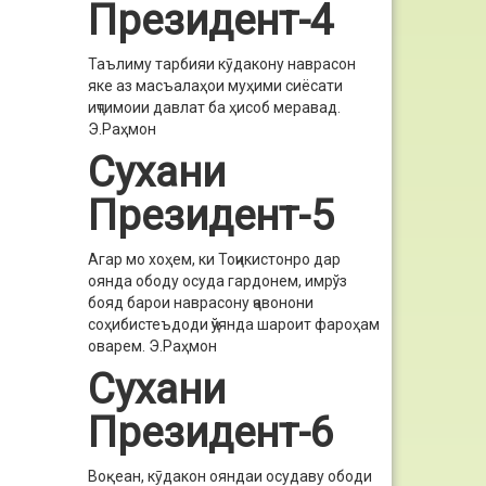
Президент-4
Таълиму тарбияи кӯдакону наврасон
яке аз масъалаҳои муҳими сиёсати
иҷтимоии давлат ба ҳисоб меравад.
Э.Раҳмон
Сухани
Президент-5
Агар мо хоҳем, ки Тоҷикистонро дар
оянда ободу осуда гардонем, имрўз
бояд барои наврасону ҷавонони
соҳибистеъдоди ҷўянда шароит фароҳам
оварем.
Э.Раҳмон
Сухани
Президент-6
Воқеан, кӯдакон ояндаи осудаву ободи