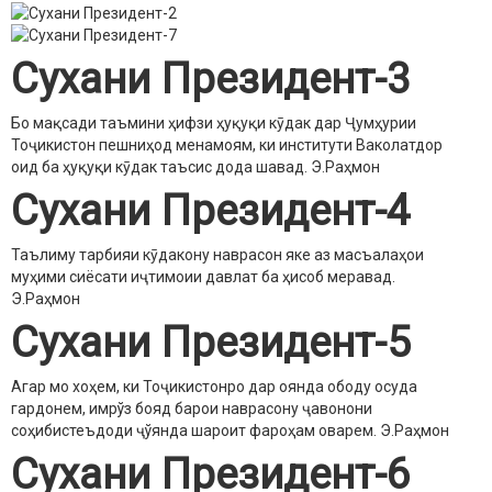
Сухани Президент-3
Бо мақсади таъмини ҳифзи ҳуқуқи кӯдак дар Ҷумҳурии
Тоҷикистон пешниҳод менамоям, ки институти Ваколатдор
оид ба ҳуқуқи кӯдак таъсис дода шавад.
Э.Раҳмон
Сухани Президент-4
Таълиму тарбияи кӯдакону наврасон яке аз масъалаҳои
муҳими сиёсати иҷтимоии давлат ба ҳисоб меравад.
Э.Раҳмон
Сухани Президент-5
Агар мо хоҳем, ки Тоҷикистонро дар оянда ободу осуда
гардонем, имрўз бояд барои наврасону ҷавонони
соҳибистеъдоди ҷўянда шароит фароҳам оварем.
Э.Раҳмон
Сухани Президент-6