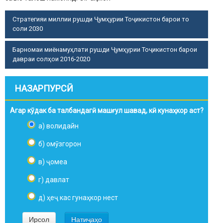
Стратегияи миллии рушди Ҷумҳурии Тоҷикистон барои то
соли 2030
Барномаи миёнамуҳлати рушди Ҷумҳурии Тоҷикистон барои
давраи солҳои 2016-2020
НАЗАРПУРСӢ
Агар кӯдак ба талбандагӣ машғул шавад, кӣ кунаҳкор аст?
а) волидайн
б) омӯзгорон
в) ҷомеа
г) давлат
д) ҳеҷ кас гунаҳкор нест