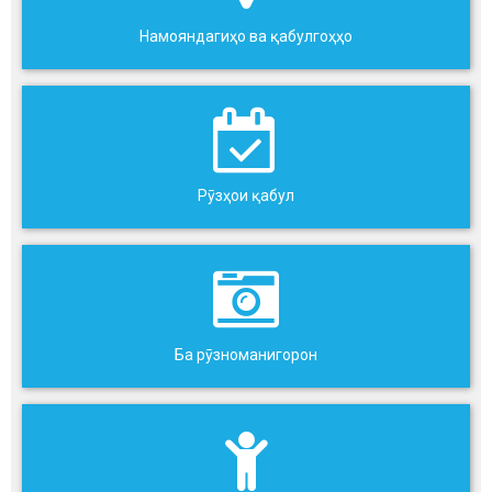
Намояндагиҳо ва қабулгоҳҳо
Рӯзҳои қабул
Ба рӯзноманигорон