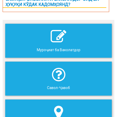
ҲУҚУҚИ КЎДАК КАДОМҲОЯНД?
Муроҷиат ба Ваколатдор
Савол-Ҷавоб