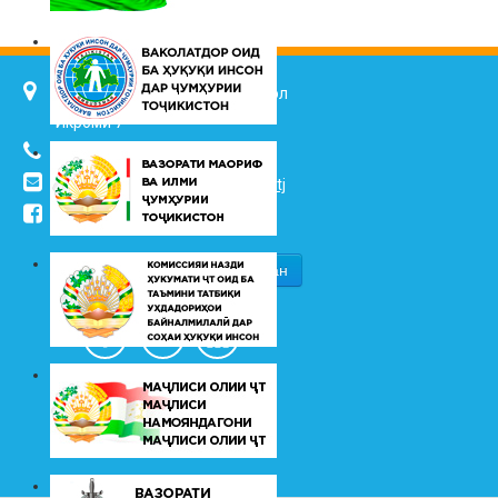
734025, ш. Душанбе, кӯч. Ҷалол
Икромӣ 7
(+992 37) 2217352
info@vhk.tj
,
info@ombudsman.tj
/kudakon