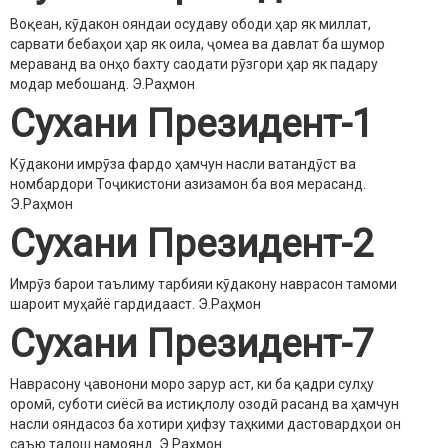
Воқеан, кӯдакон ояндаи осудаву ободи ҳар як миллат,
сарвати бебаҳои ҳар як оила, ҷомеа ва давлат ба шумор
мераванд ва онҳо бахту саодати рӯзгори ҳар як падару
модар мебошанд.
Э.Раҳмон
Сухани Президент-1
Кӯдакони имрӯза фардо ҳамчун насли ватандӯст ва
номбардори Тоҷикистони азизамон ба воя мерасанд.
Э.Раҳмон
Сухани Президент-2
Имрӯз барои таълиму тарбияи кӯдакону наврасон тамоми
шароит муҳайё гардидааст.
Э.Раҳмон
Сухани Президент-7
Наврасону ҷавонони моро зарур аст, ки ба қадри сулҳу
оромӣ, суботи сиёсӣ ва истиқлолу озодӣ расанд ва ҳамчун
насли ояндасоз ба хотири ҳифзу таҳкими дастовардҳои он
саъю талош намоянд.
Э.Раҳмон