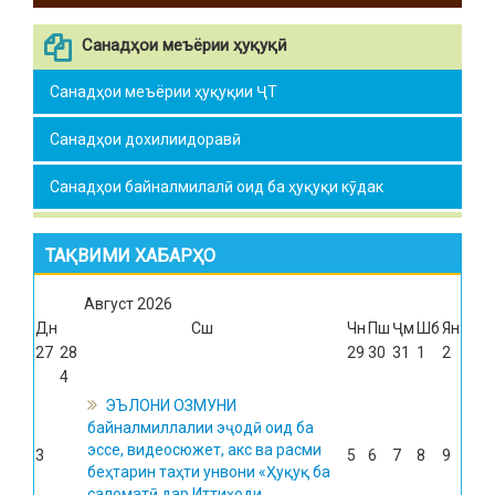
Санадҳои меъёрии ҳуқуқӣ
Санадҳои меъёрии ҳуқуқии ҶТ
Санадҳои дохилиидоравӣ
Санадҳои байналмилалӣ оид ба ҳуқуқи кӯдак
ТАҚВИМИ ХАБАРҲО
Август
2026
Дн
Сш
Чн
Пш
Ҷм
Шб
Ян
27
28
29
30
31
1
2
4
ЭЪЛОНИ ОЗМУНИ
байналмиллалии эҷодӣ оид ба
эссе, видеосюжет, акс ва расми
3
5
6
7
8
9
беҳтарин таҳти унвони «Ҳуқуқ ба
саломатӣ дар Иттиҳоди