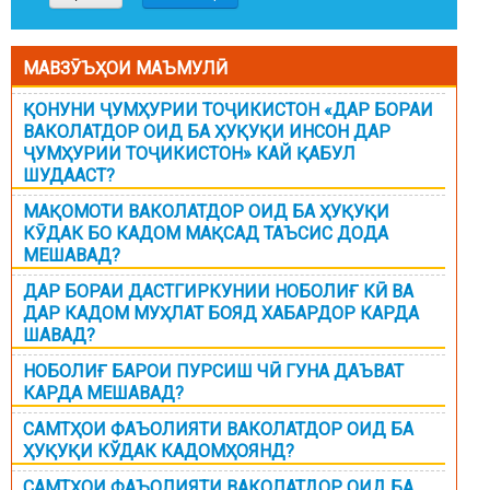
МАВЗӮЪҲОИ МАЪМУЛӢ
ҚОНУНИ ҶУМҲУРИИ ТОҶИКИСТОН «ДАР БОРАИ
ВАКОЛАТДОР ОИД БА ҲУҚУҚИ ИНСОН ДАР
ҶУМҲУРИИ ТОҶИКИСТОН» КАЙ ҚАБУЛ
ШУДААСТ?
МАҚОМОТИ ВАКОЛАТДОР ОИД БА ҲУҚУҚИ
КӮДАК БО КАДОМ МАҚСАД ТАЪСИС ДОДА
МЕШАВАД?
ДАР БОРАИ ДАСТГИРКУНИИ НОБОЛИҒ КӢ ВА
ДАР КАДОМ МУҲЛАТ БОЯД ХАБАРДОР КАРДА
ШАВАД?
НОБОЛИҒ БАРОИ ПУРСИШ ЧӢ ГУНА ДАЪВАТ
КАРДА МЕШАВАД?
САМТҲОИ ФАЪОЛИЯТИ ВАКОЛАТДОР ОИД БА
ҲУҚУҚИ КЎДАК КАДОМҲОЯНД?
САМТҲОИ ФАЪОЛИЯТИ ВАКОЛАТДОР ОИД БА