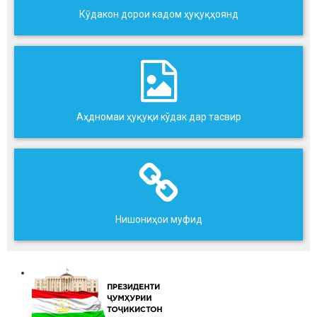
Кӯдакон дорои кадом ҳуқуқҳоянд
Аҳдномаи ҳуқуқи кўдак дар тасвир
Нишониҳои муфид