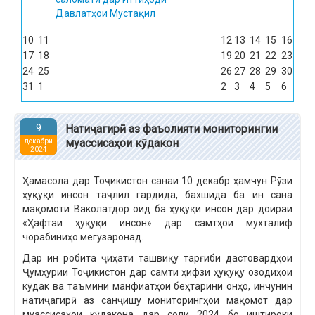
Давлатҳои Мустақил
10
11
12
13
14
15
16
17
18
19
20
21
22
23
24
25
26
27
28
29
30
31
1
2
3
4
5
6
9
Натиҷагирӣ аз фаъолияти мониторингии
муассисаҳои кӯдакон
декабри
2024
Ҳамасола дар Тоҷикистон санаи 10 декабр ҳамчун Рӯзи
ҳуқуқи инсон таҷлил гардида, бахшида ба ин сана
мақомоти Ваколатдор оид ба ҳуқуқи инсон дар доираи
«Ҳафтаи ҳуқуқи инсон» дар самтҳои мухталиф
чорабиниҳо мегузаронад.
Дар ин робита ҷиҳати ташвиқу тарғиби дастовардҳои
Ҷумҳурии Тоҷикистон дар самти ҳифзи ҳуқуқу озодиҳои
кӯдак ва таъмини манфиатҳои беҳтарини онҳо, инчунин
натиҷагирӣ аз санҷишу мониторингҳои мақомот дар
муассисаҳои кӯдакона дар соли 2024 бо иштироки