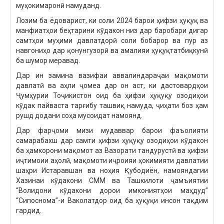
муҳокимаронӣ намуданд.
Лозим ба ёдоварист, ки соли 2024 барои ҳифзи ҳуқуқ ва
манфиатҳои беҳтарини кӯдакон низ дар баробари дигар
самтҳои муҳими давлатдорӣ соли бобарор ва пур аз
навгониҳо дар қонунгузорӣ ва амалияи ҳуқуқтатбиқкунӣ
ба шумор меравад.
Дар ин замина вазифаи аввалиндараҷаи мақомоти
давлатӣ ва аҳли ҷомеа дар он аст, ки дастовардҳои
Ҷумҳурии Тоҷикистон оид ба ҳифзи ҳуқуқу озодиҳои
кӯдак пайваста тарғибу ташвиқ намуда, ҷиҳати боз ҳам
рушд додани соҳа мусоидат намоянд.
Дар фарҷоми мизи мудаввар барои фаъолияти
самарабахш дар самти ҳифзи ҳуқуқу озодиҳои кӯдакон
ба ҳамкорони мақомот аз Вазорати тандурустӣ ва ҳифзи
иҷтимоии аҳолӣ, мақомоти иҷроияи ҳокимияти давлатии
шаҳри Истаравшан ва ноҳия Қубодиён, намояндагии
Хазинаи кӯдакони СММ ва Ташкилоти ҷамъиятии
“Волидони кӯдакони дорои имкониятҳои маҳдуд”
“Сипоснома”-и Ваколатдор оид ба ҳуқуқи инсон тақдим
гардид.