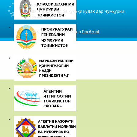
© 2026
Ваколатдор оид ба ҳуқуқи кӯдак дар Ҷумҳурии
Тоҷикистон
Омодакунандаи сомона
DarAmal