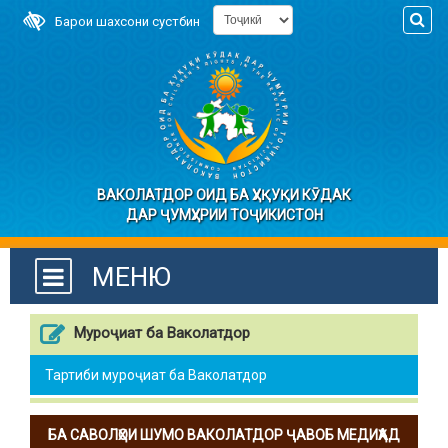
Барои шахсони сустбин
ВАКОЛАТДОР ОИД БА ҲУҚУҚИ КӮДАК
ДАР ҶУМҲУРИИ ТОҶИКИСТОН
МЕНЮ
Муроҷиат ба Ваколатдор
Тартиби муроҷиат ба Ваколатдор
БА САВОЛҲОИ ШУМО ВАКОЛАТДОР ҶАВОБ МЕДИҲАД