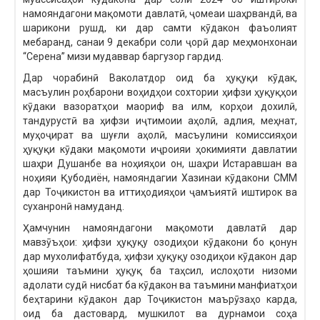
намояндагони мақомоти давлатӣ, ҷомеаи шаҳрвандӣ, ва
шарикони рушд, ки дар самти кӯдакон фаъолият
мебаранд, санаи 9 декабри соли ҷорӣ дар меҳмонхонаи
“Серена” мизи мудаввар баргузор гардид.
Дар чорабинӣ Ваколатдор оид ба ҳуқуқи кӯдак,
масъулин роҳбарони воҳидҳои сохтории ҳифзи ҳуқуқҳои
кӯдаки вазоратҳои маориф ва илм, корҳои дохилӣ,
тандурустӣ ва ҳифзи иҷтимоии аҳолӣ, адлия, меҳнат,
муҳоҷират ва шуғли аҳолӣ, масъулини комиссияҳои
ҳуқуқи кӯдаки мақомоти иҷроияи ҳокимияти давлатии
шаҳри Душанбе ва ноҳияҳои он, шаҳри Истаравшан ва
ноҳияи Қубодиён, намояндагии Хазинаи кӯдакони СММ
дар Тоҷикистон ва иттиҳодияҳои ҷамъиятӣ иштирок ва
суханронӣ намуданд.
Ҳамчунин намояндагони мақомоти давлатӣ дар
мавзӯъҳои: ҳифзи ҳуқуқу озодиҳои кӯдакони бо қонун
дар мухолифатбуда, ҳифзи ҳуқуқу озодиҳои кӯдакон дар
ҳошияи таъмини ҳуқуқ ба таҳсил, ислоҳоти низоми
адолати судӣ нисбат ба кӯдакон ва таъмини манфиатҳои
беҳтарини кӯдакон дар Тоҷикистон маърӯзаҳо карда,
оид ба дастовард, мушкилот ва дурнамои соҳа