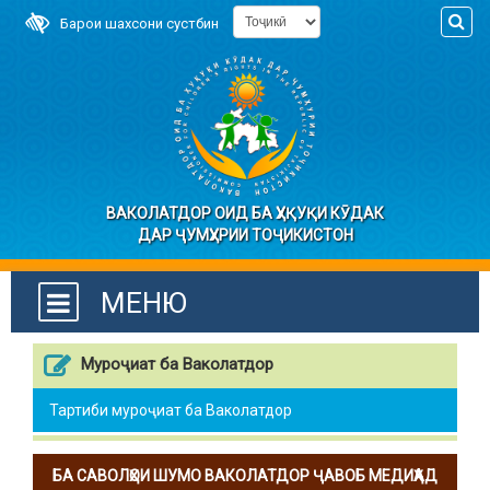
Барои шахсони сустбин
ВАКОЛАТДОР ОИД БА ҲУҚУҚИ КӮДАК
ДАР ҶУМҲУРИИ ТОҶИКИСТОН
МЕНЮ
Муроҷиат ба Ваколатдор
Тартиби муроҷиат ба Ваколатдор
БА САВОЛҲОИ ШУМО ВАКОЛАТДОР ҶАВОБ МЕДИҲАД