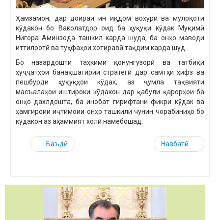
Ҳамзамон, дар доираи ин иқдом вохӯрӣ ва мулоқоти
кӯдакон бо Ваколатдор оид ба ҳуқуқи кӯдак Муқимӣ
Нигора Аминзода ташкил карда шуда, ба онҳо маводи
иттилоотӣ ва туҳфаҳои хотиравӣ тақдим карда шуд.
Бо назардошти таҳкими қонунгузорӣ ва татбиқи
ҳуҷҷатҳои банақшагирии стратегӣ дар самтҳи ҳифз ва
пешбурди ҳуқуқҳои кӯдак, аз ҷумла тақвияти
масъалаҳои иштироки кӯдакон дар қабули қарорҳои ба
онҳо дахлдошта, ба инобат гирифтани фикри кӯдак ва
ҳамгироии иҷтимоии онҳо ташкили чунин чорабиниҳо бо
кӯдакон аз аҳаммият холӣ намебошад.
Баъдӣ
Навбатӣ