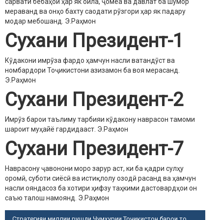
сарвати бебаҳои ҳар як оила, ҷомеа ва давлат ба шумор
мераванд ва онҳо бахту саодати рӯзгори ҳар як падару
модар мебошанд.
Э.Раҳмон
Сухани Президент-1
Кӯдакони имрӯза фардо ҳамчун насли ватандӯст ва
номбардори Тоҷикистони азизамон ба воя мерасанд.
Э.Раҳмон
Сухани Президент-2
Имрӯз барои таълиму тарбияи кӯдакону наврасон тамоми
шароит муҳайё гардидааст.
Э.Раҳмон
Сухани Президент-7
Наврасону ҷавонони моро зарур аст, ки ба қадри сулҳу
оромӣ, суботи сиёсӣ ва истиқлолу озодӣ расанд ва ҳамчун
насли ояндасоз ба хотири ҳифзу таҳкими дастовардҳои он
саъю талош намоянд.
Э.Раҳмон
Стратегияи миллии рушди Ҷумҳурии Тоҷикистон барои то