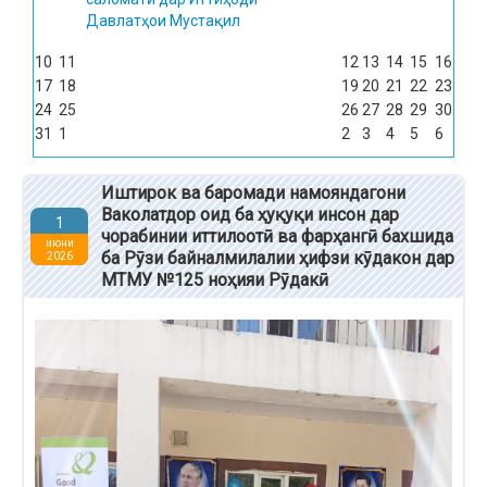
Давлатҳои Мустақил
10
11
12
13
14
15
16
17
18
19
20
21
22
23
24
25
26
27
28
29
30
31
1
2
3
4
5
6
Иштирок ва баромади намояндагони
Ваколатдор оид ба ҳуқуқи инсон дар
1
чорабинии иттилоотӣ ва фарҳангӣ бахшида
июни
ба Рӯзи байналмилалии ҳифзи кӯдакон дар
2026
МТМУ №125 ноҳияи Рӯдакӣ