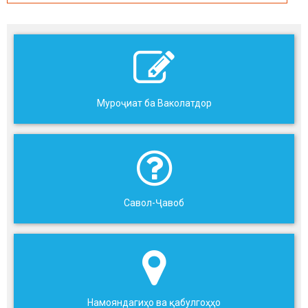
Муроҷиат ба Ваколатдор
Савол-Ҷавоб
Намояндагиҳо ва қабулгоҳҳо