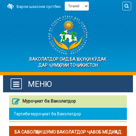
Барои шахсони сустбин
ВАКОЛАТДОР ОИД БА ҲУҚУҚИ КӮДАК
ДАР ҶУМҲУРИИ ТОҶИКИСТОН
МЕНЮ
Муроҷиат ба Ваколатдор
Тартиби муроҷиат ба Ваколатдор
БА САВОЛҲОИ ШУМО ВАКОЛАТДОР ҶАВОБ МЕДИҲАД