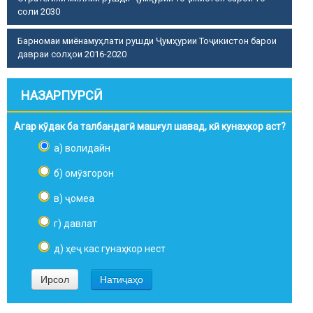
соли 2030
Барномаи миёнамуҳлати рушди Ҷумҳурии Тоҷикистон барои
давраи солҳои 2016-2020
НАЗАРПУРСӢ
Агар кӯдак ба талбандагӣ машғул шавад, кӣ кунаҳкор аст?
а) волидайн
б) омӯзгорон
в) ҷомеа
г) давлат
д) ҳеҷ кас гунаҳкор нест