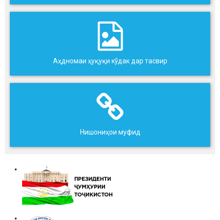
Аҳдномаи ҳуқуқи кўдак дар тасвир
Нишониҳои муфид