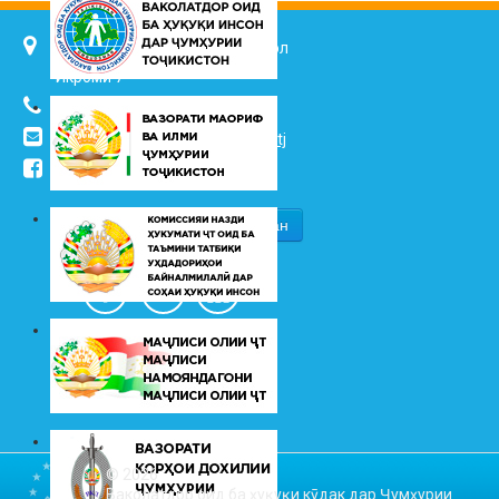
734025, ш. Душанбе, кӯч. Ҷалол
Икромӣ 7
(+992 37) 2217352
info@vhk.tj
,
info@ombudsman.tj
/kudakon
© 2026
Ваколатдор оид ба ҳуқуқи кӯдак дар Ҷумҳурии