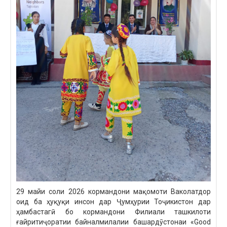
29 майи соли 2026 кормандони мақомоти Ваколатдор
оид ба ҳуқуқи инсон дар Ҷумҳурии Тоҷикистон дар
ҳамбастагӣ бо кормандони Филиали ташкилоти
ғайритиҷоратии байналмилалии башардӯстонаи «Good