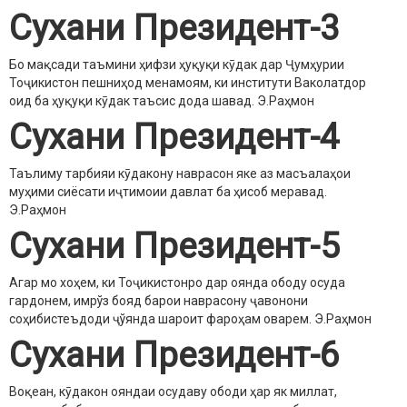
Сухани Президент-3
Бо мақсади таъмини ҳифзи ҳуқуқи кӯдак дар Ҷумҳурии
Тоҷикистон пешниҳод менамоям, ки институти Ваколатдор
оид ба ҳуқуқи кӯдак таъсис дода шавад.
Э.Раҳмон
Сухани Президент-4
Таълиму тарбияи кӯдакону наврасон яке аз масъалаҳои
муҳими сиёсати иҷтимоии давлат ба ҳисоб меравад.
Э.Раҳмон
Сухани Президент-5
Агар мо хоҳем, ки Тоҷикистонро дар оянда ободу осуда
гардонем, имрўз бояд барои наврасону ҷавонони
соҳибистеъдоди ҷўянда шароит фароҳам оварем.
Э.Раҳмон
Сухани Президент-6
Воқеан, кӯдакон ояндаи осудаву ободи ҳар як миллат,