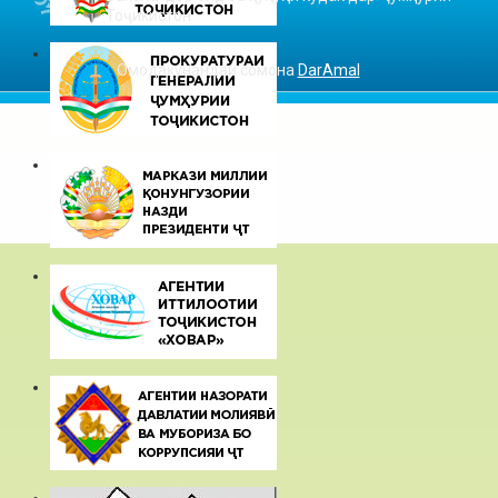
Тоҷикистон
Омодакунандаи сомона
DarAmal