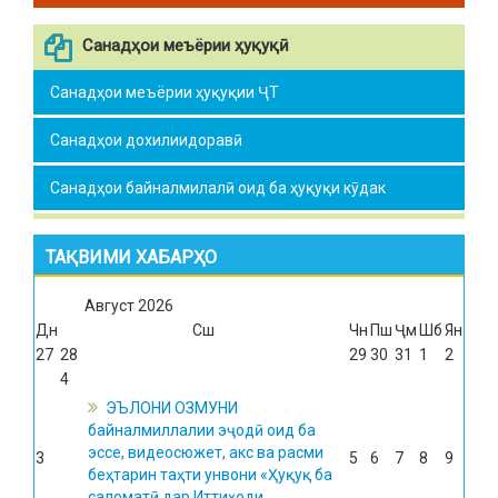
Санадҳои меъёрии ҳуқуқӣ
Санадҳои меъёрии ҳуқуқии ҶТ
Санадҳои дохилиидоравӣ
Санадҳои байналмилалӣ оид ба ҳуқуқи кӯдак
ТАҚВИМИ ХАБАРҲО
Август
2026
Дн
Сш
Чн
Пш
Ҷм
Шб
Ян
27
28
29
30
31
1
2
4
ЭЪЛОНИ ОЗМУНИ
байналмиллалии эҷодӣ оид ба
эссе, видеосюжет, акс ва расми
3
5
6
7
8
9
беҳтарин таҳти унвони «Ҳуқуқ ба
саломатӣ дар Иттиҳоди