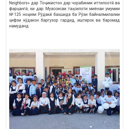
Neighbors» дар Тоҷикистон дар чорабинии иттилоотӣ ва
фарҳангӣ, ки дар Муассисаи таҳсилоти миёнаи умумии
№125 ноҳияи Рӯдакӣ бахшида ба Рӯзи байналмилалии
ҳифзи кӯдакон баргузор гардид, иштирок ва баромад
намуданд.