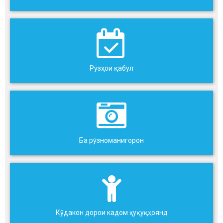
Рӯзҳои қабул
Ба рӯзноманигорон
Кӯдакон дорои кадом ҳуқуқҳоянд