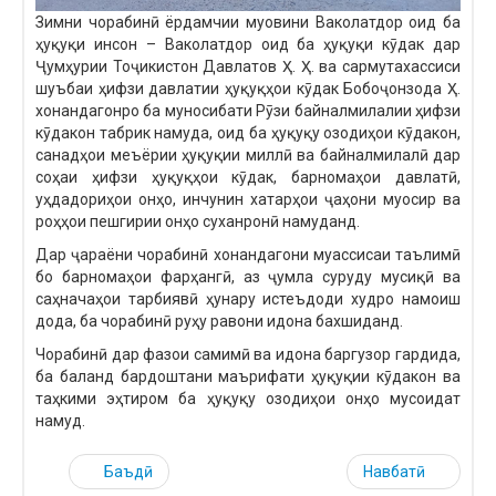
Зимни чорабинӣ ёрдамчии муовини Ваколатдор оид ба
ҳуқуқи инсон – Ваколатдор оид ба ҳуқуқи кӯдак дар
Ҷумҳурии Тоҷикистон Давлатов Ҳ. Ҳ. ва сармутахассиси
шуъбаи ҳифзи давлатии ҳуқуқҳои кӯдак Бобоҷонзода Ҳ.
хонандагонро ба муносибати Рӯзи байналмилалии ҳифзи
кӯдакон табрик намуда, оид ба ҳуқуқу озодиҳои кӯдакон,
санадҳои меъёрии ҳуқуқии миллӣ ва байналмилалӣ дар
соҳаи ҳифзи ҳуқуқҳои кӯдак, барномаҳои давлатӣ,
уҳдадориҳои онҳо, инчунин хатарҳои ҷаҳони муосир ва
роҳҳои пешгирии онҳо суханронӣ намуданд.
Дар ҷараёни чорабинӣ хонандагони муассисаи таълимӣ
бо барномаҳои фарҳангӣ, аз ҷумла суруду мусиқӣ ва
саҳначаҳои тарбиявӣ ҳунару истеъдоди худро намоиш
дода, ба чорабинӣ руҳу равони идона бахшиданд.
Чорабинӣ дар фазои самимӣ ва идона баргузор гардида,
ба баланд бардоштани маърифати ҳуқуқии кӯдакон ва
таҳкими эҳтиром ба ҳуқуқу озодиҳои онҳо мусоидат
намуд.
Баъдӣ
Навбатӣ