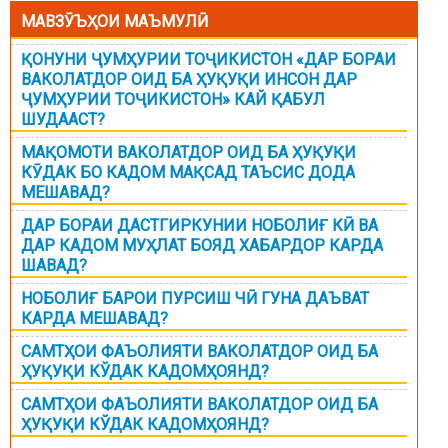
МАВЗӮЪҲОИ МАЪМУЛӢ
ҚОНУНИ ҶУМҲУРИИ ТОҶИКИСТОН «ДАР БОРАИ
ВАКОЛАТДОР ОИД БА ҲУҚУҚИ ИНСОН ДАР
ҶУМҲУРИИ ТОҶИКИСТОН» КАЙ ҚАБУЛ
ШУДААСТ?
МАҚОМОТИ ВАКОЛАТДОР ОИД БА ҲУҚУҚИ
КӮДАК БО КАДОМ МАҚСАД ТАЪСИС ДОДА
МЕШАВАД?
ДАР БОРАИ ДАСТГИРКУНИИ НОБОЛИҒ КӢ ВА
ДАР КАДОМ МУҲЛАТ БОЯД ХАБАРДОР КАРДА
ШАВАД?
НОБОЛИҒ БАРОИ ПУРСИШ ЧӢ ГУНА ДАЪВАТ
КАРДА МЕШАВАД?
САМТҲОИ ФАЪОЛИЯТИ ВАКОЛАТДОР ОИД БА
ҲУҚУҚИ КЎДАК КАДОМҲОЯНД?
САМТҲОИ ФАЪОЛИЯТИ ВАКОЛАТДОР ОИД БА
ҲУҚУҚИ КЎДАК КАДОМҲОЯНД?