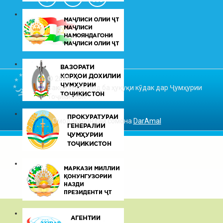
© 2026
Ваколатдор оид ба ҳуқуқи кӯдак дар Ҷумҳурии
Тоҷикистон
Омодакунандаи сомона
DarAmal