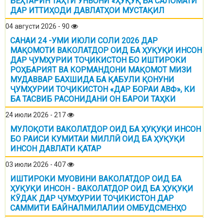
БЕҲТАРИН ТАҲТИ УНВОНИ «ҲУҚУҚ БА САЛОМАТӢ
ДАР ИТТИҲОДИ ДАВЛАТҲОИ МУСТАҚИЛ
04 августи 2026 - 90
САНАИ 24 -УМИ ИЮЛИ СОЛИ 2026 ДАР
МАҚОМОТИ ВАКОЛАТДОР ОИД БА ҲУҚУҚИ ИНСОН
ДАР ҶУМҲУРИИ ТОҶИКИСТОН БО ИШТИРОКИ
РОҲБАРИЯТ ВА КОРМАНДОНИ МАҚОМОТ МИЗИ
МУДАВВАР БАХШИДА БА ҚАБУЛИ ҚОНУНИ
ҶУМҲУРИИ ТОҶИКИСТОН «ДАР БОРАИ АВФ», КИ
БА ТАСВИБ РАСОНИДАНИ ОН БАРОИ ТАҲКИ
24 июли 2026 - 217
МУЛОҚОТИ ВАКОЛАТДОР ОИД БА ҲУҚУҚИ ИНСОН
БО РАИСИ КУМИТАИ МИЛЛӢ ОИД БА ҲУҚУҚИ
ИНСОН ДАВЛАТИ ҚАТАР
03 июли 2026 - 407
ИШТИРОКИ МУОВИНИ ВАКОЛАТДОР ОИД БА
ҲУҚУҚИ ИНСОН - ВАКОЛАТДОР ОИД БА ҲУҚУҚИ
КӮДАК ДАР ҶУМҲУРИИ ТОҶИКИСТОН ДАР
САММИТИ БАЙНАЛМИЛАЛИИ ОМБУДСМЕНҲО