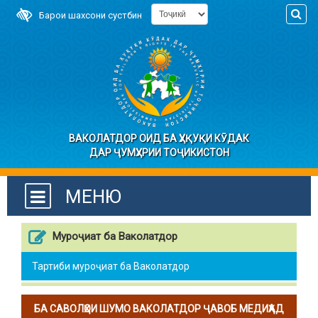
Барои шахсони сустбин
ВАКОЛАТДОР ОИД БА ҲУҚУҚИ КӮДАК
ДАР ҶУМҲУРИИ ТОҶИКИСТОН
МЕНЮ
Муроҷиат ба Ваколатдор
Тартиби муроҷиат ба Ваколатдор
БА САВОЛҲОИ ШУМО ВАКОЛАТДОР ҶАВОБ МЕДИҲАД