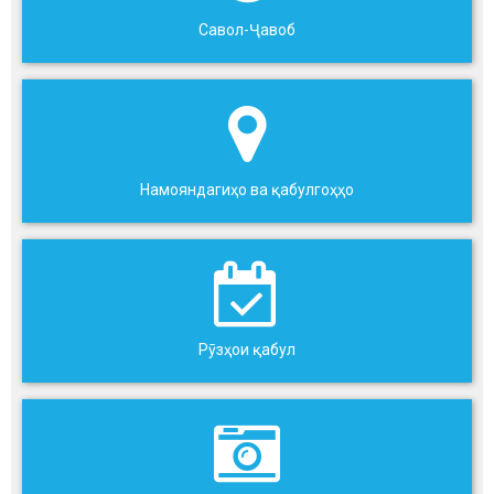
Савол-Ҷавоб
Намояндагиҳо ва қабулгоҳҳо
Рӯзҳои қабул