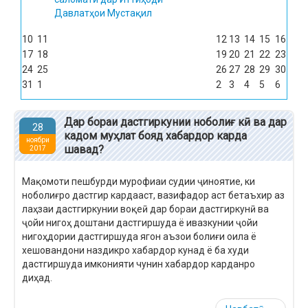
Давлатҳои Мустақил
10
11
12
13
14
15
16
17
18
19
20
21
22
23
24
25
26
27
28
29
30
31
1
2
3
4
5
6
Дар бораи дастгиркунии ноболиғ кӣ ва дар
28
кадом муҳлат бояд хабардор карда
ноябри
шавад?
2017
Мақомоти пешбурди мурофиаи судии ҷиноятие, ки
ноболиғро дастгир кардааст, вазифадор аст бетаъхир аз
лаҳзаи дастгиркунии воқеӣ дар бораи дастгиркунӣ ва
ҷойи нигоҳ доштани дастгиршуда ё ивазкунии ҷойи
нигоҳдории дастгиршуда ягон аъзои болиғи оила ё
хешовандони наздикро хабардор кунад ё ба худи
дастгиршуда имконияти чунин хабардор карданро
диҳад.