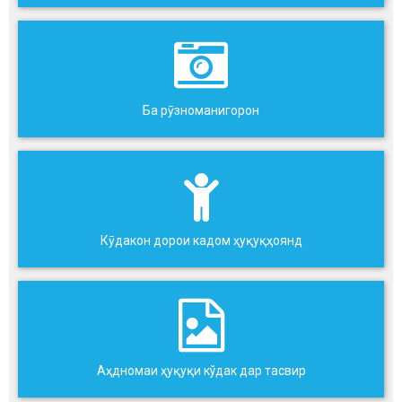
Ба рӯзноманигорон
Кӯдакон дорои кадом ҳуқуқҳоянд
Аҳдномаи ҳуқуқи кўдак дар тасвир