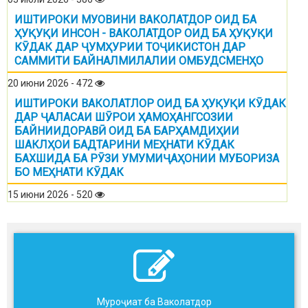
ИШТИРОКИ МУОВИНИ ВАКОЛАТДОР ОИД БА
ҲУҚУҚИ ИНСОН - ВАКОЛАТДОР ОИД БА ҲУҚУҚИ
КӮДАК ДАР ҶУМҲУРИИ ТОҶИКИСТОН ДАР
САММИТИ БАЙНАЛМИЛАЛИИ ОМБУДСМЕНҲО
20 июни 2026 - 472
ИШТИРОКИ ВАКОЛАТЛОР ОИД БА ҲУҚУҚИ КӮДАК
ДАР ҶАЛАСАИ ШӮРОИ ҲАМОҲАНГСОЗИИ
БАЙНИИДОРАВӢ ОИД БА БАРҲАМДИҲИИ
ШАКЛҲОИ БАДТАРИНИ МЕҲНАТИ КӮДАК
БАХШИДА БА РӮЗИ УМУМИҶАҲОНИИ МУБОРИЗА
БО МЕҲНАТИ КӮДАК
15 июни 2026 - 520
Муроҷиат ба Ваколатдор