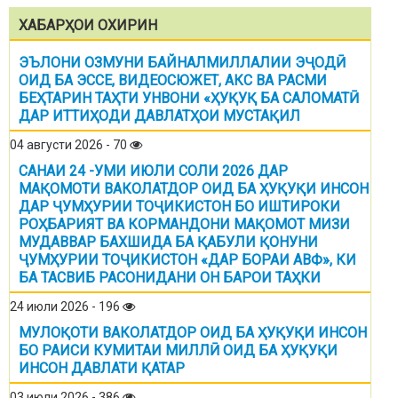
ХАБАРҲОИ ОХИРИН
ЭЪЛОНИ ОЗМУНИ БАЙНАЛМИЛЛАЛИИ ЭҶОДӢ
ОИД БА ЭССЕ, ВИДЕОСЮЖЕТ, АКС ВА РАСМИ
БЕҲТАРИН ТАҲТИ УНВОНИ «ҲУҚУҚ БА САЛОМАТӢ
ДАР ИТТИҲОДИ ДАВЛАТҲОИ МУСТАҚИЛ
04 августи 2026 - 70
САНАИ 24 -УМИ ИЮЛИ СОЛИ 2026 ДАР
МАҚОМОТИ ВАКОЛАТДОР ОИД БА ҲУҚУҚИ ИНСОН
ДАР ҶУМҲУРИИ ТОҶИКИСТОН БО ИШТИРОКИ
РОҲБАРИЯТ ВА КОРМАНДОНИ МАҚОМОТ МИЗИ
МУДАВВАР БАХШИДА БА ҚАБУЛИ ҚОНУНИ
ҶУМҲУРИИ ТОҶИКИСТОН «ДАР БОРАИ АВФ», КИ
БА ТАСВИБ РАСОНИДАНИ ОН БАРОИ ТАҲКИ
24 июли 2026 - 196
МУЛОҚОТИ ВАКОЛАТДОР ОИД БА ҲУҚУҚИ ИНСОН
БО РАИСИ КУМИТАИ МИЛЛӢ ОИД БА ҲУҚУҚИ
ИНСОН ДАВЛАТИ ҚАТАР
03 июли 2026 - 386