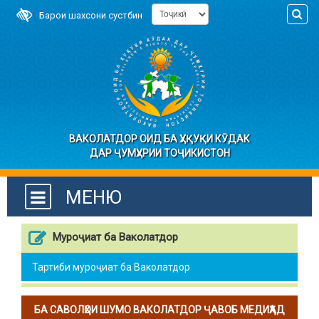
Барои шахсони сустбин
ВАКОЛАТДОР ОИД БА ҲУҚУҚИ КӮДАК
ДАР ҶУМҲУРИИ ТОҶИКИСТОН
МЕНЮ
Муроҷиат ба Ваколатдор
Тартиби муроҷиат ба Ваколатдор
БА САВОЛҲОИ ШУМО ВАКОЛАТДОР ҶАВОБ МЕДИҲАД