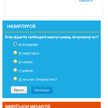
Навбатӣ
НАЗАРПУРСӢ
Агар кӯдак ба талбандагӣ машғул шавад, кӣ кунаҳкор аст?
а) волидайн
б) омӯзгорон
в) ҷомеа
г) давлат
д) ҳеҷ кас гунаҳкор нест
МАВЗӮЪҲОИ МАЪМУЛӢ