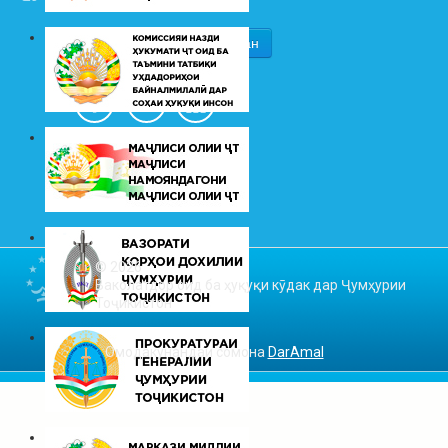
© 2026
Ваколатдор оид ба ҳуқуқи кӯдак дар Ҷумҳурии
Тоҷикистон
Омодакунандаи сомона
DarAmal