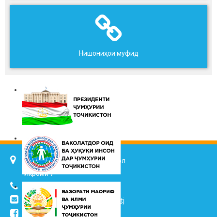
Нишониҳои муфид
734025, ш. Душанбе, кӯч. Ҷалол
Икромӣ 7
(+992 37) 2217352
info@vhk.tj
,
info@ombudsman.tj
/kudakon