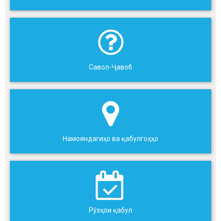
Савол-Ҷавоб
Намояндагиҳо ва қабулгоҳҳо
Рӯзҳои қабул