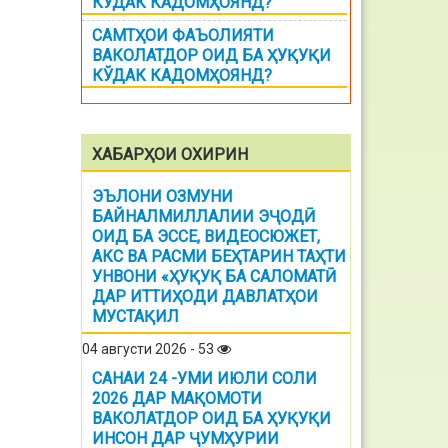
КЎДАК КАДОМҲОЯНД?
САМТҲОИ ФАЪОЛИЯТИ
ВАКОЛАТДОР ОИД БА ҲУҚУҚИ
КЎДАК КАДОМҲОЯНД?
ХАБАРҲОИ ОХИРИН
ЭЪЛОНИ ОЗМУНИ
БАЙНАЛМИЛЛАЛИИ ЭҶОДӢ
ОИД БА ЭССЕ, ВИДЕОСЮЖЕТ,
АКС ВА РАСМИ БЕҲТАРИН ТАҲТИ
УНВОНИ «ҲУҚУҚ БА САЛОМАТӢ
ДАР ИТТИҲОДИ ДАВЛАТҲОИ
МУСТАҚИЛ
04 августи 2026 - 53
САНАИ 24 -УМИ ИЮЛИ СОЛИ
2026 ДАР МАҚОМОТИ
ВАКОЛАТДОР ОИД БА ҲУҚУҚИ
ИНСОН ДАР ҶУМҲУРИИ