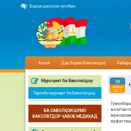
Барои шахсони сустбин
Асосӣ
Дар бораи Ваколатдор
Хабарҳ
Муроҷиат ба Ваколатдор
28
ноябри
2017
Тартиби муроҷиат ба Ваколатдор
Гумонбарш
воситаи п
БА САВОЛҲОИ ШУМО
муассисаи
ВАКОЛАТДОР ҶАВОБ МЕДИҲАД
муфаттиш 