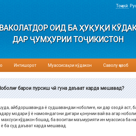
Тоҷикӣ
Ру
ВАКОЛАТДОР ОИД БА ҲУҚУҚИ КӮДА
ДАР ҶУМҲУРИИ ТОҶИКИСТОН
о
Интишорот
Муассисаҳои кӯдакон
Саволу ҷавоб
Ноболиғ барои пурсиш чӣ гуна даъват карда мешавад?
уда, айбдоршаванда ё судшавандаи ноболиғе, ки дар озодӣ аст, б
адару модари ў ё намояндагони дигари қонунии вай ва агар ноболи
 махсуси кўдакон бошад, ба воситаи маъмурияти ин муассиса ба н
ё ба суд даъват карда мешавад.