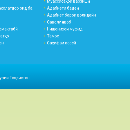
Муассисаҳои варзишӣ
колатдор оид ба
Адабиёти бадеӣ
Адабиёт барои волидайн
Саволу ҷавоб
омактабӣ
Нишониҳои муфид
натҳо
Тамос
он
Саҳифаи асосӣ
урии Тоҷикистон