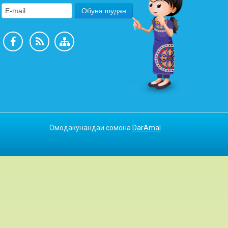
Омодакунандаи сомона
DarAmal