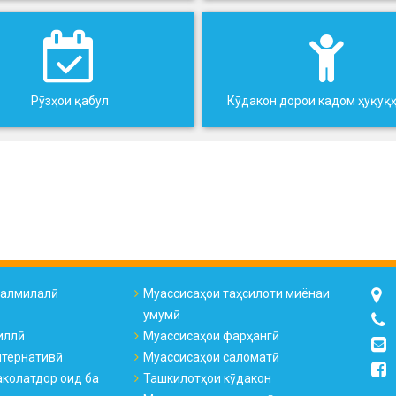
Рӯзҳои қабул
Кӯдакон дорои кадом ҳуқуқ
налмилалӣ
Муассисаҳои таҳсилоти миёнаи
умумӣ
иллӣ
Муассисаҳои фарҳангӣ
лтернативӣ
Муассисаҳои саломатӣ
колатдор оид ба
Ташкилотҳои кӯдакон