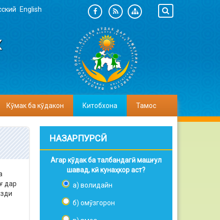
сский
English
К
Кӯмак ба кӯдакон
Китобхона
Тамос
НАЗАРПУРСӢ
Агар кӯдак ба талбандагӣ машғул
шавад, кӣ кунаҳкор аст?
а
ғ дар
а) волидайн
азди
б) омӯзгорон