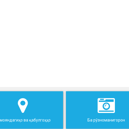
мояндагиҳо ва қабулгоҳҳо
Ба рӯзноманигорон