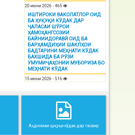
20 июни 2026 - 465
ИШТИРОКИ ВАКОЛАТЛОР ОИД
БА ҲУҚУҚИ КӮДАК ДАР
ҶАЛАСАИ ШӮРОИ
ҲАМОҲАНГСОЗИИ
БАЙНИИДОРАВӢ ОИД БА
БАРҲАМДИҲИИ ШАКЛҲОИ
БАДТАРИНИ МЕҲНАТИ КӮДАК
БАХШИДА БА РӮЗИ
УМУМИҶАҲОНИИ МУБОРИЗА БО
МЕҲНАТИ КӮДАК
15 июни 2026 - 516
Аҳдномаи ҳуқуқи кўдак дар тасвир