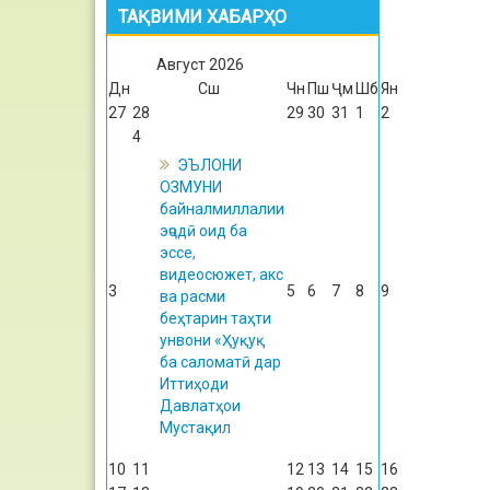
ТАҚВИМИ ХАБАРҲО
Август
2026
Дн
Сш
Чн
Пш
Ҷм
Шб
Ян
27
28
29
30
31
1
2
4
ЭЪЛОНИ
ОЗМУНИ
байналмиллалии
эҷодӣ оид ба
эссе,
видеосюжет, акс
3
5
6
7
8
9
ва расми
беҳтарин таҳти
унвони «Ҳуқуқ
ба саломатӣ дар
Иттиҳоди
Давлатҳои
Мустақил
10
11
12
13
14
15
16