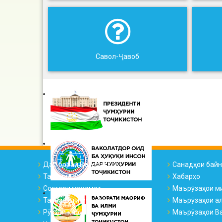
Савол-Ҷавоб
Дар бораи Ваколатдор
Санадҳои бай
Тарҷумаи ҳоли ВҲК
Хабарҳо
Сохтори мақомот
Маърӯзаҳои м
Таснифоти муроҷиатҳо
Маърӯзаҳои а
Рӯзҳои қабул
Маърӯзаҳои Ва