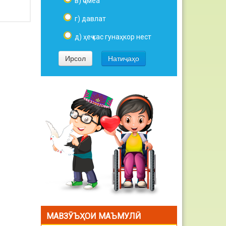
в) ҷомеа
г) давлат
д) ҳеҷ кас гунаҳкор нест
МАВЗӮЪҲОИ МАЪМУЛӢ