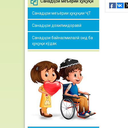
Санадҳои меъёрии ҳуқуқӣ
Санадҳои меъёрии ҳуқуқии ҶТ
Санадҳои дохилиидоравӣ
Санадҳои байналмилалӣ оид ба
ҳуқуқи кӯдак