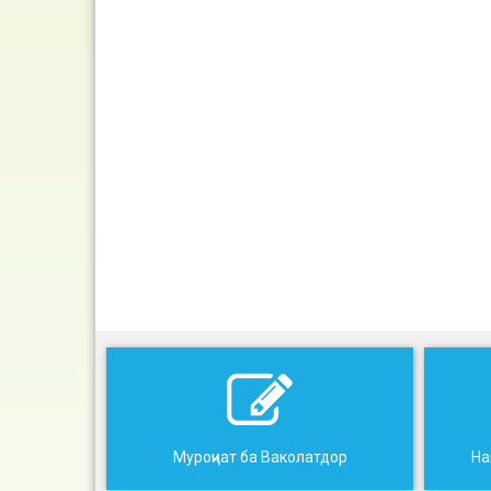
Муроҷиат ба Ваколатдор
На