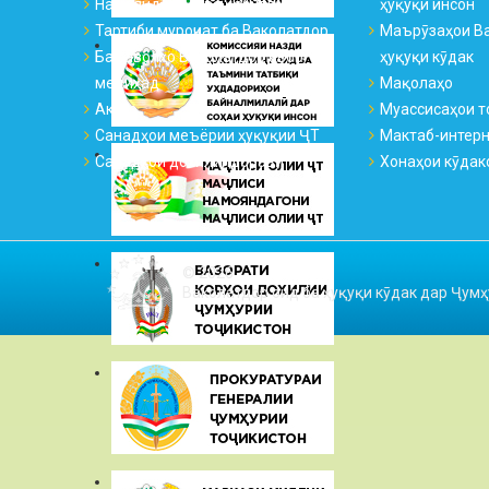
Намояндагиҳо ва қабулгоҳҳо
ҳуқуқи инсон
Тартиби муроҷиат ба Ваколатдор
Маърӯзаҳои Ва
Ба саволҳо Ваколатдор ҷавоб
ҳуқуқи кӯдак
медиҳад
Мақолаҳо
Аксҳо
Муассисаҳои т
Санадҳои меъёрии ҳуқуқии ҶТ
Мактаб-интер
Санадҳои дохилиидоравӣ
Хонаҳои кӯдак
© 2026
Ваколатдор оид ба ҳуқуқи кӯдак дар Ҷумҳ