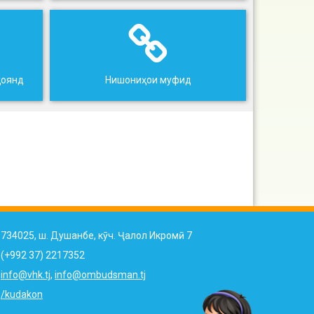
ҳоянд
Нишониҳои муфид
734025, ш. Душанбе, кӯч. Ҷалол Икромӣ 7
(+992 37) 2217352
info@vhk.tj
,
info@ombudsman.tj
/kudakon