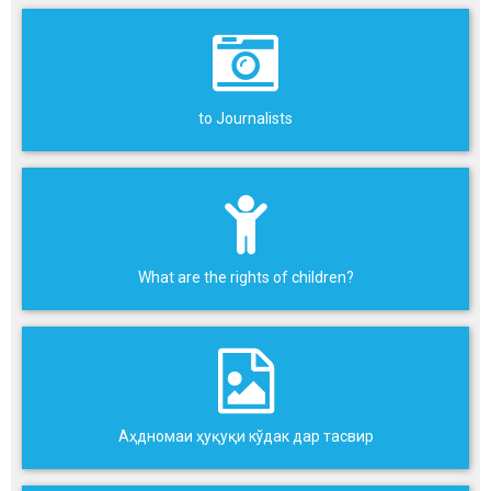
to Journalists
What are the rights of children?
Аҳдномаи ҳуқуқи кўдак дар тасвир