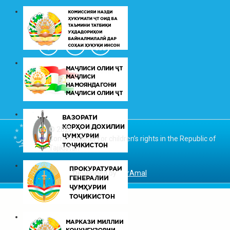
© 2026
Commissioner for children’s rights in the Republic of
Tajikistan
Developed by
DarAmal