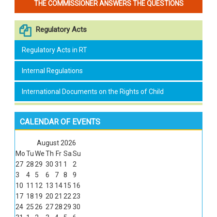
THE COMMISSIONER ANSWERS THE QUESTIONS
Regulatory Acts
Regulatory Acts in RT
Internal Regulations
International Documents on the Rights of Child
CALENDAR OF EVENTS
August
2026
Mo
Tu
We
Th
Fr
Sa
Su
27
28
29
30
31
1
2
3
4
5
6
7
8
9
10
11
12
13
14
15
16
17
18
19
20
21
22
23
24
25
26
27
28
29
30