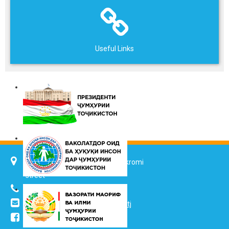
Useful Links
734025, Dushanbe city, 7 Jalol Ikromi
street
(+992 37) 2217352
info@vhk.tj
,
info@ombudsman.tj
/kudakon