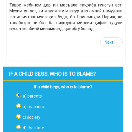
Тавре мебинем дар ин масъала таҷриба гуногун аст.
Муҳим он аст, ки мақомоти мазкур дар амалӣ намудани
фаъолияташ мустақил буда, ба Принсипҳои Париж, ки
талаботро нисбат ба ниҳодҳои миллии ҳифзи ҳуқуқи
инсон пешбинӣ менамоянд, ҷавобгў бошад.
Next
IF A CHILD BEGS, WHO IS TO BLAME?
If a child begs, who is to blame?
a) parents
b) teachers
c) society
d) the state