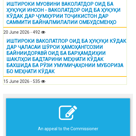
ИШТИРОКИ МУОВИНИ ВАКОЛАТДОР ОИД БА
ҲУҚУҚИ ИНСОН - ВАКОЛАТДОР ОИД БА ҲУҚУҚИ
КӮДАК ДАР ҶУМҲУРИИ ТОҶИКИСТОН ДАР
САММИТИ БАЙНАЛМИЛАЛИИ ОМБУДСМЕНҲО
20 June 2026 - 492
ИШТИРОКИ ВАКОЛАТЛОР ОИД БА ҲУҚУҚИ КӮДАК
ДАР ҶАЛАСАИ ШӮРОИ ҲАМОҲАНГСОЗИИ
БАЙНИИДОРАВӢ ОИД БА БАРҲАМДИҲИИ
ШАКЛҲОИ БАДТАРИНИ МЕҲНАТИ КӮДАК
БАХШИДА БА РӮЗИ УМУМИҶАҲОНИИ МУБОРИЗА
БО МЕҲНАТИ КӮДАК
15 June 2026 - 535
An appeal to the Commissioner