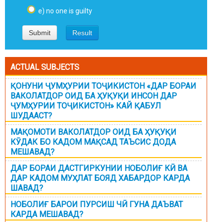
e) no one is guilty
ACTUAL SUBJECTS
ҚОНУНИ ҶУМҲУРИИ ТОҶИКИСТОН «ДАР БОРАИ
ВАКОЛАТДОР ОИД БА ҲУҚУҚИ ИНСОН ДАР
ҶУМҲУРИИ ТОҶИКИСТОН» КАЙ ҚАБУЛ
ШУДААСТ?
МАҚОМОТИ ВАКОЛАТДОР ОИД БА ҲУҚУҚИ
КӮДАК БО КАДОМ МАҚСАД ТАЪСИС ДОДА
МЕШАВАД?
ДАР БОРАИ ДАСТГИРКУНИИ НОБОЛИҒ КӢ ВА
ДАР КАДОМ МУҲЛАТ БОЯД ХАБАРДОР КАРДА
ШАВАД?
НОБОЛИҒ БАРОИ ПУРСИШ ЧӢ ГУНА ДАЪВАТ
КАРДА МЕШАВАД?