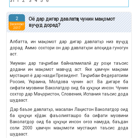
31
1
2
3
4
5
6
2
Оё дар дигар давлатҳо чунин мақомот
вуҷуд дорад?
December
2017
Албатта, ин мақомот дар дигар давлатҳо низ вуҷуд
дорад. Аммо сохтори он дар давлатҳои алоҳида гуногун
аст.
Умуман дар таҷрибаи байналмилалӣ ду роҳи таъсис
додани ин мақомот мавҷуд аст. Яке ҳамчун мақоми
мустақил ё дар назди Президент. Таҷрибаи Федератсияи
Россия, Украина, Молдова чунин аст. Ва дигаре ба
сифати муовини Ваколатдор оид ба ҳуқуқи инсон. Чунин
сохтор дар Маҷористон, Словения, Испания таъсис дода
шудааст.
Дар баъзе давлатҳо, масалан Лаҳистон Ваколатдор оид
ба ҳуқуқи кўдак фаъолияташро ба сифати муовини
Ваколатдор оид ба ҳуқуқи инсон оғоз намуда, баъдан
соли 2000 ҳамчун мақомоти мустақил таъсис дода
шудааст.