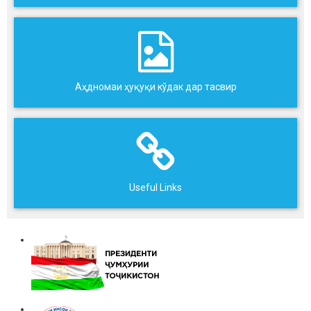
Аҳдномаи ҳуқуқи кўдак дар тасвир
Useful Links