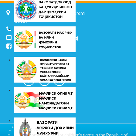
734025, Dushanbe city, 7 Jalol Ikromi
street
(+992 37) 2217352
info@vhk.tj
,
info@ombudsman.tj
/kudakon
© 2026
Commissioner for children’s rights in the Republic of