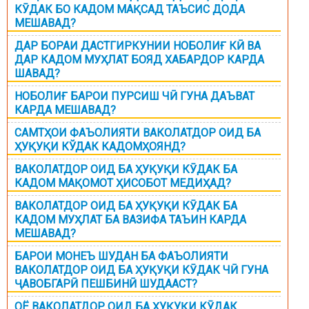
КӮДАК БО КАДОМ МАҚСАД ТАЪСИС ДОДА
МЕШАВАД?
ДАР БОРАИ ДАСТГИРКУНИИ НОБОЛИҒ КӢ ВА
ДАР КАДОМ МУҲЛАТ БОЯД ХАБАРДОР КАРДА
ШАВАД?
НОБОЛИҒ БАРОИ ПУРСИШ ЧӢ ГУНА ДАЪВАТ
КАРДА МЕШАВАД?
САМТҲОИ ФАЪОЛИЯТИ ВАКОЛАТДОР ОИД БА
ҲУҚУҚИ КЎДАК КАДОМҲОЯНД?
ВАКОЛАТДОР ОИД БА ҲУҚУҚИ КӮДАК БА
КАДОМ МАҚОМОТ ҲИСОБОТ МЕДИҲАД?
ВАКОЛАТДОР ОИД БА ҲУҚУҚИ КӮДАК БА
КАДОМ МУҲЛАТ БА ВАЗИФА ТАЪИН КАРДА
МЕШАВАД?
БАРОИ МОНЕЪ ШУДАН БА ФАЪОЛИЯТИ
ВАКОЛАТДОР ОИД БА ҲУҚУҚИ КӮДАК ЧӢ ГУНА
ҶАВОБГАРӢ ПЕШБИНӢ ШУДААСТ?
ОЁ ВАКОЛАТДОР ОИД БА ҲУҚУҚИ КӮДАК