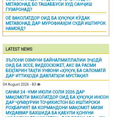
МЕТАВОНАД БО ТАШАББУСИ ХУД САНҶИШ
ГУЗАРОНАД?
ОЁ ВАКОЛАТДОР ОИД БА ҲУҚУҚИ КӮДАК
МЕТАВОНАД ДАР МУРОФИАҲОИ СУДӢ ИШТИРОК
НАМОЯД?
LATEST NEWS
ЭЪЛОНИ ОЗМУНИ БАЙНАЛМИЛЛАЛИИ ЭҶОДӢ
ОИД БА ЭССЕ, ВИДЕОСЮЖЕТ, АКС ВА РАСМИ
БЕҲТАРИН ТАҲТИ УНВОНИ «ҲУҚУҚ БА САЛОМАТӢ
ДАР ИТТИҲОДИ ДАВЛАТҲОИ МУСТАҚИЛ
04 August 2026 - 83
САНАИ 24 -УМИ ИЮЛИ СОЛИ 2026 ДАР
МАҚОМОТИ ВАКОЛАТДОР ОИД БА ҲУҚУҚИ ИНСОН
ДАР ҶУМҲУРИИ ТОҶИКИСТОН БО ИШТИРОКИ
РОҲБАРИЯТ ВА КОРМАНДОНИ МАҚОМОТ МИЗИ
МУДАВВАР БАХШИДА БА ҚАБУЛИ ҚОНУНИ