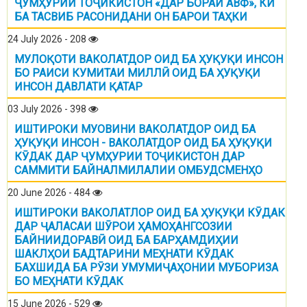
ҶУМҲУРИИ ТОҶИКИСТОН «ДАР БОРАИ АВФ», КИ
БА ТАСВИБ РАСОНИДАНИ ОН БАРОИ ТАҲКИ
24 July 2026 - 208
МУЛОҚОТИ ВАКОЛАТДОР ОИД БА ҲУҚУҚИ ИНСОН
БО РАИСИ КУМИТАИ МИЛЛӢ ОИД БА ҲУҚУҚИ
ИНСОН ДАВЛАТИ ҚАТАР
03 July 2026 - 398
ИШТИРОКИ МУОВИНИ ВАКОЛАТДОР ОИД БА
ҲУҚУҚИ ИНСОН - ВАКОЛАТДОР ОИД БА ҲУҚУҚИ
КӮДАК ДАР ҶУМҲУРИИ ТОҶИКИСТОН ДАР
САММИТИ БАЙНАЛМИЛАЛИИ ОМБУДСМЕНҲО
20 June 2026 - 484
ИШТИРОКИ ВАКОЛАТЛОР ОИД БА ҲУҚУҚИ КӮДАК
ДАР ҶАЛАСАИ ШӮРОИ ҲАМОҲАНГСОЗИИ
БАЙНИИДОРАВӢ ОИД БА БАРҲАМДИҲИИ
ШАКЛҲОИ БАДТАРИНИ МЕҲНАТИ КӮДАК
БАХШИДА БА РӮЗИ УМУМИҶАҲОНИИ МУБОРИЗА
БО МЕҲНАТИ КӮДАК
15 June 2026 - 529