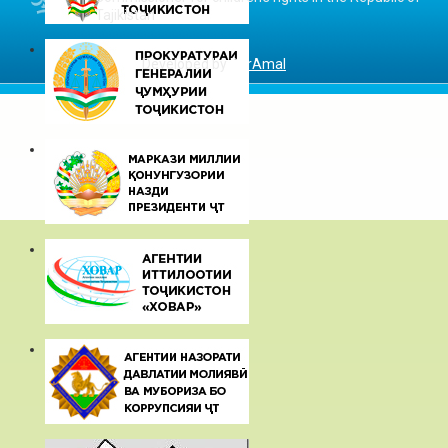
Tajikistan
Developed by
DarAmal