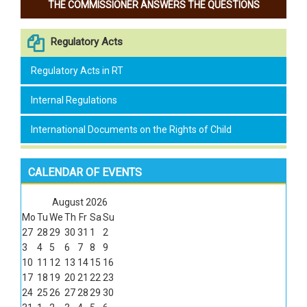
THE COMMISSIONER ANSWERS THE QUESTIONS
Regulatory Acts
Regulatory Acts in RT
Internal Regulations
International Documents on the Rights of Child
CALENDAR OF EVENTS
August
2026
Mo
Tu
We
Th
Fr
Sa
Su
27
28
29
30
31
1
2
3
4
5
6
7
8
9
10
11
12
13
14
15
16
17
18
19
20
21
22
23
24
25
26
27
28
29
30