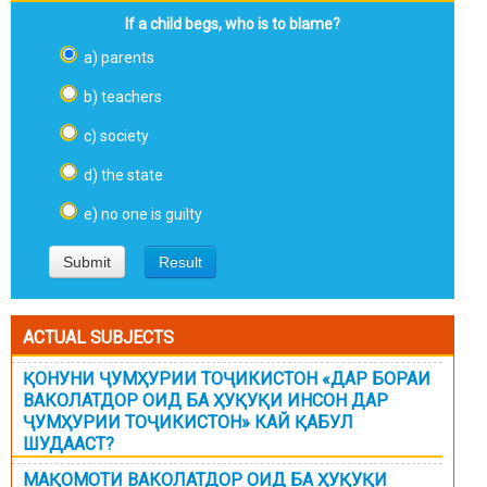
If a child begs, who is to blame?
a) parents
b) teachers
c) society
d) the state
e) no one is guilty
ACTUAL SUBJECTS
ҚОНУНИ ҶУМҲУРИИ ТОҶИКИСТОН «ДАР БОРАИ
ВАКОЛАТДОР ОИД БА ҲУҚУҚИ ИНСОН ДАР
ҶУМҲУРИИ ТОҶИКИСТОН» КАЙ ҚАБУЛ
ШУДААСТ?
МАҚОМОТИ ВАКОЛАТДОР ОИД БА ҲУҚУҚИ