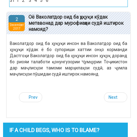
31
1
2
3
4
5
6
Оё Ваколатдор оид ба ҳуқуқи кӯдак
2
метавонад дар мурофиаҳои судӣ иштирок
December
намояд?
2017
Ваколатдор оид ба ҳуқуқи инсон ва Ваколатдор оид ба
ҳуқуқи кӯдак ё бо супориши хаттии онҳо корманди
Дастгоҳи Ваколатдор оид ба ҳуқуқи инсон ҳуқуқ доранд
бо риояи талаботи қонунгузории Ҷумҳурии Тоҷикистон
дар маҷлисҳои тамоми марҳилаҳои судӣ, аз ҷумла
маҷлисҳои пӯшидаи судӣ иштирок намоянд.
Prev
Next
IF A CHILD BEGS, WHO IS TO BLAME?