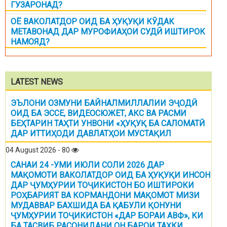
ГУЗАРОНАД?
ОЁ ВАКОЛАТДОР ОИД БА ҲУҚУҚИ КӮДАК
МЕТАВОНАД ДАР МУРОФИАҲОИ СУДӢ ИШТИРОК
НАМОЯД?
LATEST NEWS
ЭЪЛОНИ ОЗМУНИ БАЙНАЛМИЛЛАЛИИ ЭҶОДӢ
ОИД БА ЭССЕ, ВИДЕОСЮЖЕТ, АКС ВА РАСМИ
БЕҲТАРИН ТАҲТИ УНВОНИ «ҲУҚУҚ БА САЛОМАТӢ
ДАР ИТТИҲОДИ ДАВЛАТҲОИ МУСТАҚИЛ
04 August 2026 - 80
САНАИ 24 -УМИ ИЮЛИ СОЛИ 2026 ДАР
МАҚОМОТИ ВАКОЛАТДОР ОИД БА ҲУҚУҚИ ИНСОН
ДАР ҶУМҲУРИИ ТОҶИКИСТОН БО ИШТИРОКИ
РОҲБАРИЯТ ВА КОРМАНДОНИ МАҚОМОТ МИЗИ
МУДАВВАР БАХШИДА БА ҚАБУЛИ ҚОНУНИ
ҶУМҲУРИИ ТОҶИКИСТОН «ДАР БОРАИ АВФ», КИ
БА ТАСВИБ РАСОНИДАНИ ОН БАРОИ ТАҲКИ