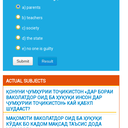
a) parents
b) teachers
c) society
d) the state
e) no one is guilty
ACTUAL SUBJECTS
ҚОНУНИ ҶУМҲУРИИ ТОҶИКИСТОН «ДАР БОРАИ
ВАКОЛАТДОР ОИД БА ҲУҚУҚИ ИНСОН ДАР
ҶУМҲУРИИ ТОҶИКИСТОН» КАЙ ҚАБУЛ
ШУДААСТ?
МАҚОМОТИ ВАКОЛАТДОР ОИД БА ҲУҚУҚИ
КӮДАК БО КАДОМ МАҚСАД ТАЪСИС ДОДА