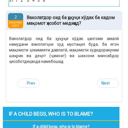
31
1
2
3
4
5
6
2
Ваколатдор оид ба ҳуқуқи кӯдак ба кадом
мақомот ҳисобот медиҳад?
December
2017
Ваколатдор оид ба ҳуқуқи кӯдак ҳангоми амалӣ
намудани ваколатҳои худ мустақил буда, ба ягон
мақомоти ҳокимияти давлатӣ, мақомоти худидоракунии
шаҳрак ва деҳот (ҷамоат) ва шахсони мансабдор
ҳисоботдиҳанда намебошад.
Prev
Next
IF A CHILD BEGS, WHO IS TO BLAME?
If a child begs, who is to blame?