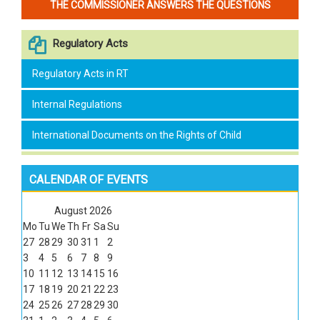
THE COMMISSIONER ANSWERS THE QUESTIONS
Regulatory Acts
Regulatory Acts in RT
Internal Regulations
International Documents on the Rights of Child
CALENDAR OF EVENTS
August
2026
Mo
Tu
We
Th
Fr
Sa
Su
27
28
29
30
31
1
2
3
4
5
6
7
8
9
10
11
12
13
14
15
16
17
18
19
20
21
22
23
24
25
26
27
28
29
30