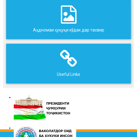
Аҳдномаи ҳуқуқи кўдак дар тасвир
Useful Links