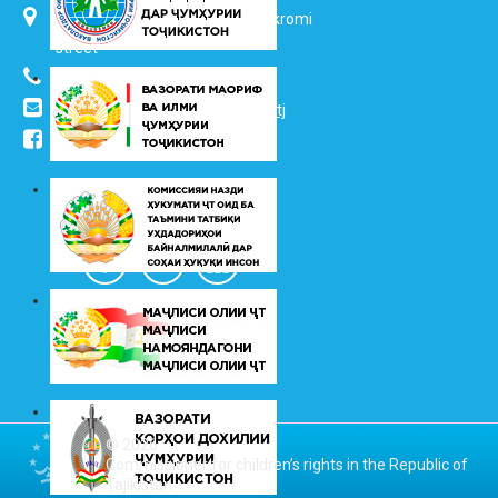
734025, Dushanbe city, 7 Jalol Ikromi
street
(+992 37) 2217352
info@vhk.tj
,
info@ombudsman.tj
/kudakon
© 2026
Commissioner for children’s rights in the Republic of
Tajikistan