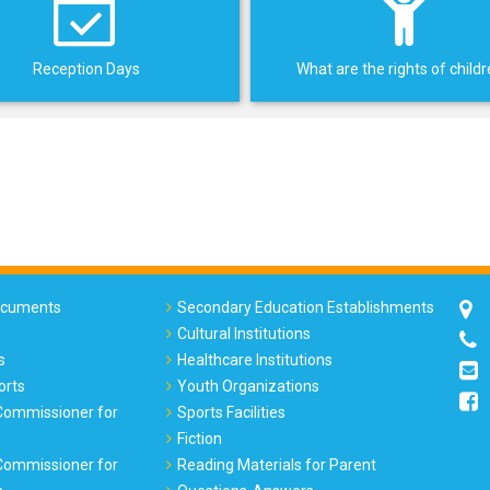
Reception Days
What are the rights of child
Documents
Secondary Education Establishments
Cultural Institutions
s
Healthcare Institutions
orts
Youth Organizations
 Commissioner for
Sports Facilities
Fiction
 Commissioner for
Reading Materials for Parent