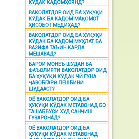
КЎДАК КАДОМҲОЯНД?
ВАКОЛАТДОР ОИД БА ҲУҚУҚИ
КӮДАК БА КАДОМ МАҚОМОТ
ҲИСОБОТ МЕДИҲАД?
ВАКОЛАТДОР ОИД БА ҲУҚУҚИ
КӮДАК БА КАДОМ МУҲЛАТ БА
ВАЗИФА ТАЪИН КАРДА
МЕШАВАД?
БАРОИ МОНЕЪ ШУДАН БА
ФАЪОЛИЯТИ ВАКОЛАТДОР ОИД
БА ҲУҚУҚИ КӮДАК ЧӢ ГУНА
ҶАВОБГАРӢ ПЕШБИНӢ
ШУДААСТ?
ОЁ ВАКОЛАТДОР ОИД БА
ҲУҚУҚИ КӮДАК МЕТАВОНАД БО
ТАШАББУСИ ХУД САНҶИШ
ГУЗАРОНАД?
ОЁ ВАКОЛАТДОР ОИД БА
ҲУҚУҚИ КӮДАК МЕТАВОНАД