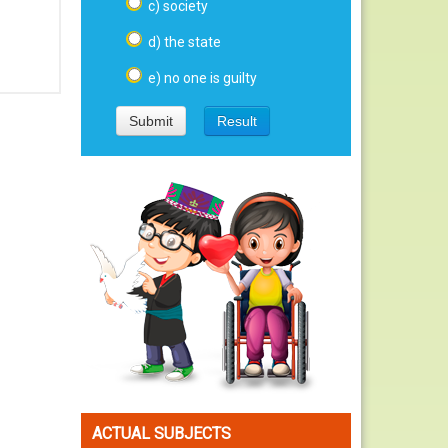
c) society
d) the state
e) no one is guilty
ACTUAL SUBJECTS