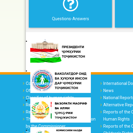
Questions-Answers
Commissioner
International 
Office Structure
News
Classifier of human rights
National Report
Reception Days
Alternative Rep
Representative Office
Reports of the
The Procedure for Requesting Action
Human Rights
by the Commissioner
Reports of the