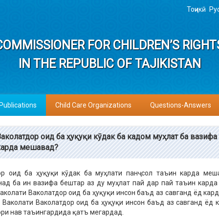
Тоҷикӣ
Ру
COMMISSIONER FOR CHILDREN’S RIGHT
IN THE REPUBLIC OF TAJIKISTAN
Publications
Child Care Organizations
Questions-Answers
Ваколатдор оид ба ҳуқуқи кӯдак ба кадом муҳлат ба вазифа
карда мешавад?
ор оид ба ҳуқуқи кӯдак ба муҳлати панҷ сол таъин карда меш
ад ба ин вазифа бештар аз ду муҳлат пай дар пай таъин карда
аколати Ваколатдор оид ба ҳуқуқи инсон баъд аз савганд ёд кард
 Ваколати Ваколатдор оид ба ҳуқуқи инсон баъд аз савганд ёд 
ри нав таъингардида қатъ мегардад.