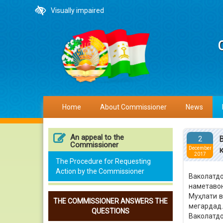
Visually impaired
Home
About Commissioner
News
An appeal to the
2
Commissioner
December
2017
The Procedure for Requesting
Action by the Commissioner
Ваколатд
наметавон
Муҳлати в
THE COMMISSIONER ANSWERS THE
мегардад.
QUESTIONS
Ваколатдо