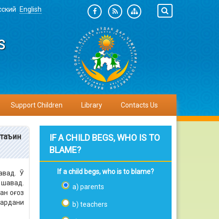
сский
English
S
Support Children
Library
Contacts Us
 таъин
IF A CHILD BEGS, WHO IS TO
BLAME?
If a child begs, who is to blame?
авад. Ӯ
 шавад.
a) parents
ан оғоз
кардани
b) teachers