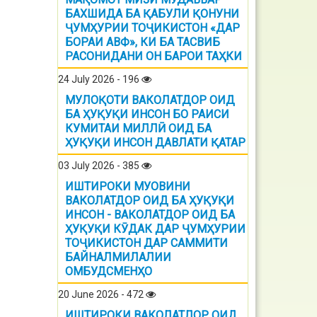
БАХШИДА БА ҚАБУЛИ ҚОНУНИ
ҶУМҲУРИИ ТОҶИКИСТОН «ДАР
БОРАИ АВФ», КИ БА ТАСВИБ
РАСОНИДАНИ ОН БАРОИ ТАҲКИ
24 July 2026 - 196
МУЛОҚОТИ ВАКОЛАТДОР ОИД
БА ҲУҚУҚИ ИНСОН БО РАИСИ
КУМИТАИ МИЛЛӢ ОИД БА
ҲУҚУҚИ ИНСОН ДАВЛАТИ ҚАТАР
03 July 2026 - 385
ИШТИРОКИ МУОВИНИ
ВАКОЛАТДОР ОИД БА ҲУҚУҚИ
ИНСОН - ВАКОЛАТДОР ОИД БА
ҲУҚУҚИ КӮДАК ДАР ҶУМҲУРИИ
ТОҶИКИСТОН ДАР САММИТИ
БАЙНАЛМИЛАЛИИ
ОМБУДСМЕНҲО
20 June 2026 - 472
ИШТИРОКИ ВАКОЛАТЛОР ОИД