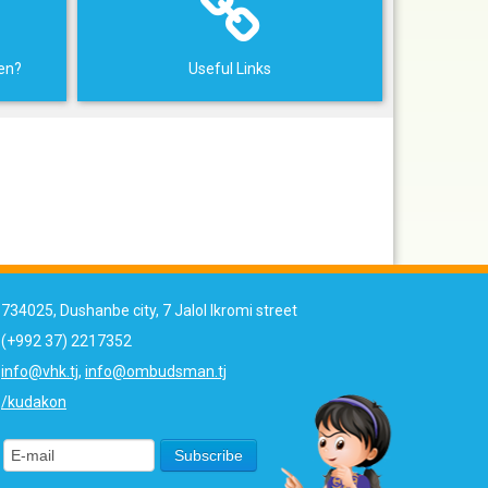
ren?
Useful Links
734025, Dushanbe city, 7 Jalol Ikromi street
(+992 37) 2217352
info@vhk.tj
,
info@ombudsman.tj
/kudakon