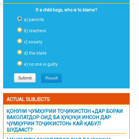
If a child begs, who is to blame?
a) parents
b) teachers
c) society
d) the state
e) no one is guilty
ACTUAL SUBJECTS
ҚОНУНИ ҶУМҲУРИИ ТОҶИКИСТОН «ДАР БОРАИ
ВАКОЛАТДОР ОИД БА ҲУҚУҚИ ИНСОН ДАР
ҶУМҲУРИИ ТОҶИКИСТОН» КАЙ ҚАБУЛ
ШУДААСТ?