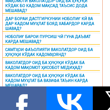
МАҚОМОТИ ВАКОЛАТДОР ОИД БА ҲУҚУҚИ
КӮДАК БО КАДОМ МАҚСАД ТАЪСИС ДОДА
МЕШАВАД?
ДАР БОРАИ ДАСТГИРКУНИИ НОБОЛИҒ КӢ ВА
ДАР КАДОМ МУҲЛАТ БОЯД ХАБАРДОР КАРДА
ШАВАД?
НОБОЛИҒ БАРОИ ПУРСИШ ЧӢ ГУНА ДАЪВАТ
КАРДА МЕШАВАД?
САМТҲОИ ФАЪОЛИЯТИ ВАКОЛАТДОР ОИД БА
ҲУҚУҚИ КЎДАК КАДОМҲОЯНД?
ВАКОЛАТДОР ОИД БА ҲУҚУҚИ КӮДАК БА
КАДОМ МАҚОМОТ ҲИСОБОТ МЕДИҲАД?
ВАКОЛАТДОР ОИД БА ҲУҚУҚИ КӮДАК БА
КАДОМ МУҲЛАТ БА ВАЗИФА ТАЪИН КАРДА
МЕШАВАД?
БАРОИ МОНЕЪ ШУДАН БА ФАЪОЛИЯТИ
ВАКОЛАТДОР ОИД БА ҲУҚУҚИ КӮДАК ЧӢ ГУНА
ҶАВОБГАРӢ ПЕШБИНӢ ШУДААСТ?