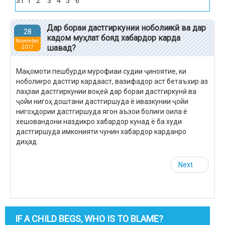
31
1
2
3
4
5
6
Дар бораи дастгиркунии ноболиғ кӣ ва дар
28
кадом муҳлат бояд хабардор карда
November
шавад?
2017
Мақомоти пешбурди мурофиаи судии ҷиноятие, ки
ноболиғро дастгир кардааст, вазифадор аст бетаъхир аз
лаҳзаи дастгиркунии воқеӣ дар бораи дастгиркунӣ ва
ҷойи нигоҳ доштани дастгиршуда ё ивазкунии ҷойи
нигоҳдории дастгиршуда ягон аъзои болиғи оила ё
хешовандони наздикро хабардор кунад ё ба худи
дастгиршуда имконияти чунин хабардор карданро
диҳад.
Next
IF A CHILD BEGS, WHO IS TO BLAME?