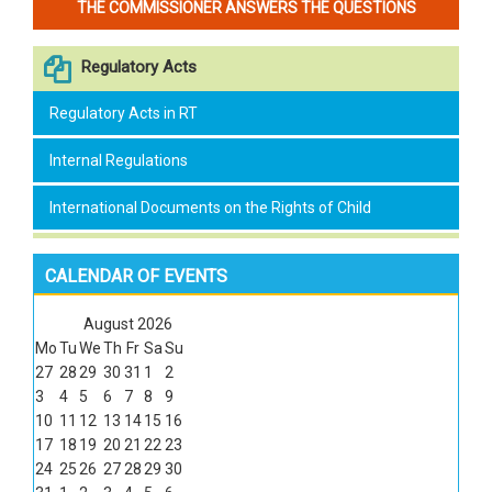
THE COMMISSIONER ANSWERS THE QUESTIONS
Regulatory Acts
Regulatory Acts in RT
Internal Regulations
International Documents on the Rights of Child
CALENDAR OF EVENTS
August
2026
Mo
Tu
We
Th
Fr
Sa
Su
27
28
29
30
31
1
2
3
4
5
6
7
8
9
10
11
12
13
14
15
16
17
18
19
20
21
22
23
24
25
26
27
28
29
30