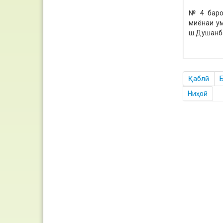
№ 4 баро
миёнаи у
ш.Душанб
Қаблӣ
Ниҳоӣ