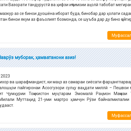
хати Вазорати тандурустӣ ва ҳифзи иҷтимоии аҳолӣ табобат мегира
мазкур аз се бинои дуошёна иборат буда, бинобар дар ҳолати сад
тан бинои якум аз фаъолият бозмонда, се шуъба дар ду бино ҷойги
Муфассалт
Наврӯз муборак, ҳамватанони азиз!
ихор ва шарафмандист, ки маҳз аз самараи сиёсати фарҳангпарва
алошҳои пайгиронаи Асосгузори сулҳу ваҳдати миллӣ – Пешвои 
ит Ҷумҳурии Тоҷикистон муҳтарам Эмомалӣ Раҳмон Маҷмаи 
Милали Муттаҳид 21-уми мартро ҳамчун Рӯзи байналмилалии
удааст.
Муфассалт