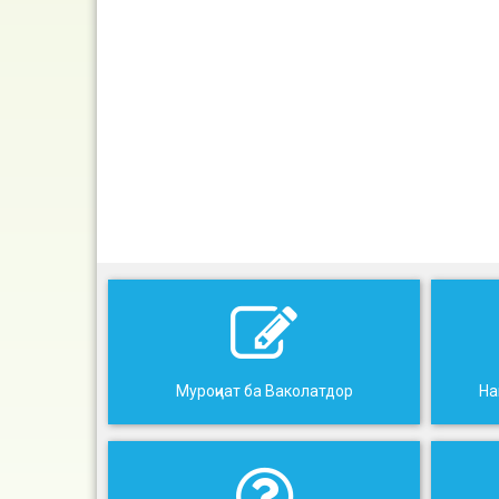
Муроҷиат ба Ваколатдор
На