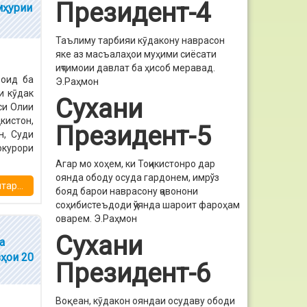
Президент-4
мҳурии
Таълиму тарбияи кӯдакону наврасон
яке аз масъалаҳои муҳими сиёсати
иҷтимоии давлат ба ҳисоб меравад.
 оид ба
Э.Раҳмон
и кӯдак
Сухани
си Олии
кистон,
Президент-5
н, Суди
окурори
Агар мо хоҳем, ки Тоҷикистонро дар
оянда ободу осуда гардонем, имрўз
ар...
бояд барои наврасону ҷавонони
соҳибистеъдоди ҷўянда шароит фароҳам
оварем.
Э.Раҳмон
Сухани
а
ҳои 20
Президент-6
Воқеан, кӯдакон ояндаи осудаву ободи