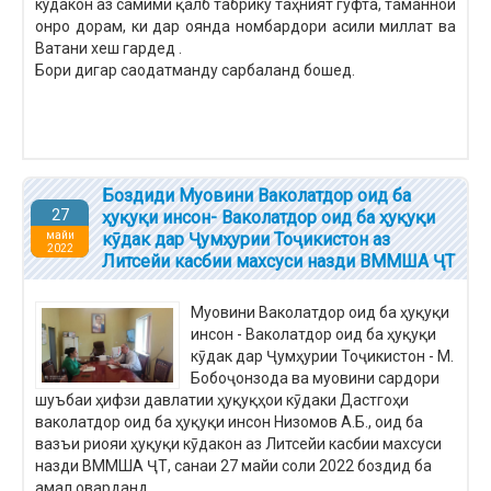
кўдакон аз самими қалб табрику таҳният гуфта, таманнои
онро дорам, ки дар оянда номбардори асили миллат ва
Ватани хеш гардед .
Бори дигар саодатманду сарбаланд бошед.
Боздиди Муовини Ваколатдор оид ба
27
ҳуқуқи инсон- Ваколатдор оид ба ҳуқуқи
майи
кӯдак дар Ҷумҳурии Тоҷикистон аз
2022
Литсейи касбии махсуси назди ВММША ҶТ
Муовини Ваколатдор оид ба ҳуқуқи
инсон - Ваколатдор оид ба ҳуқуқи
кӯдак дар Ҷумҳурии Тоҷикистон - М.
Бобоҷонзода ва муовини сардори
шуъбаи ҳифзи давлатии ҳуқуқҳои кӯдаки Дастгоҳи
ваколатдор оид ба ҳуқуқи инсон Низомов А.Б., оид ба
вазъи риояи ҳуқуқи кӯдакон аз Литсейи касбии махсуси
назди ВММША ҶТ, санаи 27 майи соли 2022 боздид ба
амал оварданд.