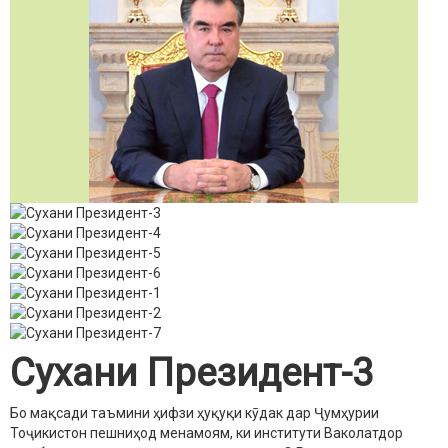
Сухани Президент-3
Бо мақсади таъмини ҳифзи ҳуқуқи кӯдак дар Ҷумҳурии
Тоҷикистон пешниҳод менамоям, ки институти Ваколатдор