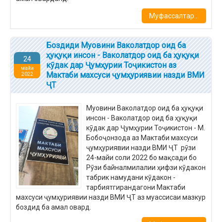
Муфассалтар...
Боздиди Муовини Ваколатдор оид ба
ҳуқуқи инсон - Ваколатдор оид ба ҳуқуқи
24
кӯдак дар Ҷумҳурии Тоҷикистон аз
майи
Мактаби махсуси ҷумҳуриявии назди ВМИ
2022
ҶТ
Муовини Ваколатдор оид ба ҳуқуқи
инсон - Ваколатдор оид ба ҳуқуқи
кӯдак дар Ҷумҳурии Тоҷикистон - М.
Бобоҷонзода аз Мактаби махсуси
ҷумҳуриявии назди ВМИ ҶТ
рӯзи
24-майи соли 2022 бо мақсади бо
Рӯзи байналмилалии ҳифзи кӯдакон
табрик намудани кӯдакон -
тарбиятгирандагони Мактаби
махсуси ҷумҳуриявии назди ВМИ ҶТ аз муассисаи мазкур
боздид ба амал овард.