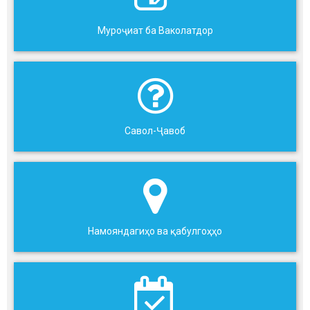
Муроҷиат ба Ваколатдор
Савол-Ҷавоб
Намояндагиҳо ва қабулгоҳҳо