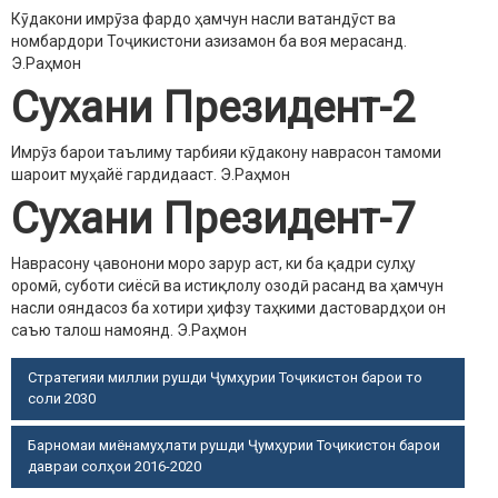
Кӯдакони имрӯза фардо ҳамчун насли ватандӯст ва
номбардори Тоҷикистони азизамон ба воя мерасанд.
Э.Раҳмон
Сухани Президент-2
Имрӯз барои таълиму тарбияи кӯдакону наврасон тамоми
шароит муҳайё гардидааст.
Э.Раҳмон
Сухани Президент-7
Наврасону ҷавонони моро зарур аст, ки ба қадри сулҳу
оромӣ, суботи сиёсӣ ва истиқлолу озодӣ расанд ва ҳамчун
насли ояндасоз ба хотири ҳифзу таҳкими дастовардҳои он
саъю талош намоянд.
Э.Раҳмон
Стратегияи миллии рушди Ҷумҳурии Тоҷикистон барои то
соли 2030
Барномаи миёнамуҳлати рушди Ҷумҳурии Тоҷикистон барои
давраи солҳои 2016-2020