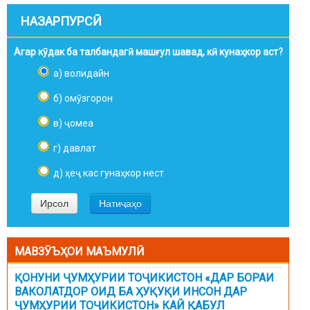
НАЗАРПУРСӢ
Агар кӯдак ба талбандагӣ машғул шавад, кӣ кунаҳкор аст?
а) волидайн
б) омӯзгорон
в) ҷомеа
г) давлат
д) ҳеҷ кас гунаҳкор нест
МАВЗӮЪҲОИ МАЪМУЛӢ
ҚОНУНИ ҶУМҲУРИИ ТОҶИКИСТОН «ДАР БОРАИ
ВАКОЛАТДОР ОИД БА ҲУҚУҚИ ИНСОН ДАР
ҶУМҲУРИИ ТОҶИКИСТОН» КАЙ ҚАБУЛ