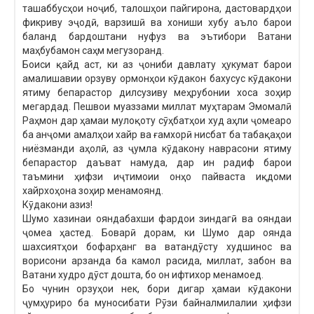
ташаббусҳои ноҷиб, талошҳои пайгирона, дастовардҳои
фикриву эҷодӣ, варзишӣ ва хониши хубу аъло барои
баланд бардоштани нуфуз ва эътибори Ватани
маҳбубамон саҳм мегузоранд.
Боиси қайд аст, ки аз ҷониби давлату ҳукумат барои
амалишавии орзуву ормонҳои кӯдакон бахусус кӯдакони
ятиму бепарастор дилсузиву меҳрубонии хоса зоҳир
мегардад. Пешвои муаззами миллат муҳтарам Эмомалӣ
Раҳмон дар ҳамаи мулоқоту сӯҳбатҳои худ аҳли ҷомеаро
ба анҷоми амалҳои хайр ва ғамхорӣ нисбат ба табақаҳои
ниёзманди аҳолӣ, аз ҷумла кӯдакону наврасони ятиму
бепарастор даъват намуда, дар ин радиф барои
таъмини ҳифзи иҷтимоии онҳо пайваста иқдоми
хайрхоҳона зоҳир менамоянд.
Кӯдакони азиз!
Шумо хазинаи ояндабахши фардои зиндагӣ ва ояндаи
ҷомеа ҳастед. Боварӣ дорам, ки Шумо дар оянда
шахсиятҳои бофарҳанг ва ватандӯсту худшинос ва
ворисони арзанда ба камол расида, миллат, забон ва
Ватани худро дӯст дошта, бо он ифтихор менамоед.
Бо чунин орзуҳои нек, бори дигар ҳамаи кӯдакони
ҷумҳуриро ба муносибати Рӯзи байналмилалии ҳифзи