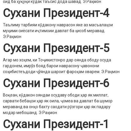
оид ба ҳуқуқи кӯдак таъсис дода шавад.
Э.Раҳмон
Сухани Президент-4
Таълиму тарбияи кӯдакону наврасон яке аз масъалаҳои
муҳими сиёсати иҷтимоии давлат ба ҳисоб меравад.
Э.Раҳмон
Сухани Президент-5
Агар мо хоҳем, ки Тоҷикистонро дар оянда ободу осуда
гардонем, имрўз бояд барои наврасону ҷавонони
соҳибистеъдоди ҷўянда шароит фароҳам оварем.
Э.Раҳмон
Сухани Президент-6
Воқеан, кӯдакон ояндаи осудаву ободи ҳар як миллат,
сарвати бебаҳои ҳар як оила, ҷомеа ва давлат ба шумор
мераванд ва онҳо бахту саодати рӯзгори ҳар як падару
модар мебошанд.
Э.Раҳмон
Сухани Президент-1