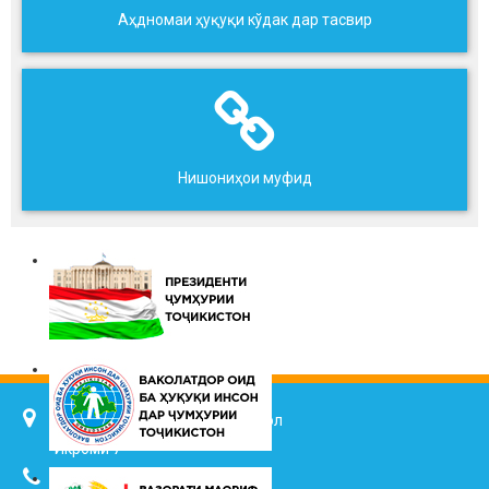
Аҳдномаи ҳуқуқи кўдак дар тасвир
Нишониҳои муфид
734025, ш. Душанбе, кӯч. Ҷалол
Икромӣ 7
(+992 37) 2217352