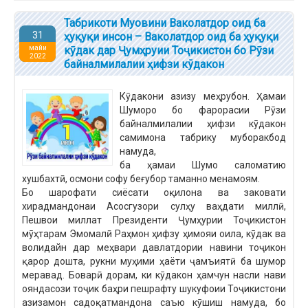
Табрикоти Муовини Ваколатдор оид ба
31
ҳуқуқи инсон – Ваколатдор оид ба ҳуқуқи
майи
кӯдак дар Ҷумҳруии Тоҷикистон бо Рӯзи
2022
байналмилалии ҳифзи кўдакон
Кӯдакони азизу меҳрубон. Ҳамаи
Шуморо бо фарорасии Рӯзи
байналмилалии ҳифзи кӯдакон
самимона табрику муборакбод
намуда,
ба ҳамаи Шумо саломатию
хушбахтӣ, осмони софу беғубор таманно менамоям.
Бо шарофати сиёсати оқилона ва заковати
хирадмандонаи Асосгузори сулҳу ваҳдати миллӣ,
Пешвои миллат Президенти Ҷумҳурии Тоҷикистон
мӯҳтарам Эмомалӣ Раҳмон ҳифзу ҳимояи оила, кӯдак ва
волидайн дар меҳвари давлатдории навини тоҷикон
қарор дошта, рукни муҳими ҳаёти ҷамъиятӣ ба шумор
меравад. Боварӣ дорам, ки кӯдакон ҳамчун насли нави
ояндасози тоҷик баҳри пешрафту шукуфоии Тоҷикистони
азизамон садоқатмандона саъю кӯшиш намуда, бо