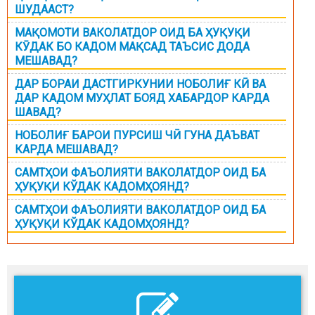
ШУДААСТ?
МАҚОМОТИ ВАКОЛАТДОР ОИД БА ҲУҚУҚИ
КӮДАК БО КАДОМ МАҚСАД ТАЪСИС ДОДА
МЕШАВАД?
ДАР БОРАИ ДАСТГИРКУНИИ НОБОЛИҒ КӢ ВА
ДАР КАДОМ МУҲЛАТ БОЯД ХАБАРДОР КАРДА
ШАВАД?
НОБОЛИҒ БАРОИ ПУРСИШ ЧӢ ГУНА ДАЪВАТ
КАРДА МЕШАВАД?
САМТҲОИ ФАЪОЛИЯТИ ВАКОЛАТДОР ОИД БА
ҲУҚУҚИ КЎДАК КАДОМҲОЯНД?
САМТҲОИ ФАЪОЛИЯТИ ВАКОЛАТДОР ОИД БА
ҲУҚУҚИ КЎДАК КАДОМҲОЯНД?