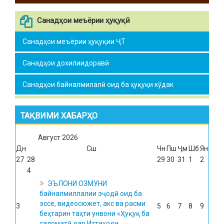
Санадҳои меъёрии ҳуқуқӣ
Санадҳои меъёрии ҳуқуқии ҶТ
Санадҳои дохилиидоравӣ
Санадҳои байналмилалӣ оид ба ҳуқуқи кӯдак
ТАҚВИМИ ХАБАРҲО
Август
2026
Дн
Сш
Чн
Пш
Ҷм
Шб
Ян
27
28
29
30
31
1
2
4
ЭЪЛОНИ ОЗМУНИ
байналмиллалии эҷодӣ оид ба
эссе, видеосюжет, акс ва расми
3
5
6
7
8
9
беҳтарин таҳти унвони «Ҳуқуқ ба
саломатӣ дар Иттиҳоди