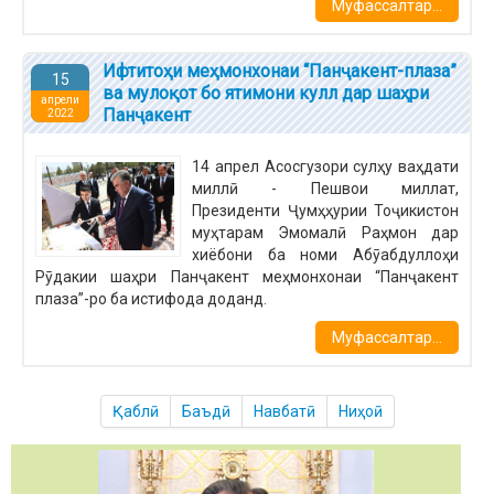
Муфассалтар...
Ифтитоҳи меҳмонхонаи “Панҷакент-плаза”
15
ва мулоқот бо ятимони кулл дар шаҳри
апрели
Панҷакент
2022
14 апрел Асосгузори сулҳу ваҳдати
миллӣ - Пешвои миллат,
Президенти Ҷумҳҳурии Тоҷикистон
муҳтарам Эмомалӣ Раҳмон дар
хиёбони ба номи Абӯабдуллоҳи
Рӯдакии шаҳри Панҷакент меҳмонхонаи “Панҷакент
плаза”-ро ба истифода доданд.
Муфассалтар...
Қаблӣ
Баъдӣ
Навбатӣ
Ниҳоӣ