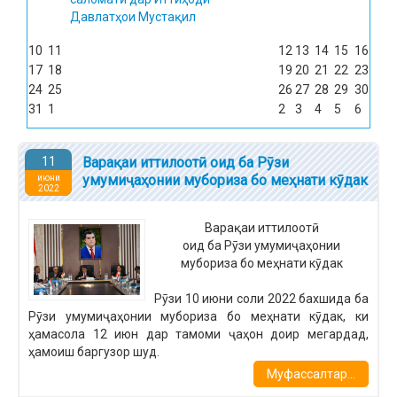
Давлатҳои Мустақил
10
11
12
13
14
15
16
17
18
19
20
21
22
23
24
25
26
27
28
29
30
31
1
2
3
4
5
6
11
Варақаи иттилоотӣ оид ба Рӯзи
умумиҷаҳонии мубориза бо меҳнати кӯдак
июни
2022
Варақаи иттилоотӣ
оид ба Рӯзи умумиҷаҳонии
мубориза бо меҳнати кӯдак
Рӯзи 10 июни соли 2022 бахшида ба
Рӯзи умумиҷаҳонии мубориза бо меҳнати кӯдак, ки
ҳамасола 12 июн дар тамоми ҷаҳон доир мегардад,
ҳамоиш баргузор шуд.
Муфассалтар...