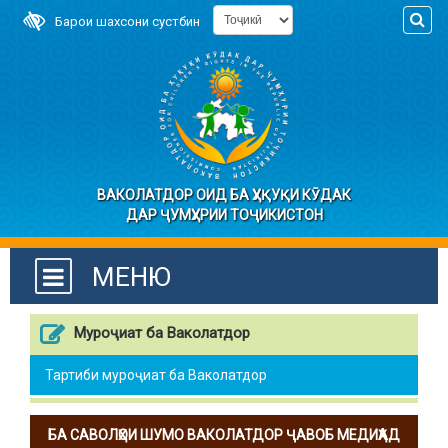
Барои шахсони сустбин
ВАКОЛАТДОР ОИД БА ҲУҚУҚИ КӮДАК
ДАР ҶУМҲУРИИ ТОҶИКИСТОН
МЕНЮ
Муроҷиат ба Ваколатдор
Тартиби муроҷиат ба Ваколатдор
БА САВОЛҲОИ ШУМО ВАКОЛАТДОР ҶАВОБ МЕДИҲАД