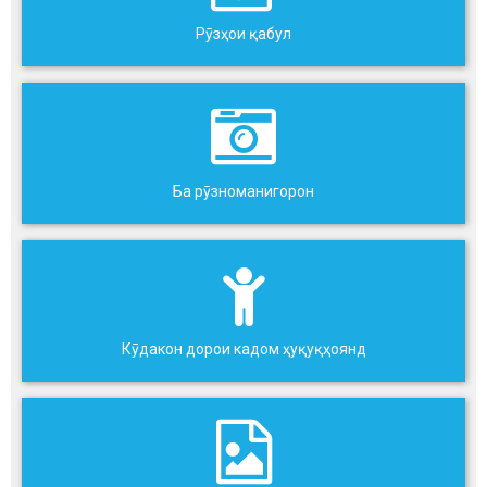
Рӯзҳои қабул
Ба рӯзноманигорон
Кӯдакон дорои кадом ҳуқуқҳоянд