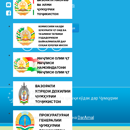
info@vhk.tj
,
info@ombudsman.tj
/kudakon
© 2026
Ваколатдор оид ба ҳуқуқи кӯдак дар Ҷумҳурии
Тоҷикистон
Омодакунандаи сомона
DarAmal